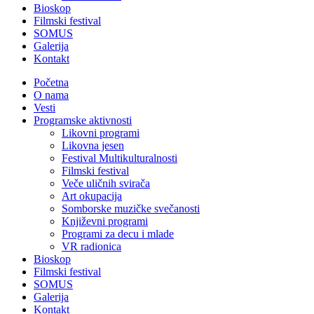
Bioskop
Filmski festival
SOMUS
Galerija
Kontakt
Početna
O nama
Vesti
Programske aktivnosti
Likovni programi
Likovna jesen
Festival Multikulturalnosti
Filmski festival
Veče uličnih svirača
Art okupacija
Somborske muzičke svečanosti
Književni programi
Programi za decu i mlade
VR radionica
Bioskop
Filmski festival
SOMUS
Galerija
Kontakt