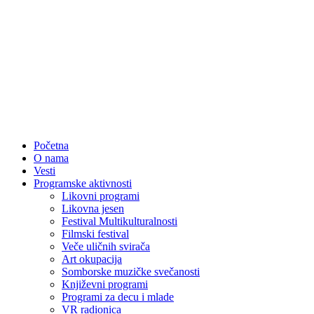
Početna
O nama
Vesti
Programske aktivnosti
Likovni programi
Likovna jesen
Festival Multikulturalnosti
Filmski festival
Veče uličnih svirača
Art okupacija
Somborske muzičke svečanosti
Književni programi
Programi za decu i mlade
VR radionica