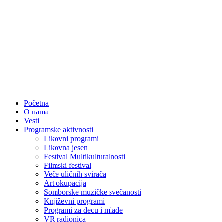
Početna
O nama
Vesti
Programske aktivnosti
Likovni programi
Likovna jesen
Festival Multikulturalnosti
Filmski festival
Veče uličnih svirača
Art okupacija
Somborske muzičke svečanosti
Književni programi
Programi za decu i mlade
VR radionica