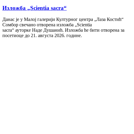
Изложба „Scientia sacra“
Данас је у Малој галерији Културног центра „Лаза Костић“
Сомбор свечано отворена изложба „Scientia
sacra“ ауторке Наде Душанић. Изложба ће бити отворена за
посетиоце до 21. августа 2026. године.