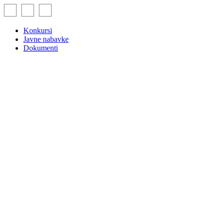
Skip
to
content
Konkursi
Javne nabavke
Dokumenti