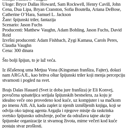
Uloge: Bryce Dallas Howard, Sam Rockwell, Henry Cavill, John
Cena, Dua Lipa, Bryan Cranston, Sofia Boutella, Ariana DeBose,
Catherine O’Hara, Samuel L. Jackson
Žanr: špijunski triler, fantazija
Scenario: Jason Fuchs
Producenti: Matthew Vaughn, Adam Bohling, Jason Fuchs, David
Reid
Izvršni producenti: Adam Fishbach, Zygi Kamasa, Carols Peres,
Claudia Vaughn
Cena: 300 dinara
Što bolji špijun, to je laž veća.
Iz iščašenog uma Metjua Vona (Kingsman franšiza, Fajter), dolazi
nam ARGAJL, kao britva oštar špijunski triler koji menja percepciju
stvarnosti i pogled na svet.
Brajs Dalas Hauard (Svet iz doba jure franšiza) je Eli Konvej,
povučena spisateljica serijala špijunskih bestselera, za koju je
idealno veče ono provedeno kod kuće, uz kompjuter i sa mačkom
po imenu Alfi. Ali, kada zaplet iz njenih izmišljenih knjiga, koji se
odvija oko tajnog agenta Argajla i njegove misije da raskrinka
svetsko špijunsko udruženje, počne da odražava tajne akcije
špijunske organizacije iz stvarnog života, mirne večeri kod kuće
postaju stvar prošlosti.