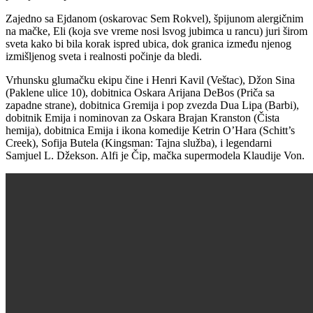
Zajedno sa Ejdanom (oskarovac Sem Rokvel), špijunom alergičnim
na mačke, Eli (koja sve vreme nosi lsvog jubimca u rancu) juri širom
sveta kako bi bila korak ispred ubica, dok granica između njenog
izmišljenog sveta i realnosti počinje da bledi.
Vrhunsku glumačku ekipu čine i Henri Kavil (Veštac), Džon Sina
(Paklene ulice 10), dobitnica Oskara Arijana DeBos (Priča sa
zapadne strane), dobitnica Gremija i pop zvezda Dua Lipa (Barbi),
dobitnik Emija i nominovan za Oskara Brajan Kranston (Čista
hemija), dobitnica Emija i ikona komedije Ketrin O’Hara (Schitt’s
Creek), Sofija Butela (Kingsman: Tajna služba), i legendarni
Samjuel L. Džekson. Alfi je Čip, mačka supermodela Klaudije Von.