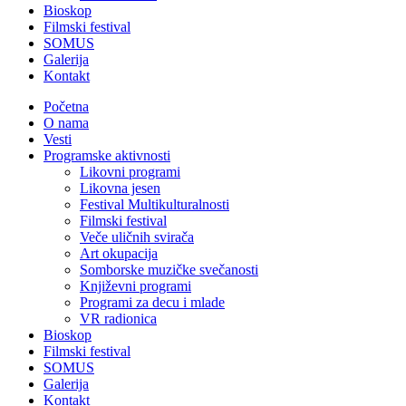
Bioskop
Filmski festival
SOMUS
Galerija
Kontakt
Početna
O nama
Vesti
Programske aktivnosti
Likovni programi
Likovna jesen
Festival Multikulturalnosti
Filmski festival
Veče uličnih svirača
Art okupacija
Somborske muzičke svečanosti
Književni programi
Programi za decu i mlade
VR radionica
Bioskop
Filmski festival
SOMUS
Galerija
Kontakt