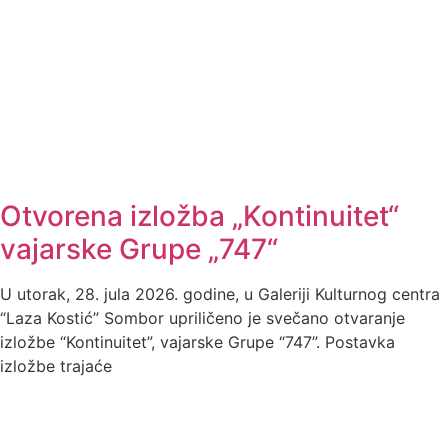
Otvorena izložba „Kontinuitet“
vajarske Grupe „747“
U utorak, 28. jula 2026. godine, u Galeriji Kulturnog centra
“Laza Kostić” Sombor upriličeno je svečano otvaranje
izložbe “Kontinuitet”, vajarske Grupe “747”. Postavka
izložbe trajaće