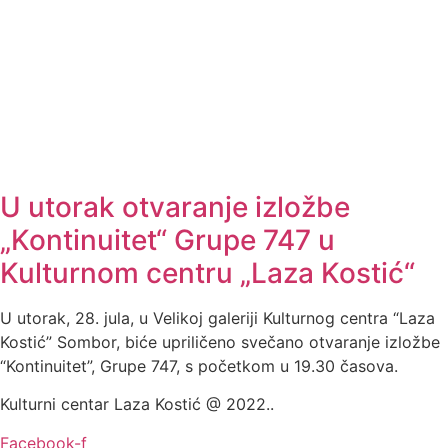
U utorak otvaranje izložbe
„Kontinuitet“ Grupe 747 u
Kulturnom centru „Laza Kostić“
U utorak, 28. jula, u Velikoj galeriji Kulturnog centra “Laza
Kostić” Sombor, biće upriličeno svečano otvaranje izložbe
“Kontinuitet”, Grupe 747, s početkom u 19.30 časova.
Kulturni centar Laza Kostić @ 2022..
Facebook-f