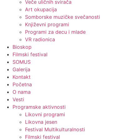
Veče uličnih svirača
Art okupacija
Somborske muzičke svečanosti
Književni programi
Programi za decu i mlade
VR radionica
Bioskop
Filmski festival
SOMUS
Galerija
Kontakt
Početna
O nama
Vesti
Programske aktivnosti
Likovni programi
Likovna jesen
Festival Multikulturalnosti
Filmski festival