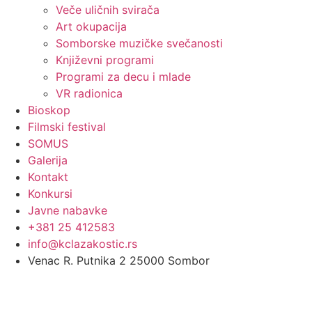
Veče uličnih svirača
Art okupacija
Somborske muzičke svečanosti
Književni programi
Programi za decu i mlade
VR radionica
Bioskop
Filmski festival
SOMUS
Galerija
Kontakt
Konkursi
Javne nabavke
+381 25 412583
info@kclazakostic.rs
Venac R. Putnika 2 25000 Sombor