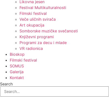
Likovna jesen
Festival Multikulturalnosti
Filmski festival
Veče uličnih svirača
Art okupacija
Somborske muzičke svečanosti
Književni programi
Programi za decu i mlade
VR radionica
Bioskop
Filmski festival
SOMUS
Galerija
Kontakt
Search