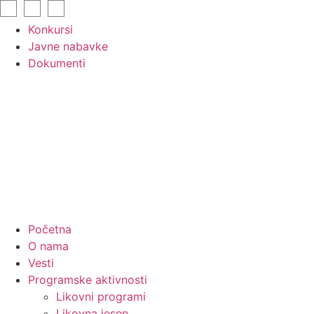
Skip
to
Konkursi
content
Javne nabavke
Dokumenti
Početna
O nama
Vesti
Programske aktivnosti
Likovni programi
Likovna jesen