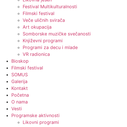
Festival Multikulturalnosti
Filmski festival
Veče uličnih svirača
Art okupacija
Somborske muzičke svečanosti
Književni programi
Programi za decu i mlade
VR radionica
Bioskop
Filmski festival
SOMUS
Galerija
Kontakt
Početna
O nama
Vesti
Programske aktivnosti
Likovni programi