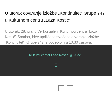
U utorak otvaranje izložbe „Kontinuitet“ Grupe 747
u Kulturnom centru „Laza Kostić“
U utorak, 28. jula, u Velikoj galeriji Kulturnog centra “Laza
Kostić” Sombor, biće upriličeno svečano otvaranje izložbe
“Kontinuitet”, Grupe 747, s početkom u 19.30 časova.
Kulturni centar Laza Kostić @ 2022..