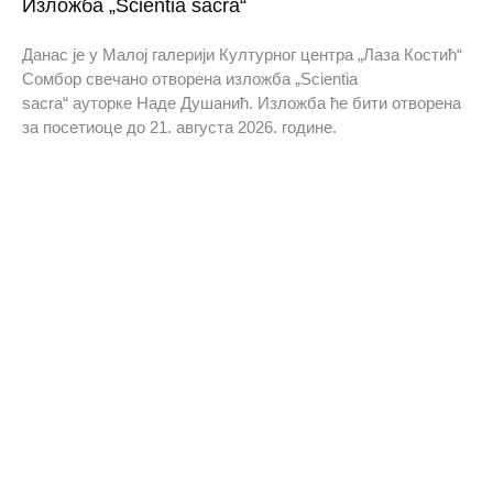
Изложба „Scientia sacra“
Данас је у Малој галерији Културног центра „Лаза Костић“
Сомбор свечано отворена изложба „Scientia
sacra“ ауторке Наде Душанић. Изложба ће бити отворена
за посетиоце до 21. августа 2026. године.