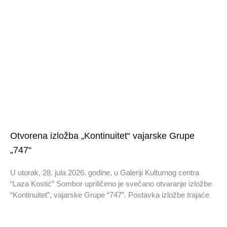
Otvorena izložba „Kontinuitet“ vajarske Grupe
„747“
U utorak, 28. jula 2026. godine, u Galeriji Kulturnog centra
“Laza Kostić” Sombor upriličeno je svečano otvaranje izložbe
“Kontinuitet”, vajarske Grupe “747”. Postavka izložbe trajaće