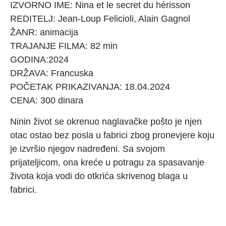
IZVORNO IME: Nina et le secret du hérisson
REDITELJ: Jean-Loup Felicioli, Alain Gagnol
ŽANR: animacija
TRAJANJE FILMA: 82 min
GODINA:2024
DRŽAVA: Francuska
POČETAK PRIKAZIVANJA: 18.04.2024
CENA: 300 dinara
Ninin život se okrenuo naglavačke pošto je njen
otac ostao bez posla u fabrici zbog pronevjere koju
je izvršio njegov nadređeni. Sa svojom
prijateljicom, ona kreće u potragu za spasavanje
života koja vodi do otkrića skrivenog blaga u
fabrici.