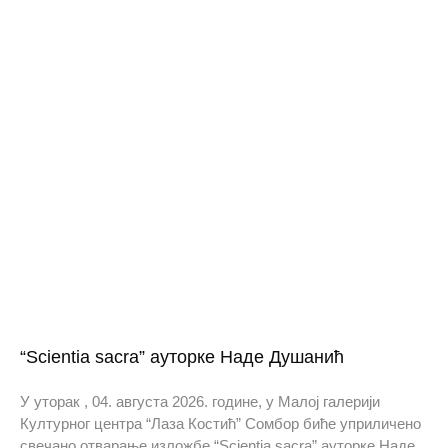
“Scientia sacra” ауторке Наде Душанић
У уторак , 04. августа 2026. године, у Малој галерији
Културног центра “Лаза Костић” Сомбор биће уприличено
свечано отварање изложбе “Scientia sacra” ауторке Наде