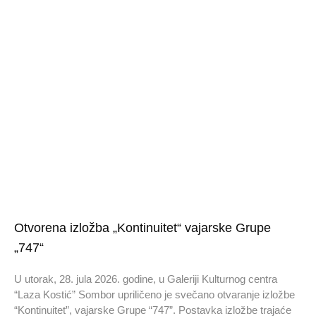
Otvorena izložba „Kontinuitet“ vajarske Grupe
„747“
U utorak, 28. jula 2026. godine, u Galeriji Kulturnog centra
“Laza Kostić” Sombor upriličeno je svečano otvaranje izložbe
“Kontinuitet”, vajarske Grupe “747”. Postavka izložbe trajaće