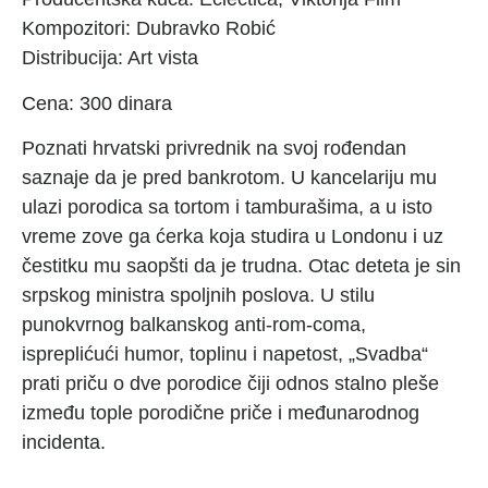
Kompozitori: Dubravko Robić
Distribucija: Art vista
Cena: 300 dinara
Poznati hrvatski privrednik na svoj rođendan
saznaje da je pred bankrotom. U kancelariju mu
ulazi porodica sa tortom i tamburašima, a u isto
vreme zove ga ćerka koja studira u Londonu i uz
čestitku mu saopšti da je trudna. Otac deteta je sin
srpskog ministra spoljnih poslova. U stilu
punokvrnog balkanskog anti-rom-coma,
ispreplićući humor, toplinu i napetost, „Svadba“
prati priču o dve porodice čiji odnos stalno pleše
između tople porodične priče i međunarodnog
incidenta.