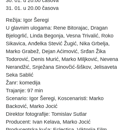
30. 01. u 20.00 časova
31. 01. u 20.00 časova
Režija: Igor Šeregi
U glavnim ulogama: Rene Bitorajac, Dragan
Bjelogrlić, Linda Begonja, Vesna Trivalić, Roko
Sikavica, Anđelka Stević Žugić, Nika Grbelja,
Marko Grabež, Dejan Aćimović, Srđan Žika
Todorović, Denis Murić, Marko Miljković, Nevena
Nerandžić, Snježana Sinovčić-šiškov, Jelisaveta
Seka Sablić
Žanr: komedija
Trajanje: 97 min
Scenario: Igor Šeregi, Koscenaristi: Marko
Backović, Marko Jocić
Direktor fotografije: Tomislav Sutlar
Producent: Ivan Kelava, Marko Jocić
Producentska kuća: Eclectica, Viktorija Film