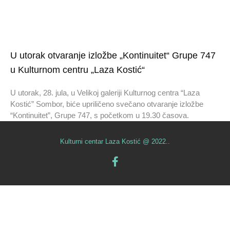
U utorak otvaranje izložbe „Kontinuitet“ Grupe 747
u Kulturnom centru „Laza Kostić“
U utorak, 28. jula, u Velikoj galeriji Kulturnog centra “Laza
Kostić” Sombor, biće upriličeno svečano otvaranje izložbe
“Kontinuitet”, Grupe 747, s početkom u 19.30 časova.
Kulturni centar Laza Kostić @ 2022..