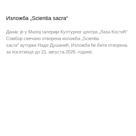
Изложба „Scientia sacra“
Данас је у Малој галерији Културног центра „Лаза Костић“
Сомбор свечано отворена изложба „Scientia
sacra“ ауторке Наде Душанић. Изложба ће бити отворена
за посетиоце до 21. августа 2026. године.