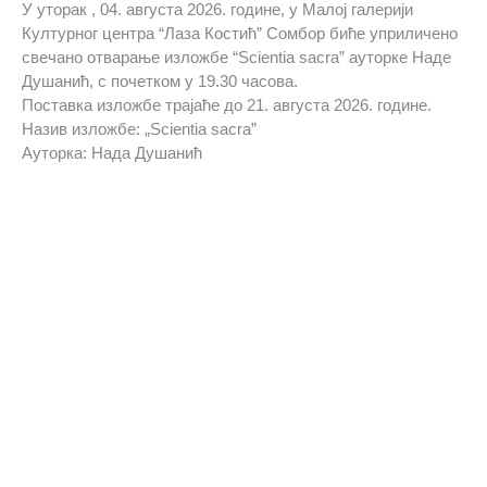
У уторак , 04. августа 2026. године, у Малој галерији
Културног центра “Лаза Костић” Сомбор биће уприличено
свечано отварање изложбе “Scientia sacra” ауторке Наде
Душанић, с почетком у 19.30 часова.
Поставка изложбе трајаће до 21. августа 2026. године.
Назив изложбе: „Scientia sacra”
Ауторка: Нада Душанић