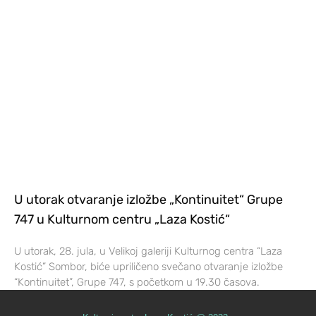
U utorak otvaranje izložbe „Kontinuitet“ Grupe
747 u Kulturnom centru „Laza Kostić“
U utorak, 28. jula, u Velikoj galeriji Kulturnog centra “Laza
Kostić” Sombor, biće upriličeno svečano otvaranje izložbe
“Kontinuitet”, Grupe 747, s početkom u 19.30 časova.