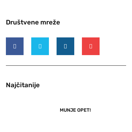
Društvene mreže
Najčitanije
MUNJE OPET!