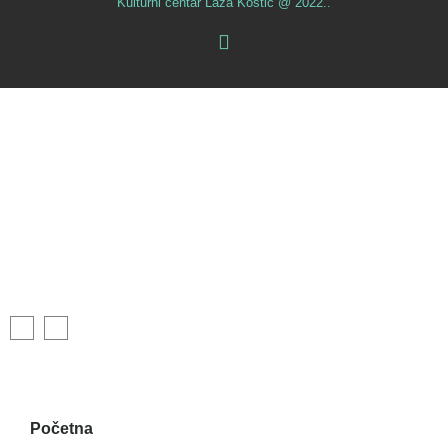
Kulturni centar Laza Kostić @ 2022..
Početna