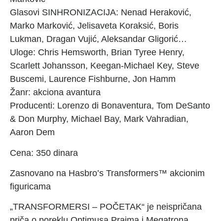
Glasovi SINHRONIZACIJA: Nenad Heraković,
Marko Marković, Jelisaveta Koraksić, Boris
Lukman, Dragan Vujić, Aleksandar Gligorić…
Uloge: Chris Hemsworth, Brian Tyree Henry,
Scarlett Johansson, Keegan-Michael Key, Steve
Buscemi, Laurence Fishburne, Jon Hamm
Žanr: akciona avantura
Producenti: Lorenzo di Bonaventura, Tom DeSanto
& Don Murphy, Michael Bay, Mark Vahradian,
Aaron Dem
Cena: 350 dinara
Zasnovano na Hasbro’s Transformers™ akcionim
figuricama
„TRANSFORMERSI – POČETAK“ je neispričana
priča o poreklu Optimusa Prajma i Megatrona,