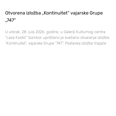
Otvorena izložba „Kontinuitet“ vajarske Grupe
„747“
U utorak, 28. jula 2026. godine, u Galeriji Kulturnog centra
“Laza Kostić” Sombor upriličeno je svečano otvaranje izložbe
“Kontinuitet”, vajarske Grupe “747”. Postavka izložbe trajaće