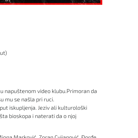
ut)
šte u napuštenom video klubu.Primoran da
u mu se našla pri ruci.
t iskupljenja. Jeziv ali kulturološki
ta bioskopa i naterati da o njoj
Miona Marković, Zoran Cvijanović, Đorđe