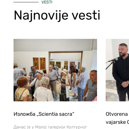
VESTI
Najnovije vesti
Изложба „Scientia sacra“
Otvorena 
vajarske 
Данас је у Малој галерији Културног