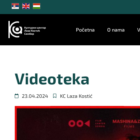
Početna
O nama
V
Videoteka
23.04.2024
KC Laza Kostić