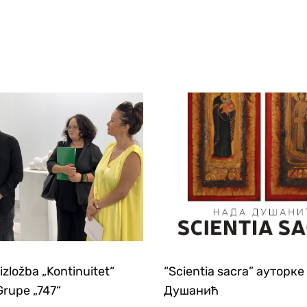
izložba „Kontinuitet“
“Scientia sacra” ауторк
Grupe „747“
Душанић