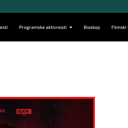
esti
Programske aktivnosti
Bioskop
Filmski 