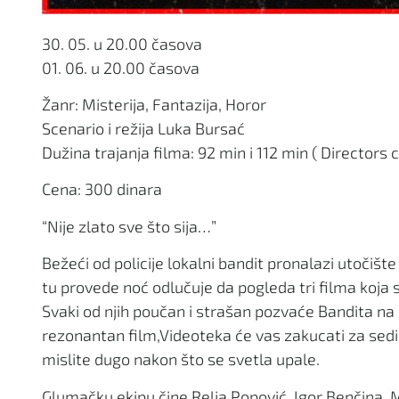
30. 05. u 20.00 časova
01. 06. u 20.00 časova
Žanr: Misterija, Fantazija, Horor
Scenario i režija Luka Bursać
Dužina trajanja filma: 92 min i 112 min ( Directors c
Cena: 300 dinara
“Nije zlato sve što sija…”
Bežeći od policije lokalni bandit pronalazi utoči
tu provede noć odlučuje da pogleda tri filma koja s
Svaki od njih poučan i strašan pozvaće Bandita na pu
rezonantan film,Videoteka će vas zakucati za sediš
mislite dugo nakon što se svetla upale.
Glumačku ekipu čine Relja Popović, Igor Benčina, 