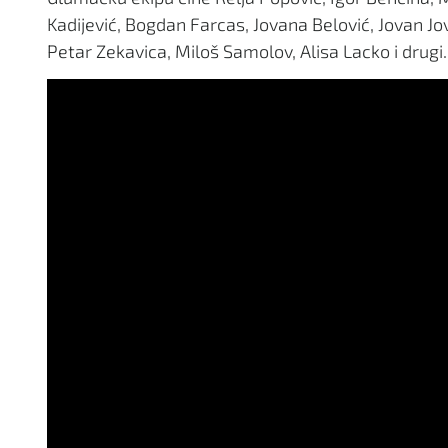
Kadijević, Bogdan Farcas, Jovana Belović, Jovan Jo
Petar Zekavica, Miloš Samolov, Alisa Lacko i drugi.