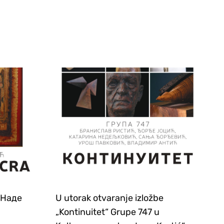
е Наде
U utorak otvaranje izložbe
„Kontinuitet“ Grupe 747 u