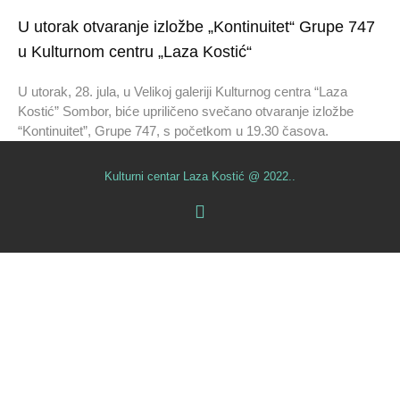
U utorak otvaranje izložbe „Kontinuitet“ Grupe 747
u Kulturnom centru „Laza Kostić“
U utorak, 28. jula, u Velikoj galeriji Kulturnog centra “Laza
Kostić” Sombor, biće upriličeno svečano otvaranje izložbe
“Kontinuitet”, Grupe 747, s početkom u 19.30 časova.
Kulturni centar Laza Kostić @ 2022..