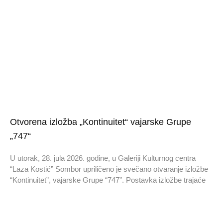
Otvorena izložba „Kontinuitet“ vajarske Grupe
„747“
U utorak, 28. jula 2026. godine, u Galeriji Kulturnog centra
“Laza Kostić” Sombor upriličeno je svečano otvaranje izložbe
“Kontinuitet”, vajarske Grupe “747”. Postavka izložbe trajaće