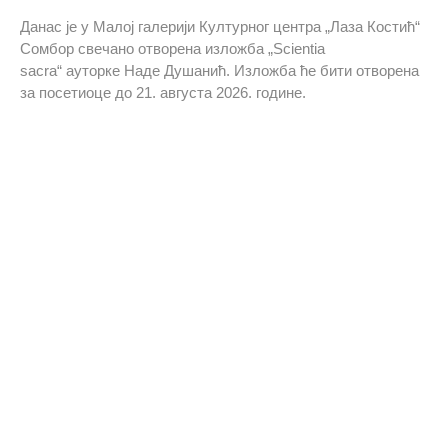
Данас је у Малој галерији Културног центра „Лаза Костић“
Сомбор свечано отворена изложба „Scientia
sacra“ ауторке Наде Душанић. Изложба ће бити отворена
за посетиоце до 21. августа 2026. године.