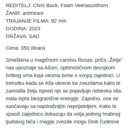
REDITELJ: Chris Buck, Fawn Veerasunthorn
ŽANR: animirani
TRAJANJE FILMA: 92 min
GODINA: 2023
DRŽAVA: SAD
Cena: 350 dinara
Smeštena u magičnom carstvu Rosas, priča „Želja“
nas upoznaje sa Ašom, optimističnom devojkom
britkog uma koja veoma brine o svojoj zajednici. U
trenutku kada se Aša okrene ka zvezdama kako bi
zamislila želju ispred nje se pojavljuje nebeska sila,
mala lopta bezgranične energije. Zajedno, one se
suočavaju sa najstrašnijim neprijateljem. Kako bi
spasili zajednicu dokazuju da volja jednog hrabrog
ljudskog bića i magije zvezde mogu činiti čudesne