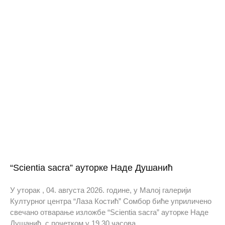
“Scientia sacra” ауторке Наде Душанић
У уторак , 04. августа 2026. године, у Малој галерији
Културног центра “Лаза Костић” Сомбор биће уприличено
свечано отварање изложбе “Scientia sacra” ауторке Наде
Душанић, с почетком у 19.30 часова.