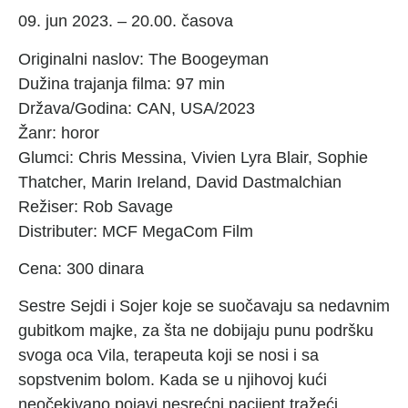
09. jun 2023. – 20.00. časova
Originalni naslov: The Boogeyman
Dužina trajanja filma: 97 min
Država/Godina: CAN, USA/2023
Žanr: horor
Glumci: Chris Messina, Vivien Lyra Blair, Sophie
Thatcher, Marin Ireland, David Dastmalchian
Režiser: Rob Savage
Distributer: MCF MegaCom Film
Cena: 300 dinara
Sestre Sejdi i Sojer koje se suočavaju sa nedavnim
gubitkom majke, za šta ne dobijaju punu podršku
svoga oca Vila, terapeuta koji se nosi i sa
sopstvenim bolom. Kada se u njihovoj kući
neočekivano pojavi nesrećni pacijent tražeći