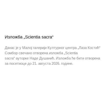
Изложба „Scientia sacra“
Данас је у Малој галерији Културног центра „Лаза Костић“
Сомбор свечано отворена изложба „Scientia
sacra“ ауторке Наде Душанић. Изложба ће бити отворена
за посетиоце до 21. августа 2026. године.