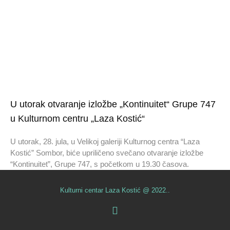
U utorak otvaranje izložbe „Kontinuitet“ Grupe 747
u Kulturnom centru „Laza Kostić“
U utorak, 28. jula, u Velikoj galeriji Kulturnog centra “Laza
Kostić” Sombor, biće upriličeno svečano otvaranje izložbe
“Kontinuitet”, Grupe 747, s početkom u 19.30 časova.
Kulturni centar Laza Kostić @ 2022..