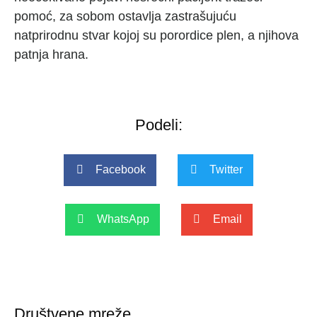
pomoć, za sobom ostavlja zastrašujuću
natprirodnu stvar kojoj su porordice plen, a njihova
patnja hrana.
Podeli:
Facebook
Twitter
WhatsApp
Email
Društvene mreže