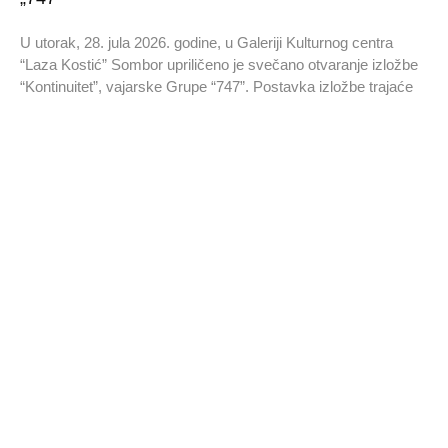
U utorak, 28. jula 2026. godine, u Galeriji Kulturnog centra
“Laza Kostić” Sombor upriličeno je svečano otvaranje izložbe
“Kontinuitet”, vajarske Grupe “747”. Postavka izložbe trajaće