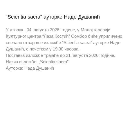
“Scientia sacra” ауторке Наде Душанић
У уторак , 04. августа 2026. године, у Малој галерији
Културног центра “Лаза Костић” Сомбор биће уприличено
свечано отварање изложбе “Scientia sacra” ауторке Наде
Душанић, с почетком у 19.30 часова.
Поставка изложбе трајаће до 21. августа 2026. године.
Назив изложбе: „Scientia sacra”
Ауторка: Нада Душанић