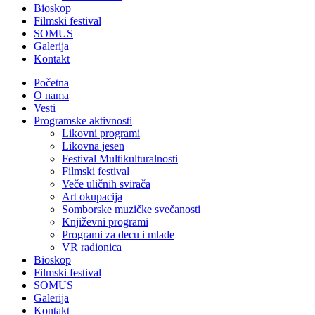
Bioskop
Filmski festival
SOMUS
Galerija
Kontakt
Početna
O nama
Vesti
Programske aktivnosti
Likovni programi
Likovna jesen
Festival Multikulturalnosti
Filmski festival
Veče uličnih svirača
Art okupacija
Somborske muzičke svečanosti
Književni programi
Programi za decu i mlade
VR radionica
Bioskop
Filmski festival
SOMUS
Galerija
Kontakt