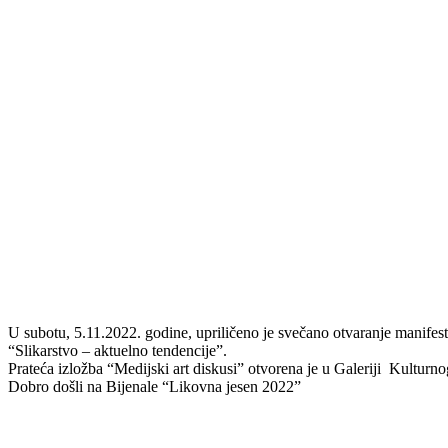
U subotu, 5.11.2022. godine, upriličeno je svečano otvaranje manife
“Slikarstvo – aktuelno tendencije”.
Prateća izložba “Medijski art diskusi” otvorena je u Galeriji Kultu
Dobro došli na Bijenale “Likovna jesen 2022”