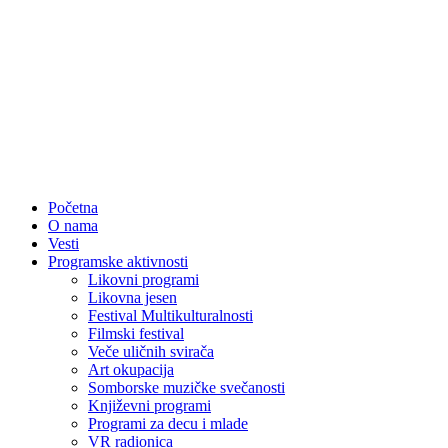
Početna
O nama
Vesti
Programske aktivnosti
Likovni programi
Likovna jesen
Festival Multikulturalnosti
Filmski festival
Veče uličnih svirača
Art okupacija
Somborske muzičke svečanosti
Književni programi
Programi za decu i mlade
VR radionica