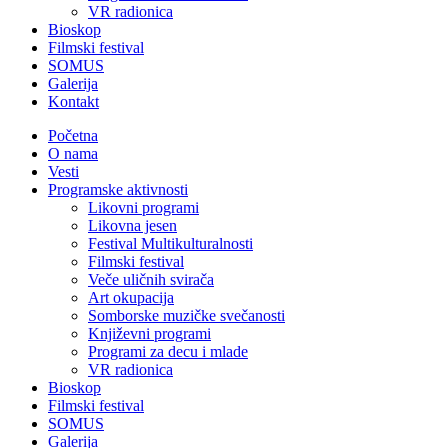
VR radionica
Bioskop
Filmski festival
SOMUS
Galerija
Kontakt
Početna
O nama
Vesti
Programske aktivnosti
Likovni programi
Likovna jesen
Festival Multikulturalnosti
Filmski festival
Veče uličnih svirača
Art okupacija
Somborske muzičke svečanosti
Književni programi
Programi za decu i mlade
VR radionica
Bioskop
Filmski festival
SOMUS
Galerija