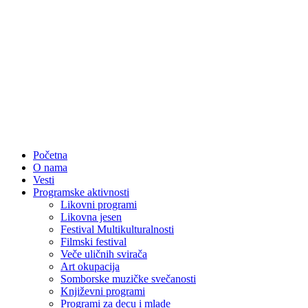
Početna
O nama
Vesti
Programske aktivnosti
Likovni programi
Likovna jesen
Festival Multikulturalnosti
Filmski festival
Veče uličnih svirača
Art okupacija
Somborske muzičke svečanosti
Književni programi
Programi za decu i mlade