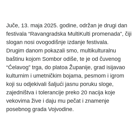
Juče, 13. maja 2025. godine, održan je drugi dan
festivala “Ravangradska MultiKulti promenada”, čiji
slogan nosi ovogodišnje izdanje festivala.
Drugim danom pokazali smo, multikulturalnu
baštinu kojom Sombor odiše, te je od čuvenog
“Ćelavog” trga, do platoa Županije, grad isijavao
kulturnim i umetničkim bojama, pesmom i igrom
koji su odjekivali šaljući jasnu poruku sloge,
zajedništva i tolerancije preko 20 nacija koje
vekovima žive i daju mu pečat i znamenje
posebnog grada Vojvodine.