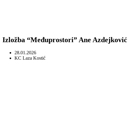
Izložba “Međuprostori” Ane Azdejković
28.01.2026
KC Laza Kostić