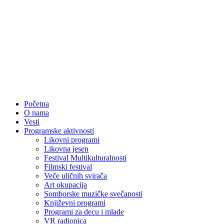
Početna
O nama
Vesti
Programske aktivnosti
Likovni programi
Likovna jesen
Festival Multikulturalnosti
Filmski festival
Veče uličnih svirača
Art okupacija
Somborske muzičke svečanosti
Književni programi
Programi za decu i mlade
VR radionica