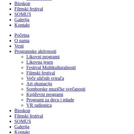
Bioskop
Filmski festival
SOMUS
Galerija
Kontakt
Početna
O nama
Vesti
Programske aktivnosti
Likovni programi
Likovna jesen
Festival Multikulturalnosti
Filmski festival
Veče uličnih svirača
Art okupacija
Somborske muzičke svečanosti
Književni programi
Programi za decu i mlade
VR radionica
Bioskop
Filmski festival
SOMUS
Galerija
Kontakt