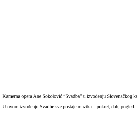
Kamerna opera Ane Sokolović “Svadba” u izvođenju Slovenačkog kam
U ovom izvođenju Svadbe sve postaje muzika – pokret, dah, pogled. Z