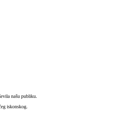
vila našu publiku.
čeg iskonskog.