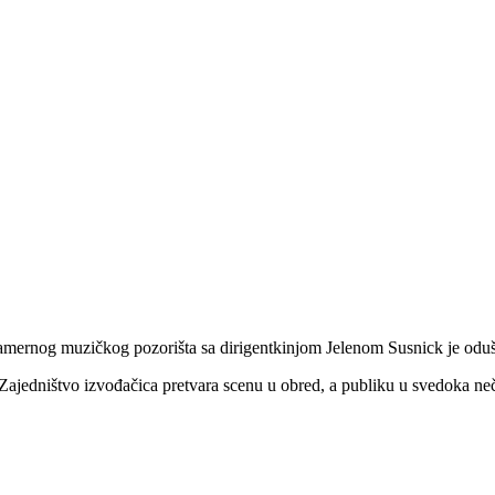
ernog muzičkog pozorišta sa dirigentkinjom Jelenom Susnick je oduše
ajedništvo izvođačica pretvara scenu u obred, a publiku u svedoka ne