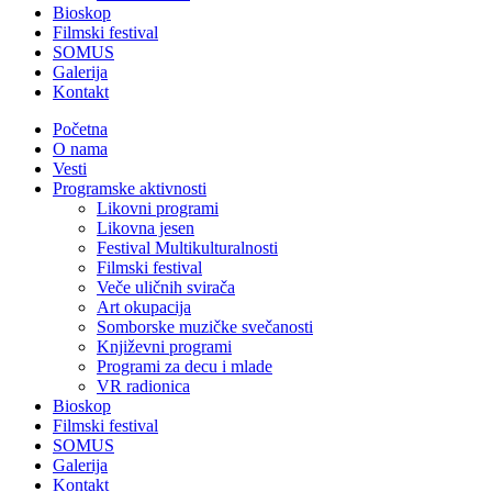
Bioskop
Filmski festival
SOMUS
Galerija
Kontakt
Početna
O nama
Vesti
Programske aktivnosti
Likovni programi
Likovna jesen
Festival Multikulturalnosti
Filmski festival
Veče uličnih svirača
Art okupacija
Somborske muzičke svečanosti
Književni programi
Programi za decu i mlade
VR radionica
Bioskop
Filmski festival
SOMUS
Galerija
Kontakt