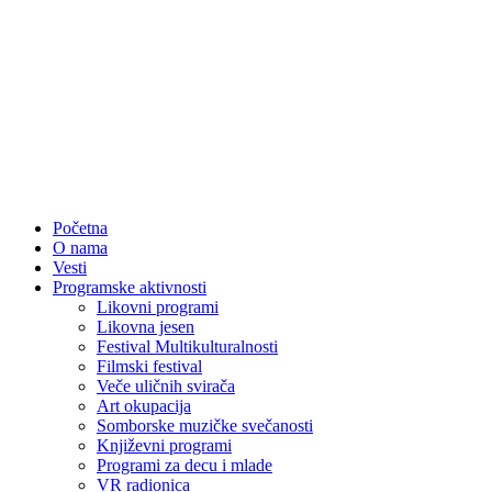
Početna
O nama
Vesti
Programske aktivnosti
Likovni programi
Likovna jesen
Festival Multikulturalnosti
Filmski festival
Veče uličnih svirača
Art okupacija
Somborske muzičke svečanosti
Književni programi
Programi za decu i mlade
VR radionica