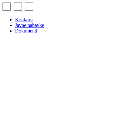
Skip
to
content
Konkursi
Javne nabavke
Dokumenti