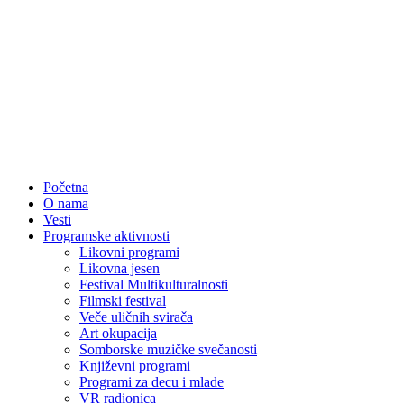
Početna
O nama
Vesti
Programske aktivnosti
Likovni programi
Likovna jesen
Festival Multikulturalnosti
Filmski festival
Veče uličnih svirača
Art okupacija
Somborske muzičke svečanosti
Književni programi
Programi za decu i mlade
VR radionica