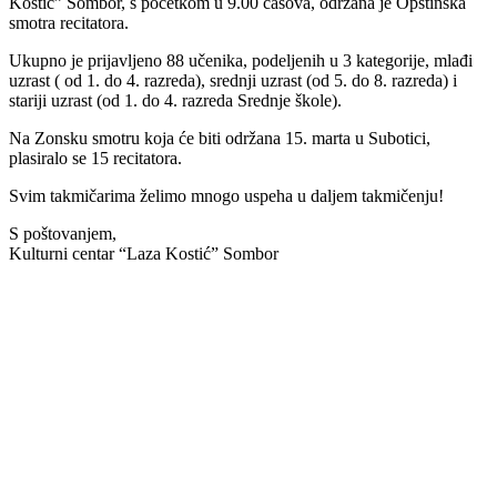
Kostić” Sombor, s početkom u 9.00 časova, održana je Opštinska
smotra recitatora.
Ukupno je prijavljeno 88 učenika, podeljenih u 3 kategorije, mlađi
uzrast ( od 1. do 4. razreda), srednji uzrast (od 5. do 8. razreda) i
stariji uzrast (od 1. do 4. razreda Srednje škole).
Na Zonsku smotru koja će biti održana 15. marta u Subotici,
plasiralo se 15 recitatora.
Svim takmičarima želimo mnogo uspeha u daljem takmičenju!
S poštovanjem,
Kulturni centar “Laza Kostić” Sombor