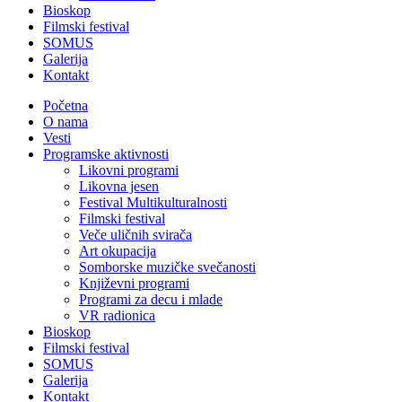
Bioskop
Filmski festival
SOMUS
Galerija
Kontakt
Početna
O nama
Vesti
Programske aktivnosti
Likovni programi
Likovna jesen
Festival Multikulturalnosti
Filmski festival
Veče uličnih svirača
Art okupacija
Somborske muzičke svečanosti
Književni programi
Programi za decu i mlade
VR radionica
Bioskop
Filmski festival
SOMUS
Galerija
Kontakt