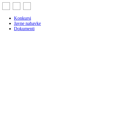
Skip
to
content
Konkursi
Javne nabavke
Dokumenti