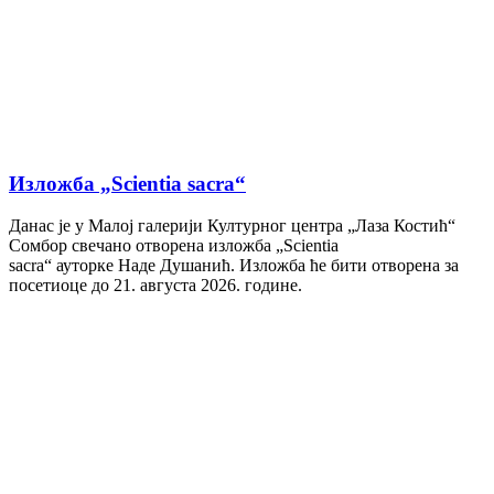
Изложба „Scientia sacra“
Данас је у Малој галерији Културног центра „Лаза Костић“
Сомбор свечано отворена изложба „Scientia
sacra“ ауторке Наде Душанић. Изложба ће бити отворена за
посетиоце до 21. августа 2026. године.