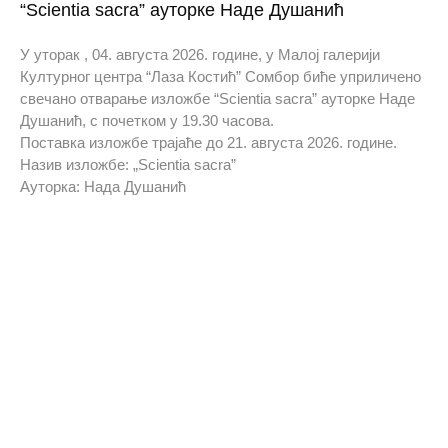
“Scientia sacra” ауторке Наде Душанић
У уторак , 04. августа 2026. године, у Малој галерији
Културног центра “Лаза Костић” Сомбор биће уприличено
свечано отварање изложбе “Scientia sacra” ауторке Наде
Душанић, с почетком у 19.30 часова.
Поставка изложбе трајаће до 21. августа 2026. године.
Назив изложбе: „Scientia sacra”
Ауторка: Нада Душанић