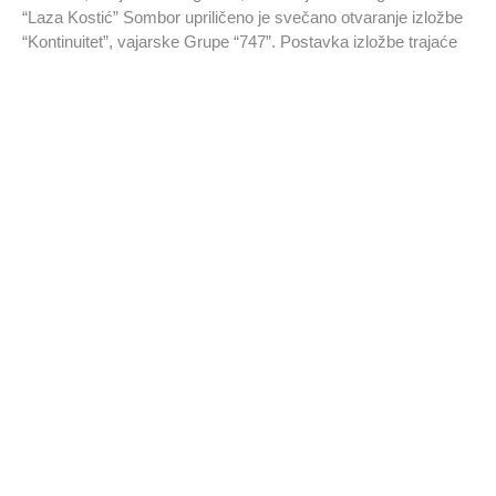
“Laza Kostić” Sombor upriličeno je svečano otvaranje izložbe
“Kontinuitet”, vajarske Grupe “747”. Postavka izložbe trajaće