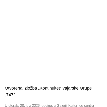
Otvorena izložba „Kontinuitet“ vajarske Grupe
„747“
U utorak, 28. jula 2026. godine, u Galeriji Kulturnog centra