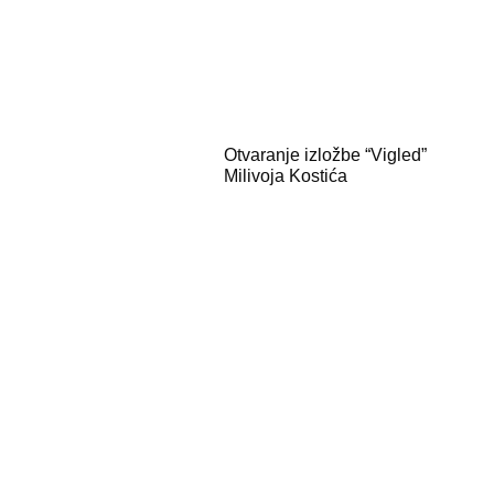
Otvaranje izložbe “Vigled”
Milivoja Kostića