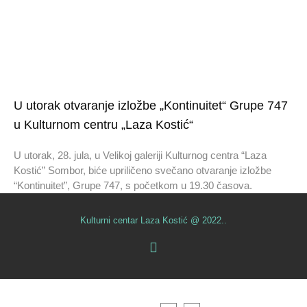
U utorak otvaranje izložbe „Kontinuitet“ Grupe 747
u Kulturnom centru „Laza Kostić“
U utorak, 28. jula, u Velikoj galeriji Kulturnog centra “Laza
Kostić” Sombor, biće upriličeno svečano otvaranje izložbe
“Kontinuitet”, Grupe 747, s početkom u 19.30 časova.
Kulturni centar Laza Kostić @ 2022..