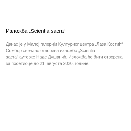
Изложба „Scientia sacra“
Данас је у Малој галерији Културног центра „Лаза Костић“
Сомбор свечано отворена изложба „Scientia
sacra“ ауторке Наде Душанић. Изложба ће бити отворена
за посетиоце до 21. августа 2026. године.