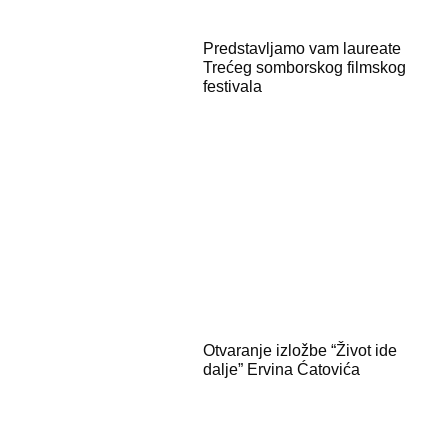
Predstavljamo vam laureate
Trećeg somborskog filmskog
festivala
Otvaranje izložbe “Život ide
dalje” Ervina Ćatovića