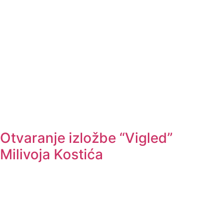
Otvaranje izložbe “Vigled”
Milivoja Kostića