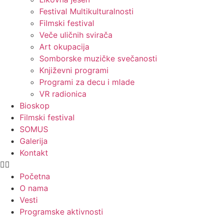
Festival Multikulturalnosti
Filmski festival
Veče uličnih svirača
Art okupacija
Somborske muzičke svečanosti
Književni programi
Programi za decu i mlade
VR radionica
Bioskop
Filmski festival
SOMUS
Galerija
Kontakt
Početna
O nama
Vesti
Programske aktivnosti