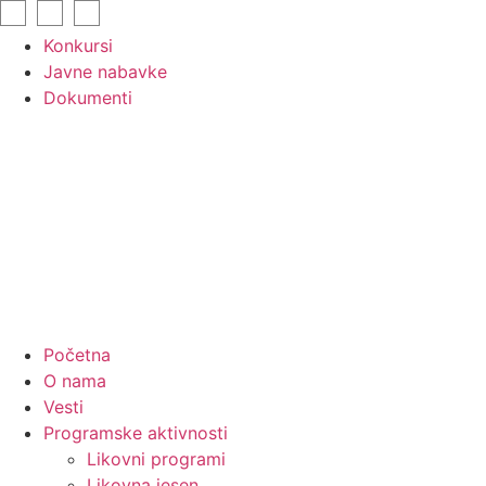
Skip
to
Konkursi
content
Javne nabavke
Dokumenti
Početna
O nama
Vesti
Programske aktivnosti
Likovni programi
Likovna jesen