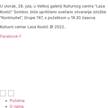
U utorak, 28. jula, u Velikoj galeriji Kulturnog centra “Laza
Kostić” Sombor, biće upriličeno svečano otvaranje izložbe
“Kontinuitet”, Grupe 747, s početkom u 19.30 časova.
Kulturni centar Laza Kostić @ 2022..
Facebook-f
Početna
O nama