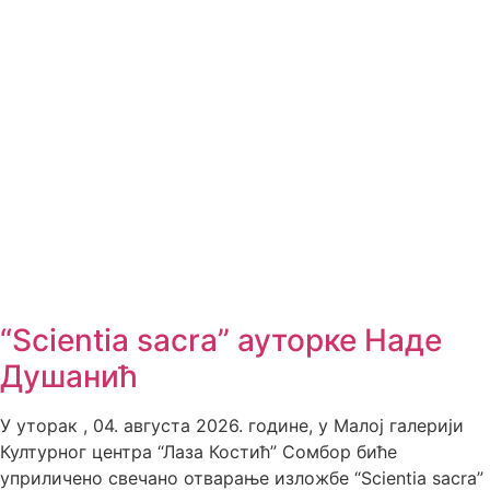
“Scientia sacra” ауторке Наде
Душанић
У уторак , 04. августа 2026. године, у Малој галерији
Културног центра “Лаза Костић” Сомбор биће
уприличено свечано отварање изложбе “Scientia sacra”