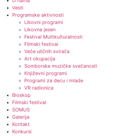
O nama
Vesti
Programske aktivnosti
Likovni programi
Likovna jesen
Festival Multikulturalnosti
Filmski festival
Veče uličnih svirača
Art okupacija
Somborske muzičke svečanosti
Književni programi
Programi za decu i mlade
VR radionica
Bioskop
Filmski festival
SOMUS
Galerija
Kontakt
Konkursi