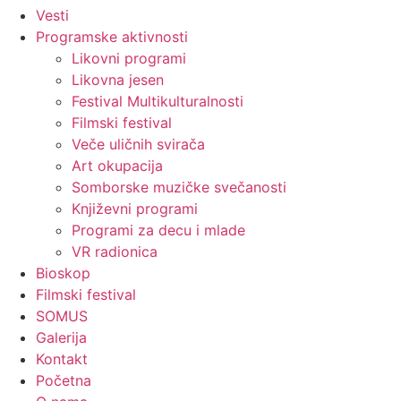
Vesti
Programske aktivnosti
Likovni programi
Likovna jesen
Festival Multikulturalnosti
Filmski festival
Veče uličnih svirača
Art okupacija
Somborske muzičke svečanosti
Književni programi
Programi za decu i mlade
VR radionica
Bioskop
Filmski festival
SOMUS
Galerija
Kontakt
Početna