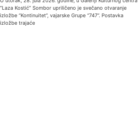
U utorak, 28. jula 2026. godine, u Galeriji Kulturnog centra
“Laza Kostić” Sombor upriličeno je svečano otvaranje
izložbe “Kontinuitet”, vajarske Grupe “747”. Postavka
izložbe trajaće