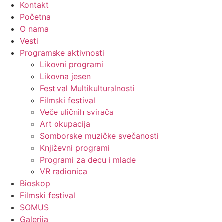
Kontakt
Početna
O nama
Vesti
Programske aktivnosti
Likovni programi
Likovna jesen
Festival Multikulturalnosti
Filmski festival
Veče uličnih svirača
Art okupacija
Somborske muzičke svečanosti
Književni programi
Programi za decu i mlade
VR radionica
Bioskop
Filmski festival
SOMUS
Galerija