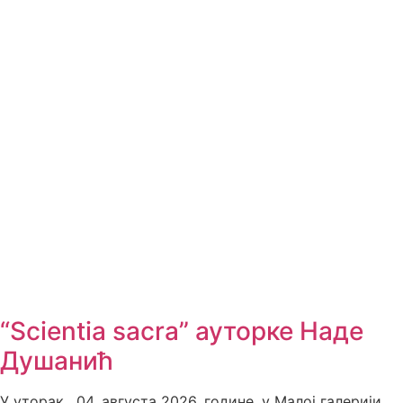
“Scientia sacra” ауторке Наде
Душанић
У уторак , 04. августа 2026. године, у Малој галерији