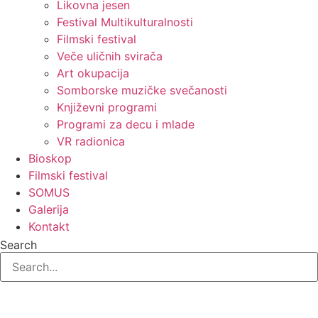
Likovna jesen
Festival Multikulturalnosti
Filmski festival
Veče uličnih svirača
Art okupacija
Somborske muzičke svečanosti
Književni programi
Programi za decu i mlade
VR radionica
Bioskop
Filmski festival
SOMUS
Galerija
Kontakt
Search