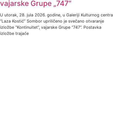
vajarske Grupe „747“
U utorak, 28. jula 2026. godine, u Galeriji Kulturnog centra
“Laza Kostić” Sombor upriličeno je svečano otvaranje
izložbe “Kontinuitet”, vajarske Grupe “747”. Postavka
izložbe trajaće