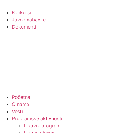
Skip
to
Konkursi
content
Javne nabavke
Dokumenti
Početna
O nama
Vesti
Programske aktivnosti
Likovni programi
Likovna jesen