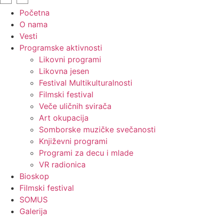
Početna
O nama
Vesti
Programske aktivnosti
Likovni programi
Likovna jesen
Festival Multikulturalnosti
Filmski festival
Veče uličnih svirača
Art okupacija
Somborske muzičke svečanosti
Književni programi
Programi za decu i mlade
VR radionica
Bioskop
Filmski festival
SOMUS
Galerija