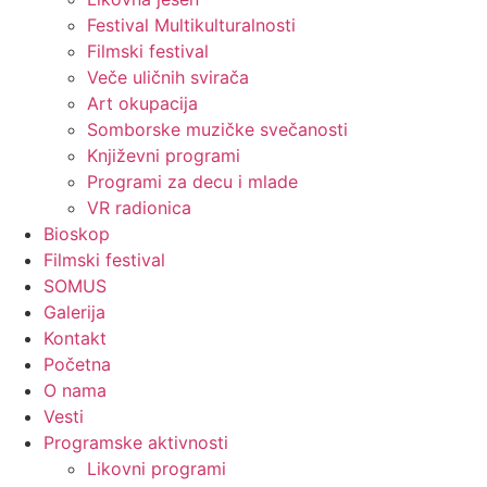
Festival Multikulturalnosti
Filmski festival
Veče uličnih svirača
Art okupacija
Somborske muzičke svečanosti
Književni programi
Programi za decu i mlade
VR radionica
Bioskop
Filmski festival
SOMUS
Galerija
Kontakt
Početna
O nama
Vesti
Programske aktivnosti
Likovni programi