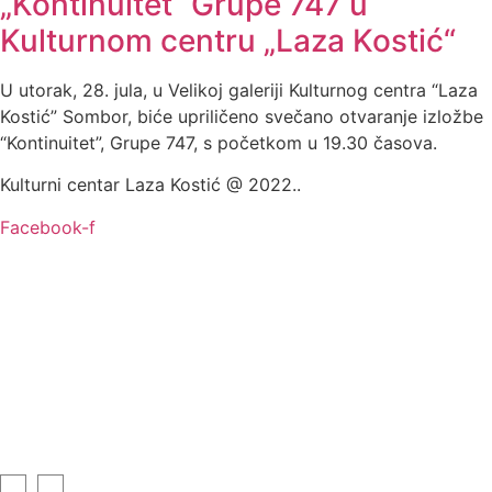
„Kontinuitet“ Grupe 747 u
Kulturnom centru „Laza Kostić“
U utorak, 28. jula, u Velikoj galeriji Kulturnog centra “Laza
Kostić” Sombor, biće upriličeno svečano otvaranje izložbe
“Kontinuitet”, Grupe 747, s početkom u 19.30 časova.
Kulturni centar Laza Kostić @ 2022..
Facebook-f