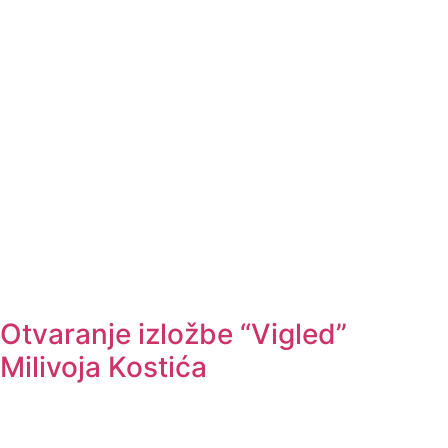
Otvaranje izložbe “Vigled”
Milivoja Kostića