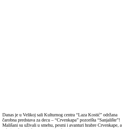
Danas je u Velikoj sali Kulturnog centra “Laza Kostić” održana
čarobna predstava za decu – “Crvenkapa” pozorišta “Sanjalište”!
Mališani su uživali u smehu, pesmi i avanturi hrabre Crvenkape, a