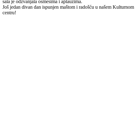
sala je odzvanjala osmesima i aplauzima.
Još jedan divan dan ispunjen maštom i radošću u našem Kulturnom
centru!