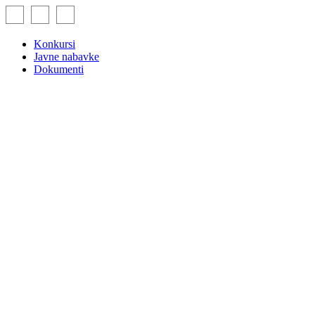
Skip
to
content
Konkursi
Javne nabavke
Dokumenti