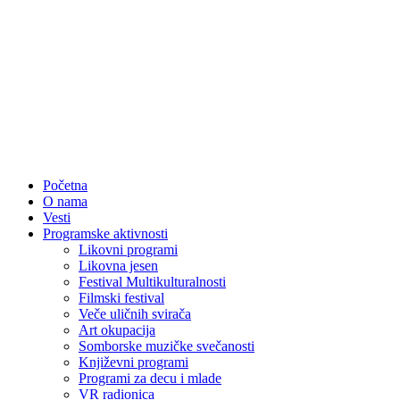
Početna
O nama
Vesti
Programske aktivnosti
Likovni programi
Likovna jesen
Festival Multikulturalnosti
Filmski festival
Veče uličnih svirača
Art okupacija
Somborske muzičke svečanosti
Književni programi
Programi za decu i mlade
VR radionica