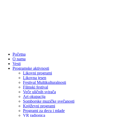
Početna
O nama
Vesti
Programske aktivnosti
Likovni programi
Likovna jesen
Festival Multikulturalnosti
Filmski festival
Veče uličnih svirača
Art okupacija
Somborske muzičke svečanosti
Književni programi
Programi za decu i mlade
VR radionica