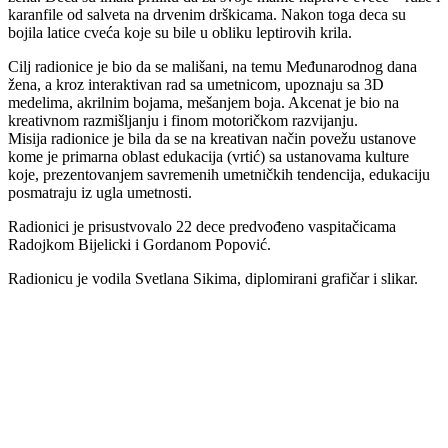
karanfile od salveta na drvenim drškicama. Nakon toga deca su
bojila latice cveća koje su bile u obliku leptirovih krila.
Cilj radionice je bio da se mališani, na temu Međunarodnog dana
žena, a kroz interaktivan rad sa umetnicom, upoznaju sa 3D
medelima, akrilnim bojama, mešanjem boja. Akcenat je bio na
kreativnom razmišljanju i finom motoričkom razvijanju.
Misija radionice je bila da se na kreativan način povežu ustanove
kome je primarna oblast edukacija (vrtić) sa ustanovama kulture
koje, prezentovanjem savremenih umetničkih tendencija, edukaciju
posmatraju iz ugla umetnosti.
Radionici je prisustvovalo 22 dece predvođeno vaspitačicama
Radojkom Bijelicki i Gordanom Popović.
Radionicu je vodila Svetlana Sikima, diplomirani grafičar i slikar.