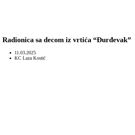
Radionica sa decom iz vrtića “Đurđevak”
11.03.2025
KC Laza Kostić