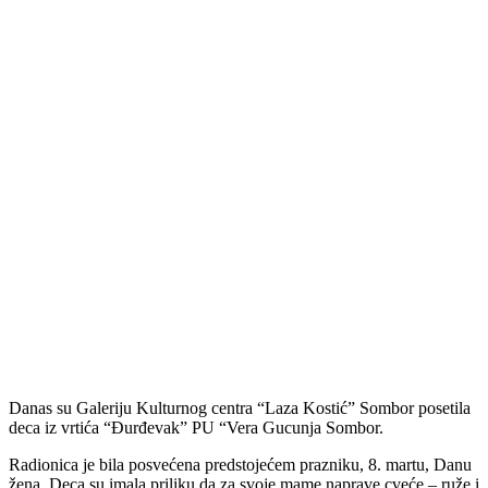
Danas su Galeriju Kulturnog centra “Laza Kostić” Sombor posetila
deca iz vrtića “Đurđevak” PU “Vera Gucunja Sombor.
Radionica je bila posvećena predstojećem prazniku, 8. martu, Danu
žena. Deca su imala priliku da za svoje mame naprave cveće – ruže i