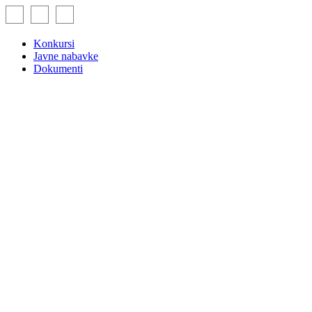
Skip
to
content
Konkursi
Javne nabavke
Dokumenti