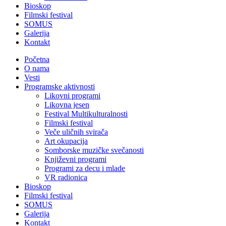
Bioskop
Filmski festival
SOMUS
Galerija
Kontakt
Početna
O nama
Vesti
Programske aktivnosti
Likovni programi
Likovna jesen
Festival Multikulturalnosti
Filmski festival
Veče uličnih svirača
Art okupacija
Somborske muzičke svečanosti
Književni programi
Programi za decu i mlade
VR radionica
Bioskop
Filmski festival
SOMUS
Galerija
Kontakt