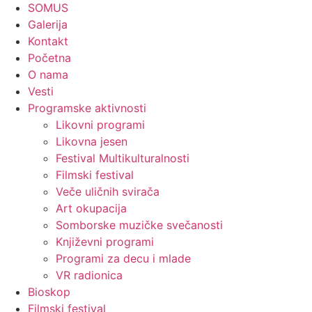
SOMUS
Galerija
Kontakt
Početna
O nama
Vesti
Programske aktivnosti
Likovni programi
Likovna jesen
Festival Multikulturalnosti
Filmski festival
Veče uličnih svirača
Art okupacija
Somborske muzičke svečanosti
Književni programi
Programi za decu i mlade
VR radionica
Bioskop
Filmski festival