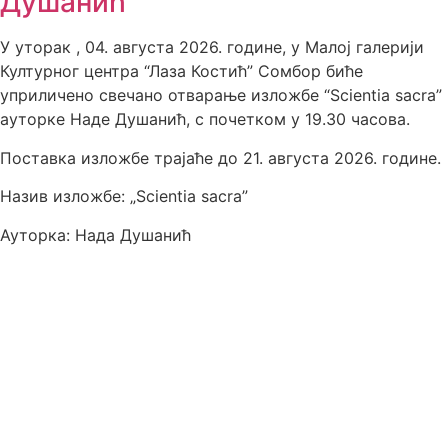
Душанић
У уторак , 04. августа 2026. године, у Малој галерији
Културног центра “Лаза Костић” Сомбор биће
уприличено свечано отварање изложбе “Scientia sacra”
ауторке Наде Душанић, с почетком у 19.30 часова.
Поставка изложбе трајаће до 21. августа 2026. године.
Назив изложбе: „Scientia sacra”
Ауторка: Нада Душанић