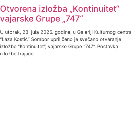
Otvorena izložba „Kontinuitet“
vajarske Grupe „747“
U utorak, 28. jula 2026. godine, u Galeriji Kulturnog centra
“Laza Kostić” Sombor upriličeno je svečano otvaranje
izložbe “Kontinuitet”, vajarske Grupe “747”. Postavka
izložbe trajaće