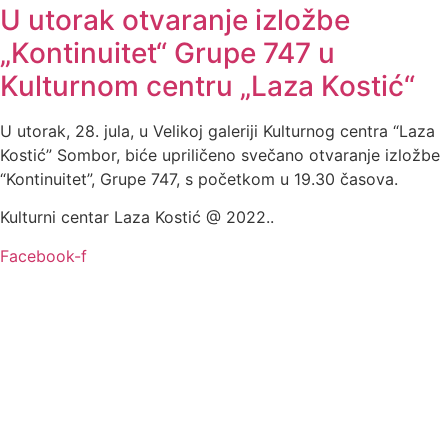
U utorak otvaranje izložbe
„Kontinuitet“ Grupe 747 u
Kulturnom centru „Laza Kostić“
U utorak, 28. jula, u Velikoj galeriji Kulturnog centra “Laza
Kostić” Sombor, biće upriličeno svečano otvaranje izložbe
“Kontinuitet”, Grupe 747, s početkom u 19.30 časova.
Kulturni centar Laza Kostić @ 2022..
Facebook-f