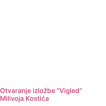
Otvaranje izložbe “Vigled”
Milivoja Kostića