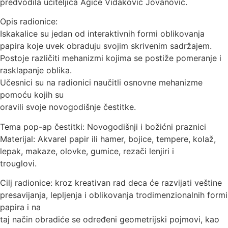
predvodila učiteljica Agice Vidaković Jovanović.
Opis radionice:
Iskakalice su jedan od interaktivnih formi oblikovanja
papira koje uvek obraduju svojim skrivenim sadržajem.
Postoje različiti mehanizmi kojima se postiže pomeranje i
rasklapanje oblika.
Učesnici su na radionici naučitli osnovne mehanizme
pomoću kojih su
oravili svoje novogodišnje čestitke.
Tema pop-ap čestitki: Novogodišnji i božićni praznici
Materijal: Akvarel papir ili hamer, bojice, tempere, kolaž,
lepak, makaze, olovke, gumice, rezači lenjiri i
trouglovi.
Cilj radionice: kroz kreativan rad deca će razvijati veštine
presavijanja, lepljenja i oblikovanja trodimenzionalnih formi
papira i na
taj način obradiće se određeni geometrijski pojmovi, kao