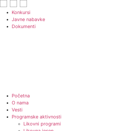
Skip
to
Konkursi
content
Javne nabavke
Dokumenti
Početna
O nama
Vesti
Programske aktivnosti
Likovni programi
Likovna jesen