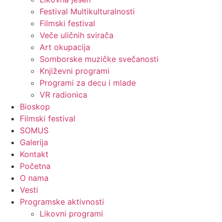
Festival Multikulturalnosti
Filmski festival
Veče uličnih svirača
Art okupacija
Somborske muzičke svečanosti
Književni programi
Programi za decu i mlade
VR radionica
Bioskop
Filmski festival
SOMUS
Galerija
Kontakt
Početna
O nama
Vesti
Programske aktivnosti
Likovni programi