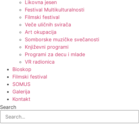
Likovna jesen
Festival Multikulturalnosti
Filmski festival
Veče uličnih svirača
Art okupacija
Somborske muzičke svečanosti
Književni programi
Programi za decu i mlade
VR radionica
Bioskop
Filmski festival
SOMUS
Galerija
Kontakt
Search