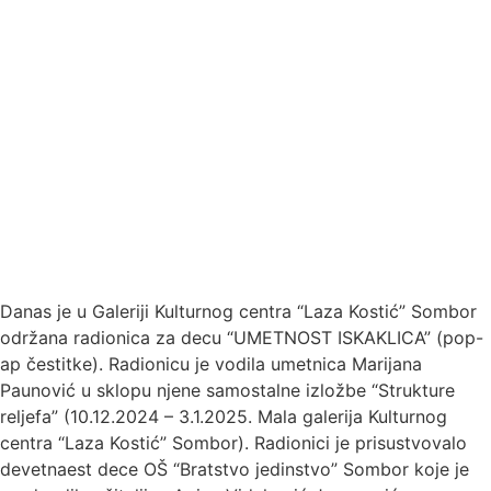
Danas je u Galeriji Kulturnog centra “Laza Kostić” Sombor
održana radionica za decu “UMETNOST ISKAKLICA” (pop-
ap čestitke). Radionicu je vodila umetnica Marijana
Paunović u sklopu njene samostalne izložbe “Strukture
reljefa” (10.12.2024 – 3.1.2025. Mala galerija Kulturnog
centra “Laza Kostić” Sombor). Radionici je prisustvovalo
devetnaest dece OŠ “Bratstvo jedinstvo” Sombor koje je