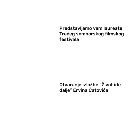
Predstavljamo vam laureate
Trećeg somborskog filmskog
festivala
Otvaranje izložbe “Život ide
dalje” Ervina Ćatovića