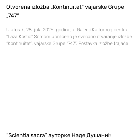
Otvorena izložba „Kontinuitet“ vajarske Grupe
„747“
U utorak, 28. jula 2026. godine, u Galeriji Kulturnog centra
“Laza Kostić” Sombor upriličeno je svečano otvaranje izložbe
“Kontinuitet”, vajarske Grupe “747”. Postavka izložbe trajaće
“Scientia sacra” ауторке Наде Душанић