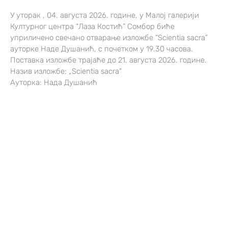
У уторак , 04. августа 2026. године, у Малој галерији
Културног центра “Лаза Костић” Сомбор биће
уприличено свечано отварање изложбе “Scientia sacra”
ауторке Наде Душанић, с почетком у 19.30 часова.
Поставка изложбе трајаће до 21. августа 2026. године.
Назив изложбе: „Scientia sacra”
Ауторка: Нада Душанић