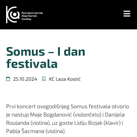
Somus – I dan
festivala
25.10.2024
KC Laza Kostić
Prvi koncert ovogodišnjeg Somus festivala otvorio
je nastup Maje Bogdanović (violončelo) i Danijela
Roulanda (violina), uz goste Lidiju Bizjak (klavir) i
Pabla Šacmana (violina).