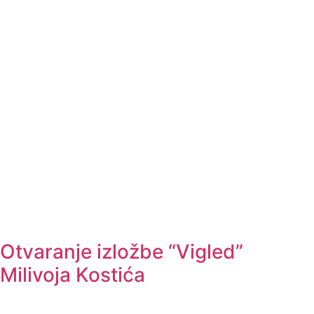
Otvaranje izložbe “Vigled”
Milivoja Kostića