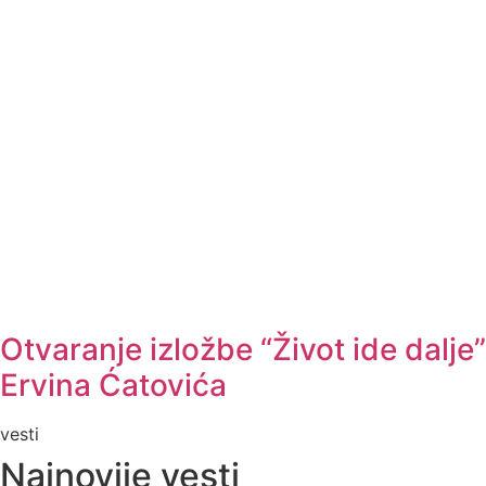
Otvaranje izložbe “Život ide dalje”
Ervina Ćatovića
vesti
Najnovije vesti