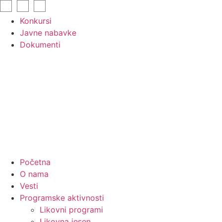
Skip
to
Konkursi
content
Javne nabavke
Dokumenti
Početna
O nama
Vesti
Programske aktivnosti
Likovni programi
Likovna jesen