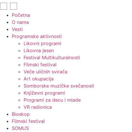
Početna
O nama
Vesti
Programske aktivnosti
Likovni programi
Likovna jesen
Festival Multikulturalnosti
Filmski festival
Veče uličnih svirača
Art okupacija
Somborske muzičke svečanosti
Književni programi
Programi za decu i mlade
VR radionica
Bioskop
Filmski festival
SOMUS