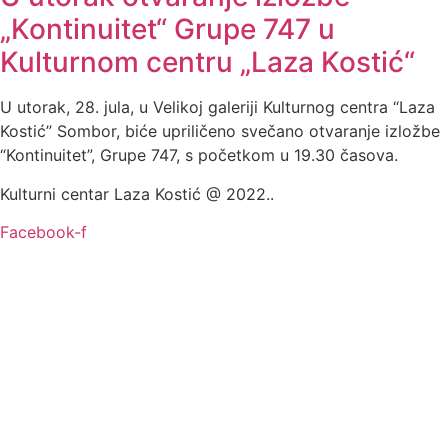
„Kontinuitet“ Grupe 747 u
Kulturnom centru „Laza Kostić“
U utorak, 28. jula, u Velikoj galeriji Kulturnog centra “Laza
Kostić” Sombor, biće upriličeno svečano otvaranje izložbe
“Kontinuitet”, Grupe 747, s početkom u 19.30 časova.
Kulturni centar Laza Kostić @ 2022..
Facebook-f