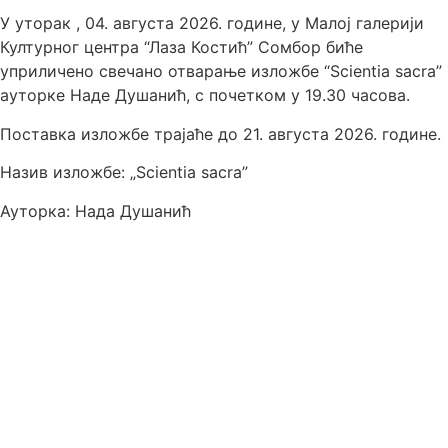
У уторак , 04. августа 2026. године, у Малој галерији
Културног центра “Лаза Костић” Сомбор биће
уприличено свечано отварање изложбе “Scientia sacra”
ауторке Наде Душанић, с почетком у 19.30 часова.
Поставка изложбе трајаће до 21. августа 2026. године.
Назив изложбе: „Scientia sacra”
Ауторка: Нада Душанић