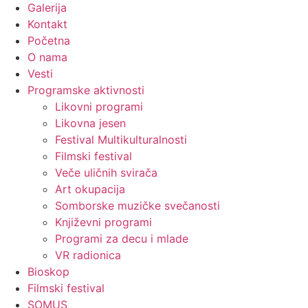
Galerija
Kontakt
Početna
O nama
Vesti
Programske aktivnosti
Likovni programi
Likovna jesen
Festival Multikulturalnosti
Filmski festival
Veče uličnih svirača
Art okupacija
Somborske muzičke svečanosti
Književni programi
Programi za decu i mlade
VR radionica
Bioskop
Filmski festival
SOMUS