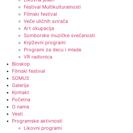
Festival Multikulturalnosti
Filmski festival
Veče uličnih svirača
Art okupacija
Somborske muzičke svečanosti
Književni programi
Programi za decu i mlade
VR radionica
Bioskop
Filmski festival
SOMUS
Galerija
Kontakt
Početna
O nama
Vesti
Programske aktivnosti
Likovni programi