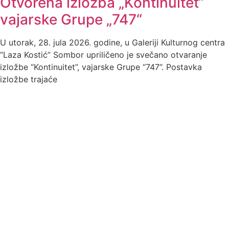
Otvorena izložba „Kontinuitet“
vajarske Grupe „747“
U utorak, 28. jula 2026. godine, u Galeriji Kulturnog centra
“Laza Kostić” Sombor upriličeno je svečano otvaranje
izložbe “Kontinuitet”, vajarske Grupe “747”. Postavka
izložbe trajaće