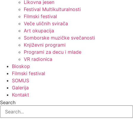
Likovna jesen
Festival Multikulturalnosti
Filmski festival
Veče uličnih svirača
Art okupacija
Somborske muzičke svečanosti
Književni programi
Programi za decu i mlade
VR radionica
Bioskop
Filmski festival
SOMUS
Galerija
Kontakt
Search