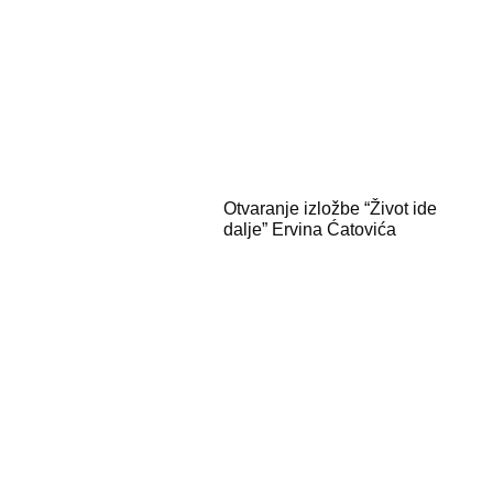
Otvaranje izložbe “Život ide
dalje” Ervina Ćatovića