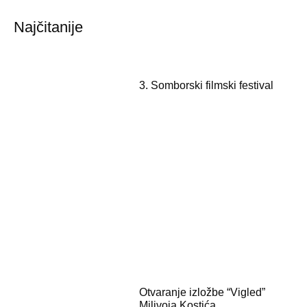
Najčitanije
3. Somborski filmski festival
Otvaranje izložbe “Vigled”
Milivoja Kostića