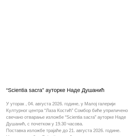
“Scientia sacra” ауторке Наде Душанић
У уторак , 04. августа 2026. године, у Малој галерији
Културног центра “Лаза Костић” Сомбор биће уприличено
свечано отварање изложбе “Scientia sacra” ауторке Наде
Душанић, с почетком у 19.30 часова.
Поставка изложбе трајаће до 21. августа 2026. године.