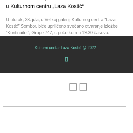
u Kulturnom centru „Laza Kostić“
U utorak, 28. jula, u Velikoj galeriji Kulturnog centra “Laza
Kostić” Sombor, biće upriličeno svečano otvaranje izložbe
“Kontinuitet”, Grupe 747, s početkom u 19.30 časova.
Kulturni centar Laza Kostić @ 2022..
Početna
O nama