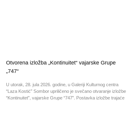
Otvorena izložba „Kontinuitet“ vajarske Grupe
„747“
U utorak, 28. jula 2026. godine, u Galeriji Kulturnog centra
“Laza Kostić” Sombor upriličeno je svečano otvaranje izložbe
“Kontinuitet”, vajarske Grupe “747”. Postavka izložbe trajaće