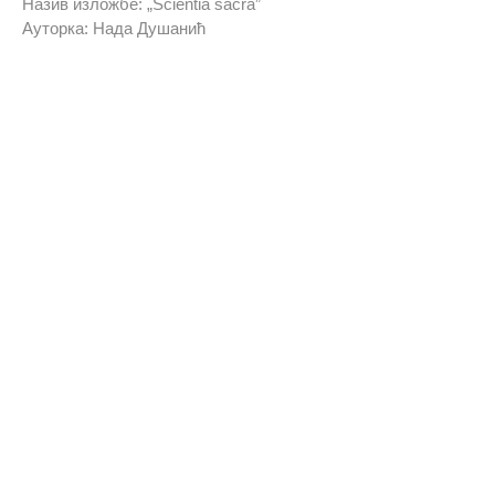
Назив изложбе: „Scientia sacra”
Ауторка: Нада Душанић