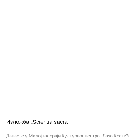
Изложба „Scientia sacra“
Данас је у Малој галерији Културног центра „Лаза Костић“