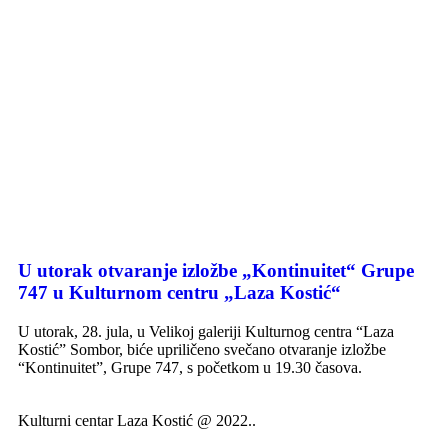
U utorak otvaranje izložbe „Kontinuitet“ Grupe
747 u Kulturnom centru „Laza Kostić“
U utorak, 28. jula, u Velikoj galeriji Kulturnog centra “Laza
Kostić” Sombor, biće upriličeno svečano otvaranje izložbe
“Kontinuitet”, Grupe 747, s početkom u 19.30 časova.
Kulturni centar Laza Kostić @ 2022..