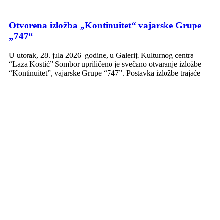
Otvorena izložba „Kontinuitet“ vajarske Grupe
„747“
U utorak, 28. jula 2026. godine, u Galeriji Kulturnog centra
“Laza Kostić” Sombor upriličeno je svečano otvaranje izložbe
“Kontinuitet”, vajarske Grupe “747”. Postavka izložbe trajaće