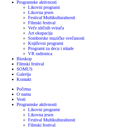
Programske aktivnosti
Likovni programi
Likovna jesen
Festival Multikulturalnosti
Filmski festival
Veče uličnih svirača
Art okupacija
Somborske muzičke svečanosti
Književni programi
Programi za decu i mlade
VR radionica
Bioskop
Filmski festival
SOMUS
Galerija
Kontakt
Početna
O nama
Vesti
Programske aktivnosti
Likovni programi
Likovna jesen
Festival Multikulturalnosti
Filmski festival