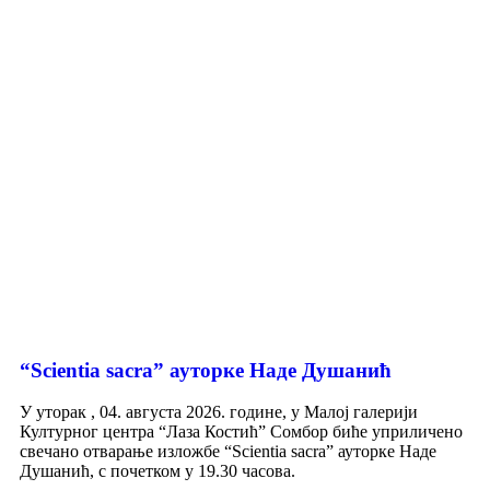
“Scientia sacra” ауторке Наде Душанић
У уторак , 04. августа 2026. године, у Малој галерији
Културног центра “Лаза Костић” Сомбор биће уприличено
свечано отварање изложбе “Scientia sacra” ауторке Наде
Душанић, с почетком у 19.30 часова.