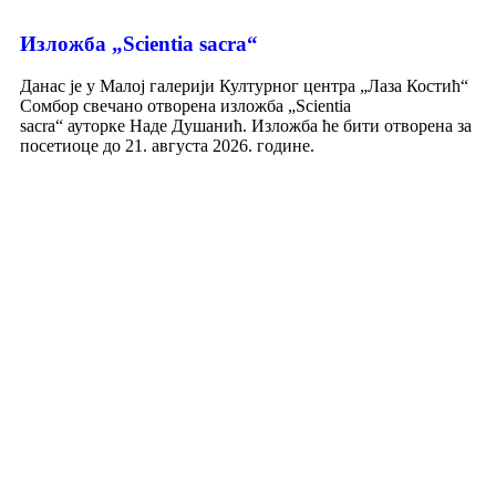
Изложба „Scientia sacra“
Данас је у Малој галерији Културног центра „Лаза Костић“
Сомбор свечано отворена изложба „Scientia
sacra“ ауторке Наде Душанић. Изложба ће бити отворена за
посетиоце до 21. августа 2026. године.