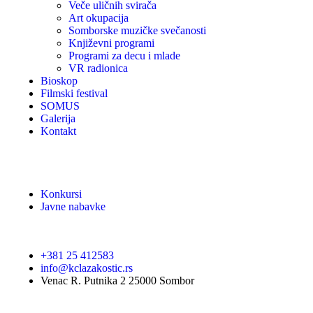
Veče uličnih svirača
Art okupacija
Somborske muzičke svečanosti
Književni programi
Programi za decu i mlade
VR radionica
Bioskop
Filmski festival
SOMUS
Galerija
Kontakt
Konkursi
Javne nabavke
+381 25 412583
info@kclazakostic.rs
Venac R. Putnika 2 25000 Sombor