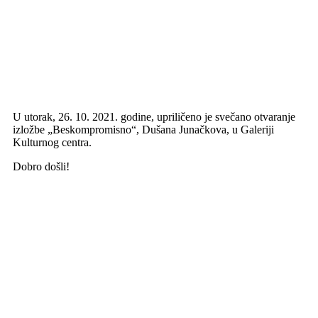
U utorak, 26. 10. 2021. godine, upriličeno je svečano otvaranje
izložbe „Beskompromisno“, Dušana Junačkova, u Galeriji
Kulturnog centra.
Dobro došli!