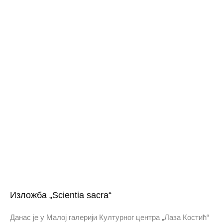
Изложба „Scientia sacra“
Данас је у Малој галерији Културног центра „Лаза Костић“