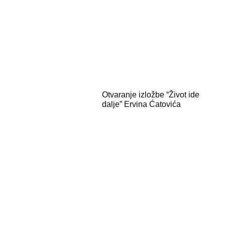
Otvaranje izložbe “Život ide
dalje” Ervina Ćatovića