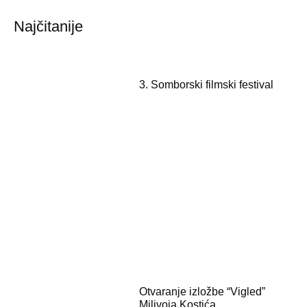
Najčitanije
3. Somborski filmski festival
Otvaranje izložbe “Vigled”
Milivoja Kostića