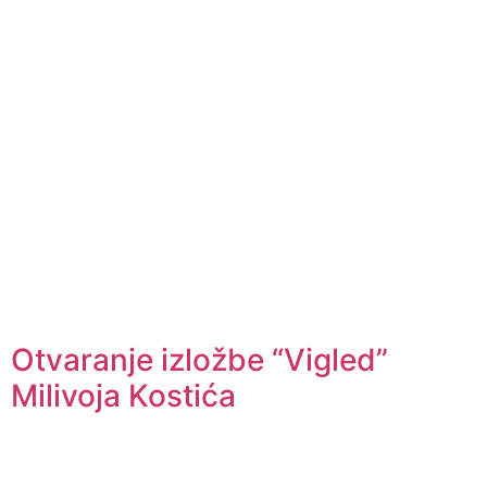
Otvaranje izložbe “Vigled”
Milivoja Kostića