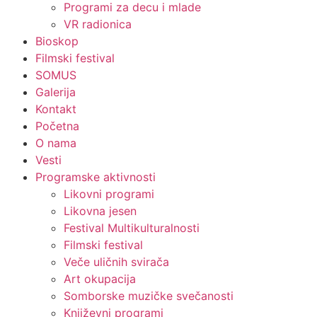
Programi za decu i mlade
VR radionica
Bioskop
Filmski festival
SOMUS
Galerija
Kontakt
Početna
O nama
Vesti
Programske aktivnosti
Likovni programi
Likovna jesen
Festival Multikulturalnosti
Filmski festival
Veče uličnih svirača
Art okupacija
Somborske muzičke svečanosti
Književni programi