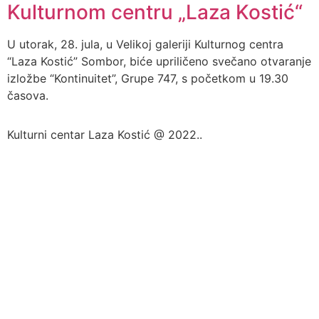
Kulturnom centru „Laza Kostić“
U utorak, 28. jula, u Velikoj galeriji Kulturnog centra
“Laza Kostić” Sombor, biće upriličeno svečano otvaranje
izložbe “Kontinuitet”, Grupe 747, s početkom u 19.30
časova.
Kulturni centar Laza Kostić @ 2022..