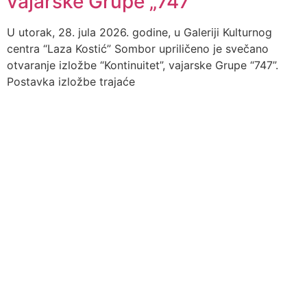
vajarske Grupe „747“
U utorak, 28. jula 2026. godine, u Galeriji Kulturnog
centra “Laza Kostić” Sombor upriličeno je svečano
otvaranje izložbe “Kontinuitet”, vajarske Grupe “747”.
Postavka izložbe trajaće