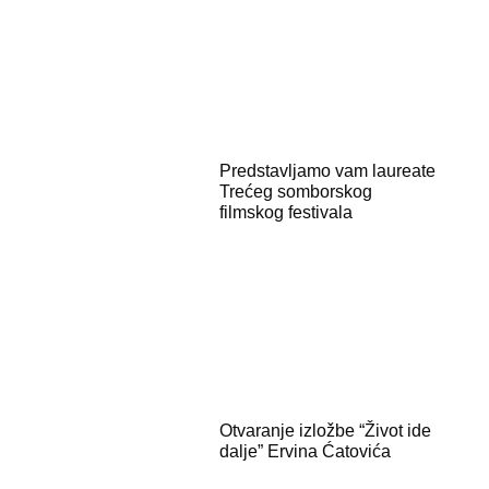
Predstavljamo vam laureate
Trećeg somborskog
filmskog festivala
Otvaranje izložbe “Život ide
dalje” Ervina Ćatovića