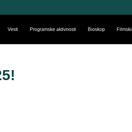
Vesti
Programske aktivnosti
Bioskop
Filmski
25!