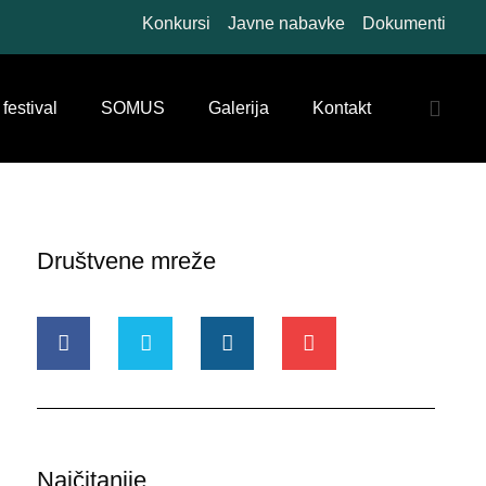
Konkursi
Javne nabavke
Dokumenti
 festival
SOMUS
Galerija
Kontakt
Društvene mreže
Najčitanije