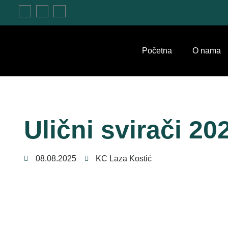
Početna
O nama
Ulični svirači 20
08.08.2025
KC Laza Kostić