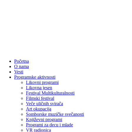
Početna
O nama
Vesti
Programske aktivnosti
Likovni programi
Likovna jesen
Festival Multikulturalnosti
Filmski festival
Veče uličnih svirača
Art okupacija
Somborske muzičke svečanosti
Književni programi
Programi za decu i mlade
VR radionica