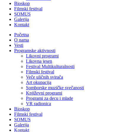
Bioskop
Filmski festival
SOMUS
Galerija
Kontakt
Početna
O nama
Vesti
Programske aktivnosti
Likovni programi
Likovna jesen
Festival Multikulturalnosti
Filmski festival
Veče uličnih svirača
Art okupacija
Somborske muzičke svečanosti
Književni programi
Programi za decu i mlade
VR radionica
Bioskop
Filmski festival
SOMUS
Galerija
Kontakt