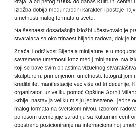
kraja, a od petog /1998/ do danas Kulturni centar 
izložba dobija međunarodni karakter i postaje najv
umetnosti malog formata u svetu.
Na šesnaest dosadašnjih izložbi učestvovalo je pr
stvaralaca sa oko trinaest hiljada radova, dok je 
Značaj i održivost Bijenala minijature je u mogućno
savremene umetnosti kroz medij minijature. Na izl
koji se bave svim oblastima vizuelnog stvaralaštva
skulpturom, primenjenom umetnosti, fotografijom i 
kredibilitet manifestacije već više od tri decenije, 
organizator, uz veliku pomoć Opštine Gornji Milano
Srbije, nastavlja veliku misiju jedinstvene i jedne 
malog formata na svetskom nivou. Izborom radova 
ponosom utemeljuje saradnju sa Kulturnim centrom
obostrano pozicioniranje na internacionalnoj umetn