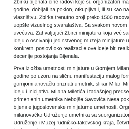
Zbirku bijenala čine radovi koje su organizatori ma
godine, dobijali na poklon, otkupljivali, ili su kao 
vlasništvu. Zbirka trenutno broji preko 1500 radova
uopšte vizuelnog stvaralaštva. Sa svakom novom 
uvećava. Zahvaljujući Zbirci minijatura koja već s
ideju o osnivanju jedinstvenog muzeja minijature
konkretni poslovi oko realizacije ove ideje biti re
decenije postojanja Bijenala.
Prva izložba umetnosti minijature u Gornjem Mil
godine po uzoru na sličnu manifestaciju malog for
gornjomilanovački priznati umetnik, slikar Milan M
ideju i inicijativu Milana Miletića i tadašnjeg pre
primenjenih umetnika Nebojše Savovića Nesa pokr
bijenale jugoslovenske minijaturne umetnosti. Orga
milanovačko Udruženje umetnika sa suorganizator
Udruženje i Muzej rudničko-takovskog kraja, četv