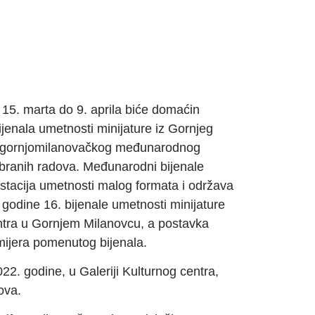
 15. marta do 9. aprila biće domaćin
jenala umetnosti minijature iz Gornjeg
ke gornjomilanovačkog međunarodnog
dabranih radova. Međunarodni bijenale
estacija umetnosti malog formata i održava
odine 16. bijenale umetnosti minijature
centra u Gornjem Milanovcu, a postavka
mijera pomenutog bijenala.
22. godine, u Galeriji Kulturnog centra,
ova.