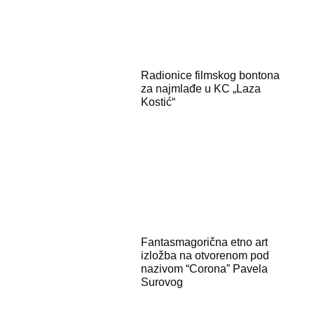
Radionice filmskog bontona
za najmlađe u KC „Laza
Kostić“
Fantasmagorična etno art
izložba na otvorenom pod
nazivom “Corona” Pavela
Surovog