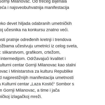
Gornji Milanovac. Od trećeg Bijenala
eća i najsveobuhvatnija manifestacija
eko devet hiljada odabranih umetničkih
broj učesnika na konkursu znatno veći.
sti pratnje određenih kretnji i trendova
ožbama učestvuju umetnici iz celog sveta,
: slikarstvom, grafikom, crtežom,
intermedijom. Održavajući kvalitet i
Kulturni centar Gornji Milanovac kao stalni
vac i Ministarstva za kulturu Republike
od najprestižnijih manifestacija umetnosti
Kulturni centar „Laza Kostić“ Sombor s
 Gornji Milanovac, a time i jača
ičkoj izlagačkoj mreži.