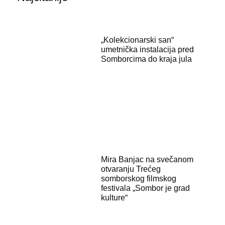
„Kolekcionarski san“
umetnička instalacija pred
Somborcima do kraja jula
Mira Banjac na svečanom
otvaranju Trećeg
somborskog filmskog
festivala „Sombor je grad
kulture“