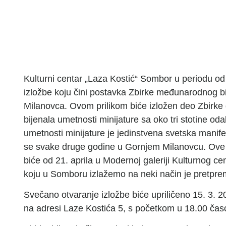
Kulturni centar „Laza Kostić“ Sombor u periodu od
izložbe koju čini postavka Zbirke međunarodnog bi
Milanovca. Ovom prilikom biće izložen deo Zbir
bijenala umetnosti minijature sa oko tri stotine o
umetnosti minijature je jedinstvena svetska manif
se svake druge godine u Gornjem Milanovcu. Ove g
biće od 21. aprila u Modernoj galeriji Kulturnog 
koju u Somboru izlažemo na neki način je pretpre
Svečano otvaranje izložbe biće upriličeno 15. 3. 20
na adresi Laze Kostića 5, s početkom u 18.00 čas