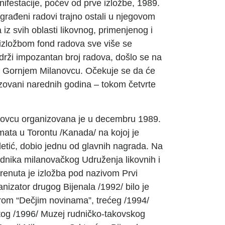
nifestacije, počev od prve izložbe, 1989.
nagrađeni radovi trajno ostali u njegovom
 iz svih oblasti likovnog, primenjenog i
izložbom fond radova sve više se
adrži impozantan broj radova, došlo se na
 u Gornjem Milanovcu. Očekuje se da će
alizovani narednih godina – tokom četvrte
anovcu organizovana je u decembru 1989.
mata u Torontu /Kanada/ na kojoj je
iletić, dobio jednu od glavnih nagrada. Na
dsednika milanovačkog Udruženja likovnih i
enuta je izložba pod nazivom Prvi
nizator drugog Bijenala /1992/ bilo je
om “Dečjim novinama”, trećeg /1994/
rtog /1996/ Muzej rudničko-takovskog