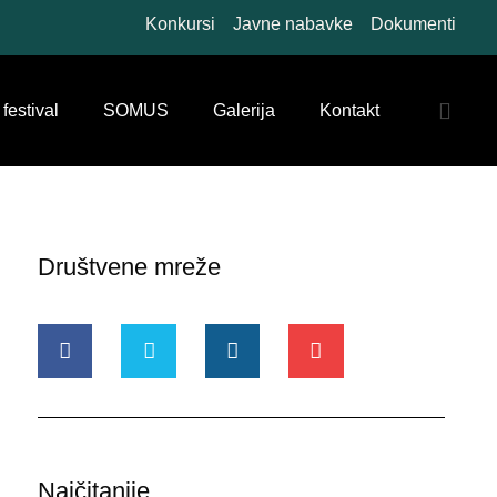
Konkursi
Javne nabavke
Dokumenti
 festival
SOMUS
Galerija
Kontakt
Društvene mreže
Najčitanije