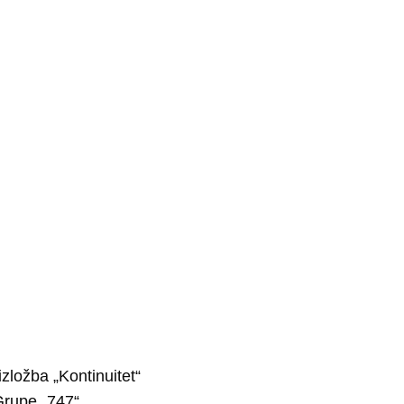
zložba „Kontinuitet“
Grupe „747“