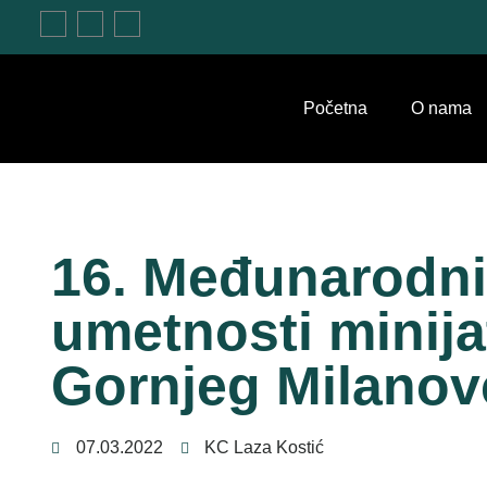
Početna
O nama
16. Međunarodni
umetnosti minija
Gornjeg Milanov
07.03.2022
KC Laza Kostić