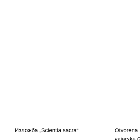
Изложба „Scientia sacra“
Otvorena i
vajarske 