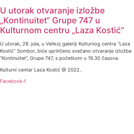
U utorak otvaranje izložbe
„Kontinuitet“ Grupe 747 u
Kulturnom centru „Laza Kostić“
U utorak, 28. jula, u Velikoj galeriji Kulturnog centra “Laza
Kostić” Sombor, biće upriličeno svečano otvaranje izložbe
“Kontinuitet”, Grupe 747, s početkom u 19.30 časova.
Kulturni centar Laza Kostić @ 2022..
Facebook-f