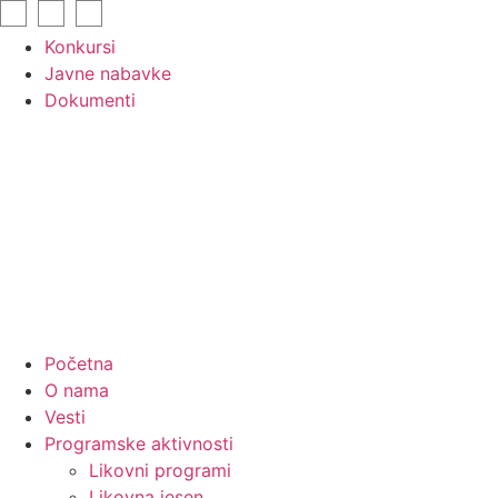
Skip
to
Konkursi
content
Javne nabavke
Dokumenti
Početna
O nama
Vesti
Programske aktivnosti
Likovni programi
Likovna jesen