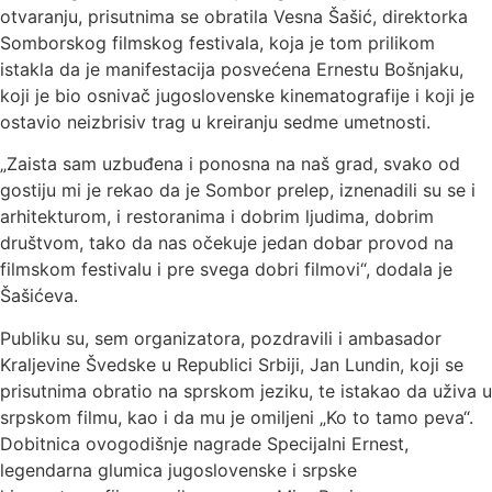
otvaranju, prisutnima se obratila Vesna Šašić, direktorka
Somborskog filmskog festivala, koja je tom prilikom
istakla da je manifestacija posvećena Ernestu Bošnjaku,
koji je bio osnivač jugoslovenske kinematografije i koji je
ostavio neizbrisiv trag u kreiranju sedme umetnosti.
„Zaista sam uzbuđena i ponosna na naš grad, svako od
gostiju mi je rekao da je Sombor prelep, iznenadili su se i
arhitekturom, i restoranima i dobrim ljudima, dobrim
društvom, tako da nas očekuje jedan dobar provod na
filmskom festivalu i pre svega dobri filmovi“, dodala je
Šašićeva.
Publiku su, sem organizatora, pozdravili i ambasador
Kraljevine Švedske u Republici Srbiji, Jan Lundin, koji se
prisutnima obratio na sprskom jeziku, te istakao da uživa u
srpskom filmu, kao i da mu je omiljeni „Ko to tamo peva“.
Dobitnica ovogodišnje nagrade Specijalni Ernest,
legendarna glumica jugoslovenske i srpske