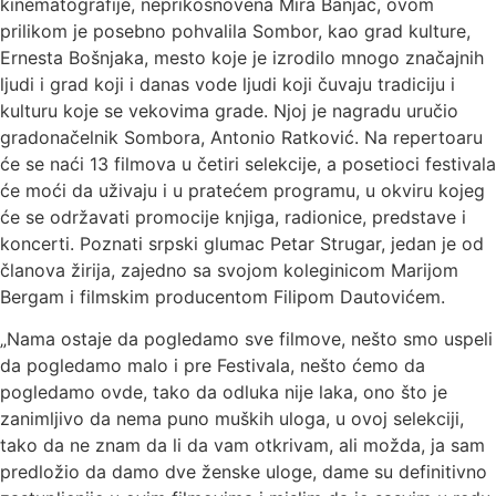
kinematografije, neprikosnovena Mira Banjac, ovom
prilikom je posebno pohvalila Sombor, kao grad kulture,
Ernesta Bošnjaka, mesto koje je izrodilo mnogo značajnih
ljudi i grad koji i danas vode ljudi koji čuvaju tradiciju i
kulturu koje se vekovima grade. Njoj je nagradu uručio
gradonačelnik Sombora, Antonio Ratković. Na repertoaru
će se naći 13 filmova u četiri selekcije, a posetioci festivala
će moći da uživaju i u pratećem programu, u okviru kojeg
će se održavati promocije knjiga, radionice, predstave i
koncerti. Poznati srpski glumac Petar Strugar, jedan je od
članova žirija, zajedno sa svojom koleginicom Marijom
Bergam i filmskim producentom Filipom Dautovićem.
„Nama ostaje da pogledamo sve filmove, nešto smo uspeli
da pogledamo malo i pre Festivala, nešto ćemo da
pogledamo ovde, tako da odluka nije laka, ono što je
zanimljivo da nema puno muških uloga, u ovoj selekciji,
tako da ne znam da li da vam otkrivam, ali možda, ja sam
predložio da damo dve ženske uloge, dame su definitivno