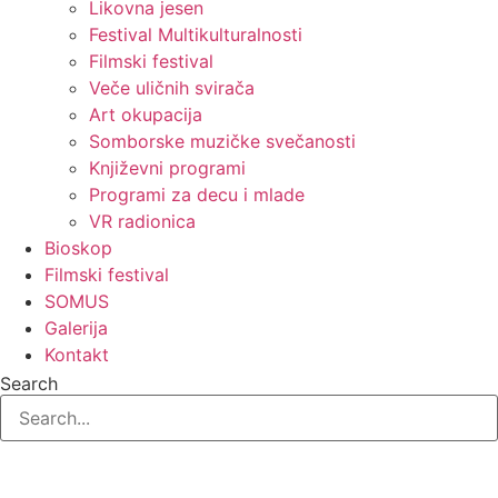
Likovna jesen
Festival Multikulturalnosti
Filmski festival
Veče uličnih svirača
Art okupacija
Somborske muzičke svečanosti
Književni programi
Programi za decu i mlade
VR radionica
Bioskop
Filmski festival
SOMUS
Galerija
Kontakt
Search