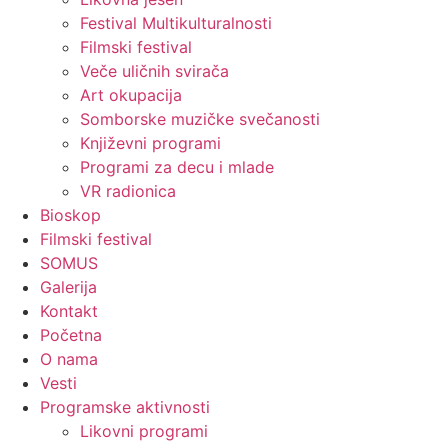
Festival Multikulturalnosti
Filmski festival
Veče uličnih svirača
Art okupacija
Somborske muzičke svečanosti
Književni programi
Programi za decu i mlade
VR radionica
Bioskop
Filmski festival
SOMUS
Galerija
Kontakt
Početna
O nama
Vesti
Programske aktivnosti
Likovni programi