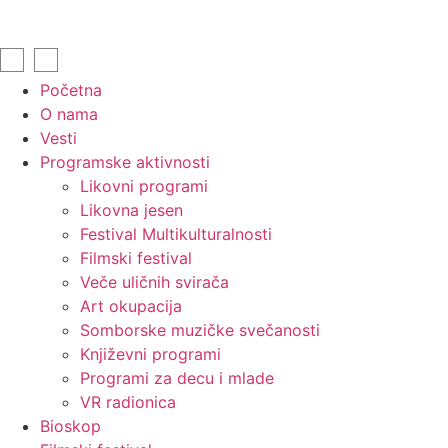
Početna
O nama
Vesti
Programske aktivnosti
Likovni programi
Likovna jesen
Festival Multikulturalnosti
Filmski festival
Veče uličnih svirača
Art okupacija
Somborske muzičke svečanosti
Književni programi
Programi za decu i mlade
VR radionica
Bioskop