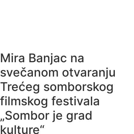
Mira Banjac na
svečanom otvaranju
Trećeg somborskog
filmskog festivala
„Sombor je grad
kulture“