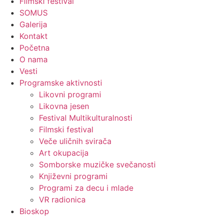
Filmski festival
SOMUS
Galerija
Kontakt
Početna
O nama
Vesti
Programske aktivnosti
Likovni programi
Likovna jesen
Festival Multikulturalnosti
Filmski festival
Veče uličnih svirača
Art okupacija
Somborske muzičke svečanosti
Književni programi
Programi za decu i mlade
VR radionica
Bioskop