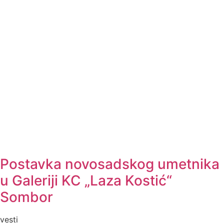
Postavka novosadskog umetnika
u Galeriji KC „Laza Kostić“
Sombor
vesti