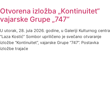
Otvorena izložba „Kontinuitet“
vajarske Grupe „747“
U utorak, 28. jula 2026. godine, u Galeriji Kulturnog centra
“Laza Kostić” Sombor upriličeno je svečano otvaranje
izložbe “Kontinuitet”, vajarske Grupe “747”. Postavka
izložbe trajaće