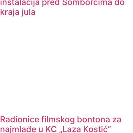
instalacija pred Somborcima do
kraja jula
Radionice filmskog bontona za
najmlađe u KC „Laza Kostić“