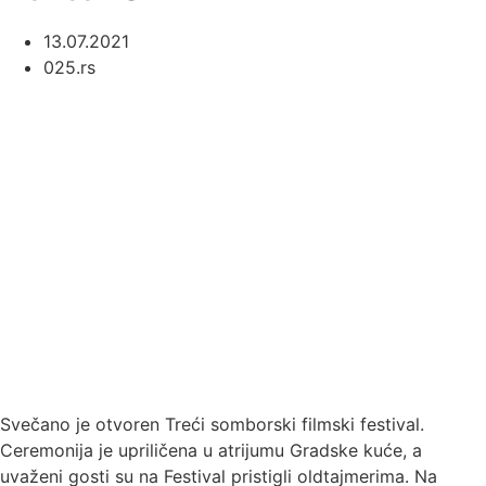
13.07.2021
025.rs
Svečano je otvoren Treći somborski filmski festival.
Ceremonija je upriličena u atrijumu Gradske kuće, a
uvaženi gosti su na Festival pristigli oldtajmerima. Na