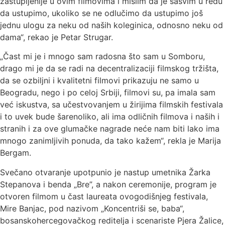
zastupljenije u ovim filmovima i mislim da je sasvim u redu
da ustupimo, ukoliko se ne odlučimo da ustupimo još
jednu ulogu za neku od naših koleginica, odnosno neku od
dama“, rekao je Petar Strugar.
„Čast mi je i mnogo sam radosna što sam u Somboru,
drago mi je da se radi na decentralizaciji filmskog tržišta,
da se ozbiljni i kvalitetni filmovi prikazuju ne samo u
Beogradu, nego i po celoj Srbiji, filmovi su, pa imala sam
već iskustva, sa učestvovanjem u žirijima filmskih festivala
i to uvek bude šarenoliko, ali ima odličnih filmova i naših i
stranih i za ove glumačke nagrade neće nam biti lako ima
mnogo zanimljivih ponuda, da tako kažem“, rekla je Marija
Bergam.
Svečano otvaranje upotpunio je nastup umetnika Žarka
Stepanova i benda „Bre”, a nakon ceremonije, program je
otvoren filmom u čast laureata ovogodišnjeg festivala,
Mire Banjac, pod nazivom „Koncentriši se, baba“,
bosanskohercegovačkog reditelja i scenariste Pjera Žalice,