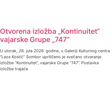
Otvorena izložba „Kontinuitet“
vajarske Grupe „747“
U utorak, 28. jula 2026. godine, u Galeriji Kulturnog centra
“Laza Kostić” Sombor upriličeno je svečano otvaranje
izložbe “Kontinuitet”, vajarske Grupe “747”. Postavka
izložbe trajaće