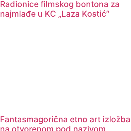
Radionice filmskog bontona za
najmlađe u KC „Laza Kostić“
Fantasmagorična etno art izložba
na otvorenom pod nazivom