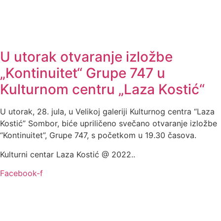
U utorak otvaranje izložbe
„Kontinuitet“ Grupe 747 u
Kulturnom centru „Laza Kostić“
U utorak, 28. jula, u Velikoj galeriji Kulturnog centra “Laza
Kostić” Sombor, biće upriličeno svečano otvaranje izložbe
“Kontinuitet”, Grupe 747, s početkom u 19.30 časova.
Kulturni centar Laza Kostić @ 2022..
Facebook-f