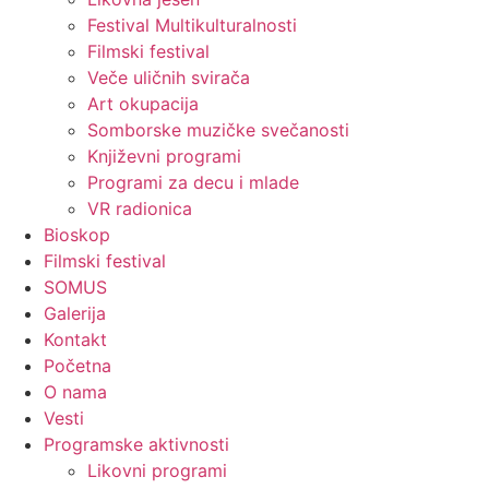
Festival Multikulturalnosti
Filmski festival
Veče uličnih svirača
Art okupacija
Somborske muzičke svečanosti
Književni programi
Programi za decu i mlade
VR radionica
Bioskop
Filmski festival
SOMUS
Galerija
Kontakt
Početna
O nama
Vesti
Programske aktivnosti
Likovni programi