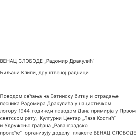
ВЕНАЦ СЛОБОДЕ „Радомир Дракулић“
Биљани Клипи, друштвеној радници
Поводом сећања на Батинску битку и страдање
песника Радомира Дракулића у нацистичком
логору 1944. године,и поводом Дана примирја у Првом
светском рату, Културни Центар „Лаза Костић“
и Удружење грађана „Раванградско
пролеће“ организују доделу плакете ВЕНАЦ СЛОБОДЕ