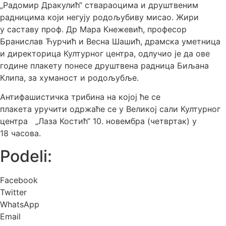
„Радомир Дракулић“ ствараоцима и друштвеним
радницима који негују родољубиву мисао. Жири
у саставу проф. Др Мара Кнежевић, професор
Бранислав Ћурчић и Весна Шашић, драмска уметница
и директорица Културног центра, одлучио је да ове
године плакету понесе друштвена радница Биљана
Клипа, за хуманост и родољубље.
Антифашистичка трибина на којој ће се
плакета уручити одржаће се у Великој сали Културног
центра „Лаза Костић“ 10. новембра (четвртак) у
18 часова.
Podeli:
Facebook
Twitter
WhatsApp
Email