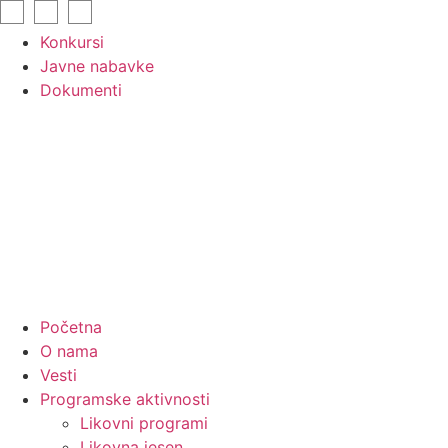
Skip
to
Konkursi
content
Javne nabavke
Dokumenti
Početna
O nama
Vesti
Programske aktivnosti
Likovni programi
Likovna jesen