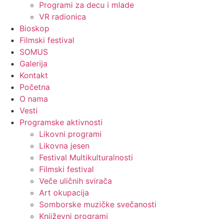
Programi za decu i mlade
VR radionica
Bioskop
Filmski festival
SOMUS
Galerija
Kontakt
Početna
O nama
Vesti
Programske aktivnosti
Likovni programi
Likovna jesen
Festival Multikulturalnosti
Filmski festival
Veče uličnih svirača
Art okupacija
Somborske muzičke svečanosti
Književni programi