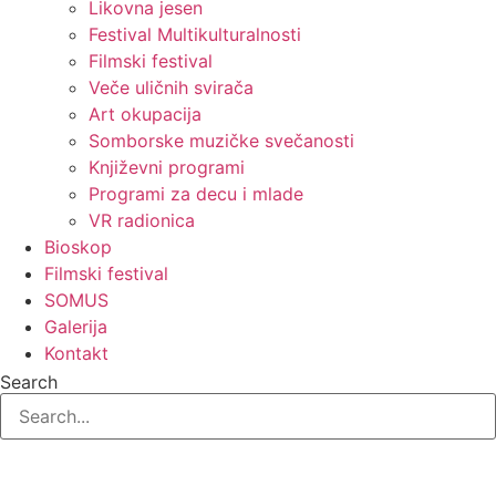
Likovna jesen
Festival Multikulturalnosti
Filmski festival
Veče uličnih svirača
Art okupacija
Somborske muzičke svečanosti
Književni programi
Programi za decu i mlade
VR radionica
Bioskop
Filmski festival
SOMUS
Galerija
Kontakt
Search