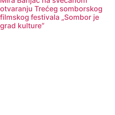
Mira Banjac na svečanom
otvaranju Trećeg somborskog
filmskog festivala „Sombor je
grad kulture“