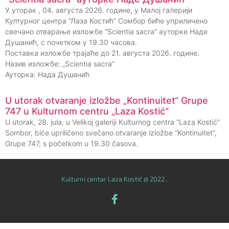
У уторак , 04. августа 2026. године, у Малој галерији
Културног центра “Лаза Костић” Сомбор биће уприличено
свечано отварање изложбе “Scientia sacra” ауторке Наде
Душанић, с почетком у 19.30 часова.
Поставка изложбе трајаће до 21. августа 2026. године.
Назив изложбе: „Scientia sacra”
Ауторка: Нада Душанић
U utorak otvaranje izložbe „Kontinuitet“ Grupe
747 u Kulturnom centru „Laza Kostić“
U utorak, 28. jula, u Velikoj galeriji Kulturnog centra “Laza Kostić”
Sombor, biće upriličeno svečano otvaranje izložbe “Kontinuitet”,
Grupe 747, s početkom u 19.30 časova.
Kulturni centar Laza Kostić @ 2022..