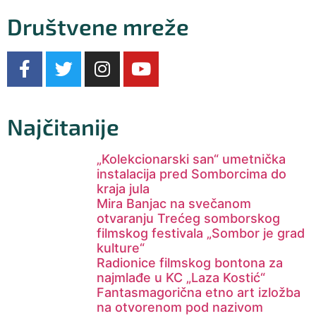
Društvene mreže
Najčitanije
„Kolekcionarski san“ umetnička
instalacija pred Somborcima do
kraja jula
Mira Banjac na svečanom
otvaranju Trećeg somborskog
filmskog festivala „Sombor je grad
kulture“
Radionice filmskog bontona za
najmlađe u KC „Laza Kostić“
Fantasmagorična etno art izložba
na otvorenom pod nazivom