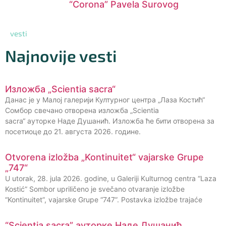
“Corona” Pavela Surovog
vesti
Najnovije vesti
Изложба „Scientia sacra“
Данас је у Малој галерији Културног центра „Лаза Костић“
Сомбор свечано отворена изложба „Scientia
sacra“ ауторке Наде Душанић. Изложба ће бити отворена за
посетиоце до 21. августа 2026. године.
Otvorena izložba „Kontinuitet“ vajarske Grupe
„747“
U utorak, 28. jula 2026. godine, u Galeriji Kulturnog centra “Laza
Kostić” Sombor upriličeno je svečano otvaranje izložbe
“Kontinuitet”, vajarske Grupe “747”. Postavka izložbe trajaće
“Scientia sacra” ауторке Наде Душанић