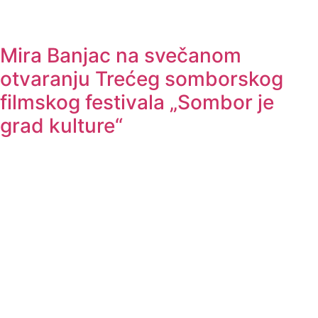
Mira Banjac na svečanom
otvaranju Trećeg somborskog
filmskog festivala „Sombor je
grad kulture“