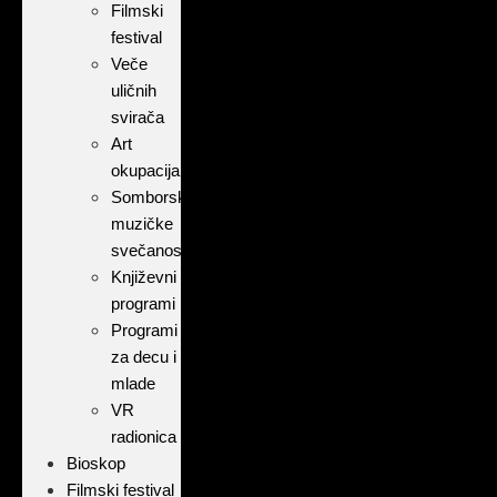
Filmski
festival
Veče
uličnih
svirača
Art
okupacija
Somborske
muzičke
svečanosti
Književni
programi
Programi
za decu i
mlade
VR
radionica
Bioskop
Filmski festival