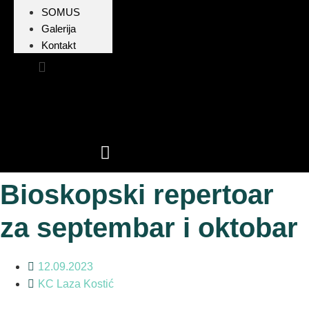
SOMUS
Galerija
Kontakt
Bioskopski repertoar
za septembar i oktobar
12.09.2023
KC Laza Kostić