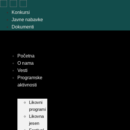
Skip
to
Konkursi
content
Javne nabavke
Dokumenti
Početna
O nama
Vesti
Programske
aktivnosti
Likovni
programi
Likovna
jesen