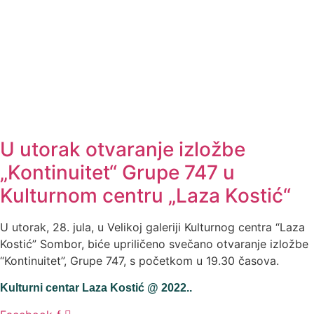
U utorak otvaranje izložbe
„Kontinuitet“ Grupe 747 u
Kulturnom centru „Laza Kostić“
U utorak, 28. jula, u Velikoj galeriji Kulturnog centra “Laza
Kostić” Sombor, biće upriličeno svečano otvaranje izložbe
“Kontinuitet”, Grupe 747, s početkom u 19.30 časova.
Kulturni centar Laza Kostić @ 2022..