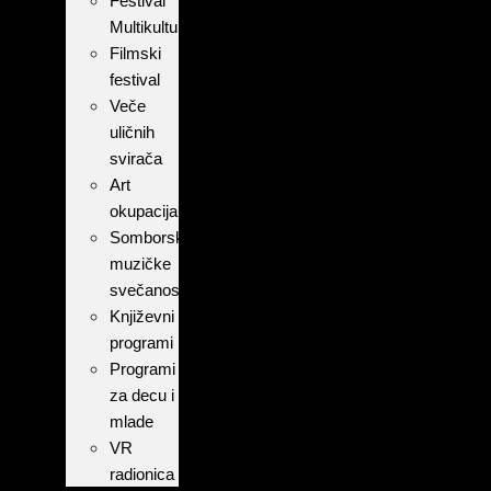
Festival
Multikulturalnosti
Filmski
festival
Veče
uličnih
svirača
Art
okupacija
Somborske
muzičke
svečanosti
Književni
programi
Programi
za decu i
mlade
VR
radionica