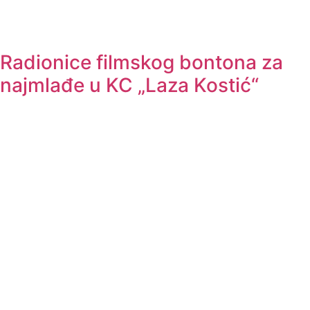
Radionice filmskog bontona za
najmlađe u KC „Laza Kostić“