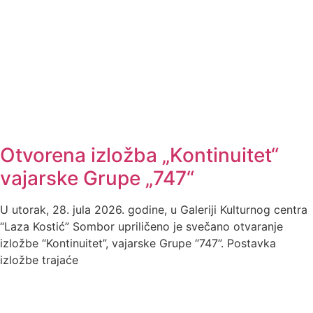
Otvorena izložba „Kontinuitet“
vajarske Grupe „747“
U utorak, 28. jula 2026. godine, u Galeriji Kulturnog centra
“Laza Kostić” Sombor upriličeno je svečano otvaranje
izložbe “Kontinuitet”, vajarske Grupe “747”. Postavka
izložbe trajaće