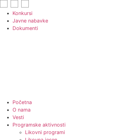
Skip
to
Konkursi
content
Javne nabavke
Dokumenti
Početna
O nama
Vesti
Programske aktivnosti
Likovni programi
Likovna jesen