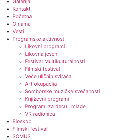
Galerija
Kontakt
Početna
O nama
Vesti
Programske aktivnosti
Likovni programi
Likovna jesen
Festival Multikulturalnosti
Filmski festival
Veče uličnih svirača
Art okupacija
Somborske muzičke svečanosti
Književni programi
Programi za decu i mlade
VR radionica
Bioskop
Filmski festival
SOMUS