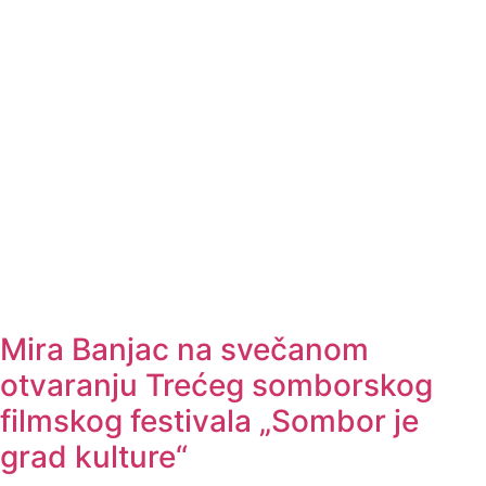
Mira Banjac na svečanom
otvaranju Trećeg somborskog
filmskog festivala „Sombor je
grad kulture“