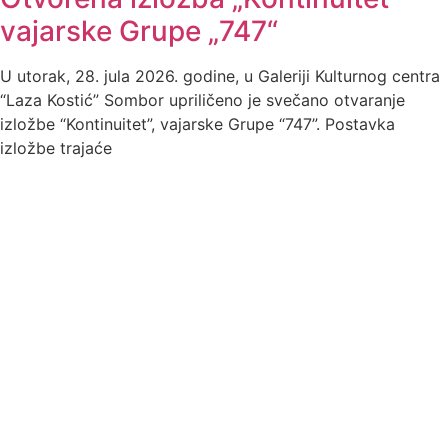
vajarske Grupe „747“
U utorak, 28. jula 2026. godine, u Galeriji Kulturnog centra
“Laza Kostić” Sombor upriličeno je svečano otvaranje
izložbe “Kontinuitet”, vajarske Grupe “747”. Postavka
izložbe trajaće