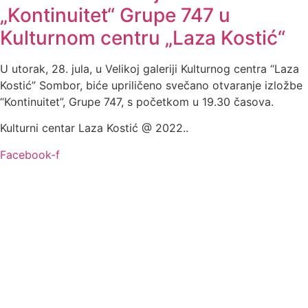
„Kontinuitet“ Grupe 747 u
Kulturnom centru „Laza Kostić“
U utorak, 28. jula, u Velikoj galeriji Kulturnog centra “Laza
Kostić” Sombor, biće upriličeno svečano otvaranje izložbe
“Kontinuitet”, Grupe 747, s početkom u 19.30 časova.
Kulturni centar Laza Kostić @ 2022..
Facebook-f