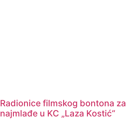
Radionice filmskog bontona za
najmlađe u KC „Laza Kostić“