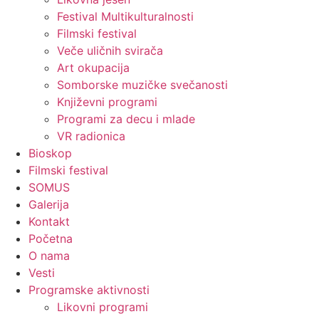
Festival Multikulturalnosti
Filmski festival
Veče uličnih svirača
Art okupacija
Somborske muzičke svečanosti
Književni programi
Programi za decu i mlade
VR radionica
Bioskop
Filmski festival
SOMUS
Galerija
Kontakt
Početna
O nama
Vesti
Programske aktivnosti
Likovni programi