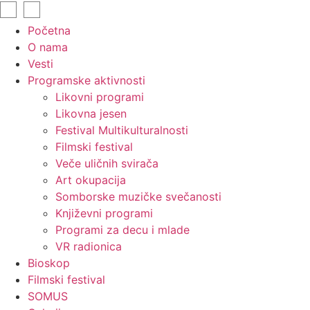
Početna
O nama
Vesti
Programske aktivnosti
Likovni programi
Likovna jesen
Festival Multikulturalnosti
Filmski festival
Veče uličnih svirača
Art okupacija
Somborske muzičke svečanosti
Književni programi
Programi za decu i mlade
VR radionica
Bioskop
Filmski festival
SOMUS