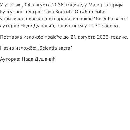
У уторак , 04. августа 2026. године, у Малој галерији
Културног центра “Лаза Костић” Сомбор биће
уприличено свечано отварање изложбе “Scientia sacra”
ауторке Наде Душанић, с почетком у 19.30 часова.
Поставка изложбе трајаће до 21. августа 2026. године.
Назив изложбе: „Scientia sacra”
Ауторка: Нада Душанић