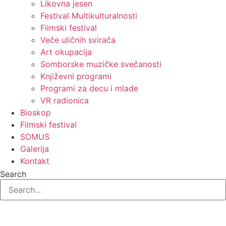
Likovna jesen
Festival Multikulturalnosti
Filmski festival
Veče uličnih svirača
Art okupacija
Somborske muzičke svečanosti
Književni programi
Programi za decu i mlade
VR radionica
Bioskop
Filmski festival
SOMUS
Galerija
Kontakt
Search