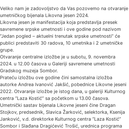
Veliko nam je zadovoljstvo da Vas pozovemo na otvaranje
umetničkog bijenala Likovna jesen 2024.
Likovna jesen je manifestacija koja predstavlja presek
savremene srpske umetnosti i ove godine pod nazivom
”Jedan pogled – aktuelni trenutak srpske umetnosti” će
publici predstaviti 30 radova, 10 umetnika i 2 umetničke
grupe.
Otvaranje centralne izložbe je u subotu, 9. novembra
2024. u 12.00 časova u Galeriji savremene umetnosti
Gradskog muzeja Sombor.
Prateću izložbu ove godine čini samostalna izložba
autorke Andrea Ivanović Jakšić, pobednice Likovne jeseni
2022. Otvaranje izložbe je istog dana, u galeriji Kulturnog
centra ”Laza Kostić” sa početkom u 13.00 časova.
Umetnički sastav bijenala Likovne jeseni čine Dragan
Stojkov, predsednik, Slavica Žarković, selektorka, Ksenija
Janković, v.d. direktorke Kulturnog centra ”Laza Kostić”
Sombor i Slađana Dragićević Trošić, urednica programa