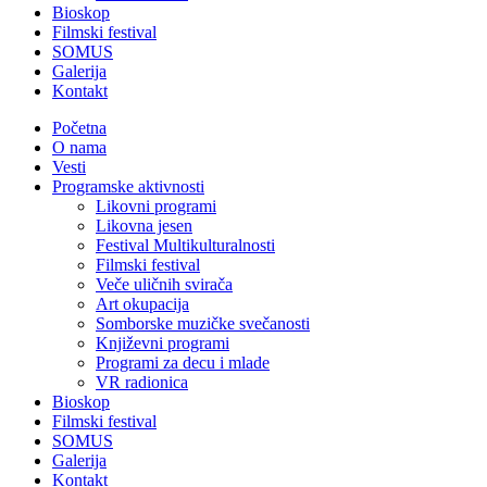
Bioskop
Filmski festival
SOMUS
Galerija
Kontakt
Početna
O nama
Vesti
Programske aktivnosti
Likovni programi
Likovna jesen
Festival Multikulturalnosti
Filmski festival
Veče uličnih svirača
Art okupacija
Somborske muzičke svečanosti
Književni programi
Programi za decu i mlade
VR radionica
Bioskop
Filmski festival
SOMUS
Galerija
Kontakt