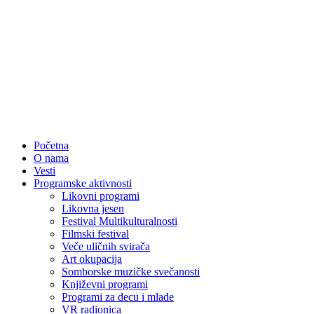
Početna
O nama
Vesti
Programske aktivnosti
Likovni programi
Likovna jesen
Festival Multikulturalnosti
Filmski festival
Veče uličnih svirača
Art okupacija
Somborske muzičke svečanosti
Književni programi
Programi za decu i mlade
VR radionica