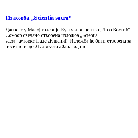
Изложба „Scientia sacra“
Данас је у Малој галерији Културног центра „Лаза Костић“
Сомбор свечано отворена изложба „Scientia
sacra“ ауторке Наде Душанић. Изложба ће бити отворена за
посетиоце до 21. августа 2026. године.