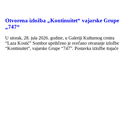
Otvorena izložba „Kontinuitet“ vajarske Grupe
„747“
U utorak, 28. jula 2026. godine, u Galeriji Kulturnog centra
“Laza Kostić” Sombor upriličeno je svečano otvaranje izložbe
“Kontinuitet”, vajarske Grupe “747”. Postavka izložbe trajaće