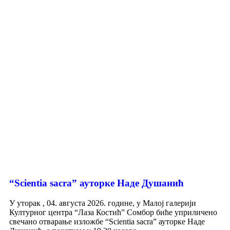
“Scientia sacra” ауторке Наде Душанић
У уторак , 04. августа 2026. године, у Малој галерији
Културног центра “Лаза Костић” Сомбор биће уприличено
свечано отварање изложбе “Scientia sacra” ауторке Наде