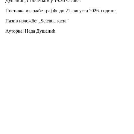
Душанић, с почетком у 19.30 часова.
Поставка изложбе трајаће до 21. августа 2026. године.
Назив изложбе: „Scientia sacra”
Ауторка: Нада Душанић