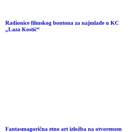
Radionice filmskog bontona za najmlađe u KC
„Laza Kostić“
Fantasmagorična etno art izložba na otvorenom