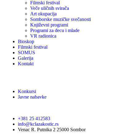
Filmski festival
Veče uličnih svirača
Art okupacija
Somborske muzičke svečanosti
Književni programi
Programi za decu i mlade
VR radionica
Bioskop
Filmski festival
SOMUS
Galerija
Kontakt
Konkursi
Javne nabavke
+381 25 412583
info@kclazakostic.rs
Venac R. Putnika 2 25000 Sombor