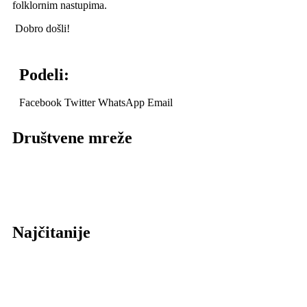
folklornim nastupima.
Dobro došli!
Podeli:
Facebook
Twitter
WhatsApp
Email
Društvene mreže
Najčitanije