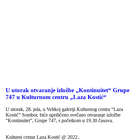
U utorak otvaranje izložbe „Kontinuitet“ Grupe
747 u Kulturnom centru „Laza Kostić“
U utorak, 28. jula, u Velikoj galeriji Kulturnog centra “Laza
Kostić” Sombor, biće upriličeno svečano otvaranje izložbe
“Kontinuitet”, Grupe 747, s početkom u 19.30 časova.
Kulturni centar Laza Kostić @ 2022..