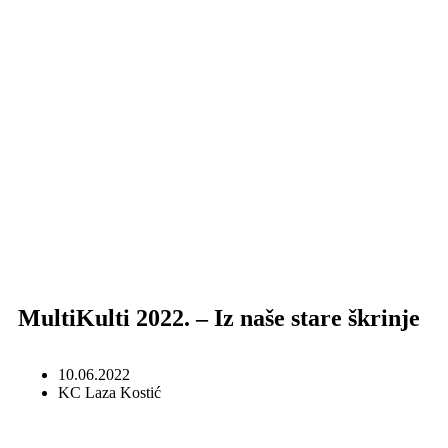
MultiKulti 2022. – Iz naše stare škrinje
10.06.2022
KC Laza Kostić