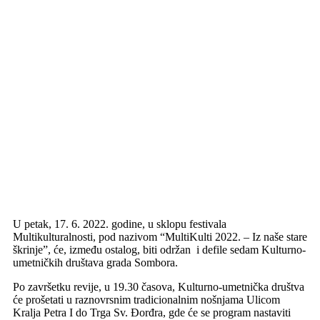
U petak, 17. 6. 2022. godine, u sklopu festivala
Multikulturalnosti, pod nazivom “MultiKulti 2022. – Iz naše stare
škrinje”, će, između ostalog, biti održan i defile sedam Kulturno-
umetničkih društava grada Sombora.
Po završetku revije, u 19.30 časova, Kulturno-umetnička društva
će prošetati u raznovrsnim tradicionalnim nošnjama Ulicom
Kralja Petra I do Trga Sv. Đorđra, gde će se program nastaviti