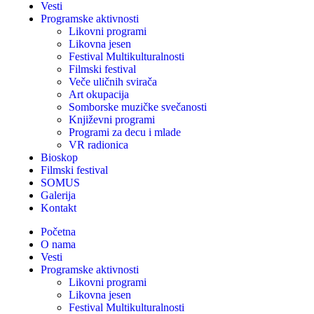
Vesti
Programske aktivnosti
Likovni programi
Likovna jesen
Festival Multikulturalnosti
Filmski festival
Veče uličnih svirača
Art okupacija
Somborske muzičke svečanosti
Književni programi
Programi za decu i mlade
VR radionica
Bioskop
Filmski festival
SOMUS
Galerija
Kontakt
Početna
O nama
Vesti
Programske aktivnosti
Likovni programi
Likovna jesen
Festival Multikulturalnosti