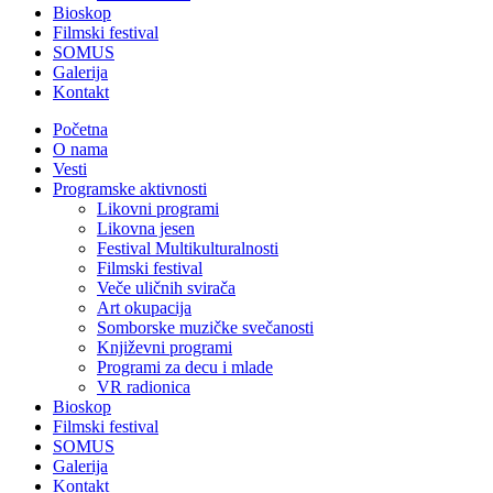
Bioskop
Filmski festival
SOMUS
Galerija
Kontakt
Početna
O nama
Vesti
Programske aktivnosti
Likovni programi
Likovna jesen
Festival Multikulturalnosti
Filmski festival
Veče uličnih svirača
Art okupacija
Somborske muzičke svečanosti
Književni programi
Programi za decu i mlade
VR radionica
Bioskop
Filmski festival
SOMUS
Galerija
Kontakt