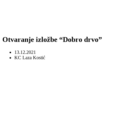
Otvaranje izložbe “Dobro drvo”
13.12.2021
KC Laza Kostić