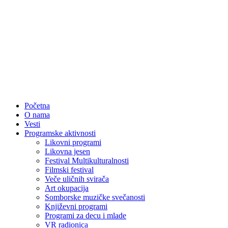
Početna
O nama
Vesti
Programske aktivnosti
Likovni programi
Likovna jesen
Festival Multikulturalnosti
Filmski festival
Veče uličnih svirača
Art okupacija
Somborske muzičke svečanosti
Književni programi
Programi za decu i mlade
VR radionica