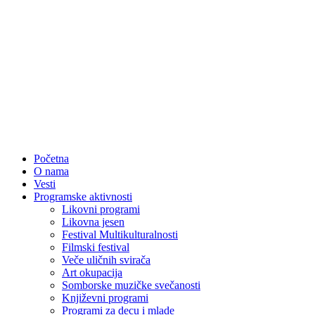
Početna
O nama
Vesti
Programske aktivnosti
Likovni programi
Likovna jesen
Festival Multikulturalnosti
Filmski festival
Veče uličnih svirača
Art okupacija
Somborske muzičke svečanosti
Književni programi
Programi za decu i mlade