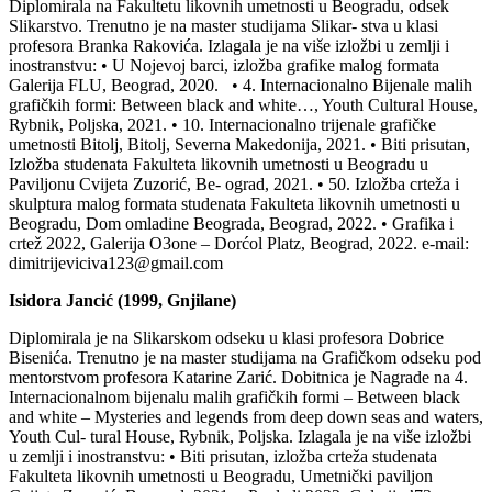
Diplomirala na Fakultetu likovnih umetnosti u Beogradu, odsek
Slikarstvo. Trenutno je na master studijama Slikar- stva u klasi
profesora Branka Rakovića. Izlagala je na više izložbi u zemlji i
inostranstvu: • U Nojevoj barci, izložba grafike malog formata
Galerija FLU, Beograd, 2020. • 4. Internacionalno Bijenale malih
grafičkih formi: Between black and white…, Youth Cultural House,
Rybnik, Poljska, 2021. • 10. Internacionalno trijenale grafičke
umetnosti Bitolj, Bitolj, Severna Makedonija, 2021. • Biti prisutan,
Izložba studenata Fakulteta likovnih umetnosti u Beogradu u
Paviljonu Cvijeta Zuzorić, Be- ograd, 2021. • 50. Izložba crteža i
skulptura malog formata studenata Fakulteta likovnih umetnosti u
Beogradu, Dom omladine Beograda, Beograd, 2022. • Grafika i
crtež 2022, Galerija O3one – Dorćol Platz, Beograd, 2022. e-mail:
dimitrijeviciva123@gmail.com
Isidora Jancić (1999, Gnjilane)
Diplomirala je na Slikarskom odseku u klasi profesora Dobrice
Bisenića. Trenutno je na master studijama na Grafičkom odseku pod
mentorstvom profesora Katarine Zarić. Dobitnica je Nagrade na 4.
Internacionalnom bijenalu malih grafičkih formi – Between black
and white – Mysteries and legends from deep down seas and waters,
Youth Cul- tural House, Rybnik, Poljska. Izlagala je na više izložbi
u zemlji i inostranstvu: • Biti prisutan, izložba crteža studenata
Fakulteta likovnih umetnosti u Beogradu, Umetnički paviljon