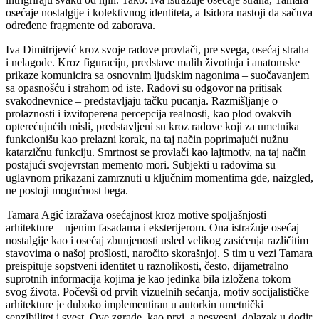
osećaje nostalgije i kolektivnog identiteta, a Isidora nastoji da sačuva
određene fragmente od zaborava.
Iva Dimitrijević kroz svoje radove provlači, pre svega, osećaj straha
i nelagode. Kroz figuraciju, predstave malih životinja i anatomske
prikaze komunicira sa osnovnim ljudskim nagonima – suočavanjem
sa opasnošću i strahom od iste. Radovi su odgovor na pritisak
svakodnevnice – predstavljaju tačku pucanja. Razmišljanje o
prolaznosti i izvitoperena percepcija realnosti, kao plod ovakvih
opterećujućih misli, predstavljeni su kroz radove koji za umetnika
funkcionišu kao prelazni korak, na taj način poprimajući nužnu
katarzičnu funkciju. Smrtnost se provlači kao lajtmotiv, na taj način
postajući svojevrstan memento mori. Subjekti u radovima su
uglavnom prikazani zamrznuti u ključnim momentima gde, naizgled,
ne postoji mogućnost bega.
Tamara Agić izražava osećajnost kroz motive spoljašnjosti
arhitekture – njenim fasadama i eksterijerom. Ona istražuje osećaj
nostalgije kao i osećaj zbunjenosti usled velikog zasićenja različitim
stavovima o našoj prošlosti, naročito skorašnjoj. S tim u vezi Tamara
preispituje sopstveni identitet u raznolikosti, često, dijametralno
suprotnih informacija kojima je kao jedinka bila izložena tokom
svog života. Počevši od prvih vizuelnih sećanja, motiv socijalističke
arhitekture je duboko implementiran u autorkin umetnički
senzibilitet i svest. Ove zgrade, kao prvi, a nesvesni, dolazak u dodir