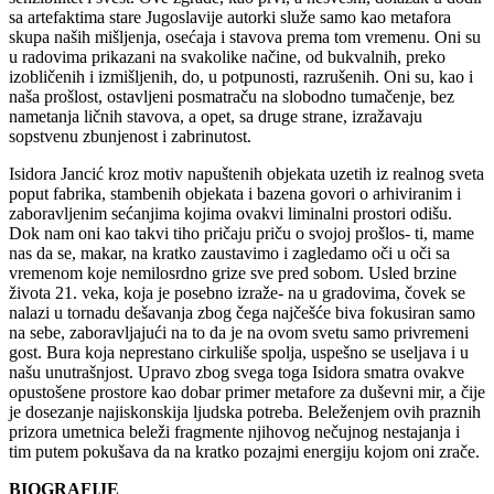
sa artefaktima stare Jugoslavije autorki služe samo kao metafora
skupa naših mišljenja, osećaja i stavova prema tom vremenu. Oni su
u radovima prikazani na svakolike načine, od bukvalnih, preko
izobličenih i izmišljenih, do, u potpunosti, razrušenih. Oni su, kao i
naša prošlost, ostavljeni posmatraču na slobodno tumačenje, bez
nametanja ličnih stavova, a opet, sa druge strane, izražavaju
sopstvenu zbunjenost i zabrinutost.
Isidora Jancić kroz motiv napuštenih objekata uzetih iz realnog sveta
poput fabrika, stambenih objekata i bazena govori o arhiviranim i
zaboravljenim sećanjima kojima ovakvi liminalni prostori odišu.
Dok nam oni kao takvi tiho pričaju priču o svojoj prošlos- ti, mame
nas da se, makar, na kratko zaustavimo i zagledamo oči u oči sa
vremenom koje nemilosrdno grize sve pred sobom. Usled brzine
života 21. veka, koja je posebno izraže- na u gradovima, čovek se
nalazi u tornadu dešavanja zbog čega najčešće biva fokusiran samo
na sebe, zaboravljajući na to da je na ovom svetu samo privremeni
gost. Bura koja neprestano cirkuliše spolja, uspešno se useljava i u
našu unutrašnjost. Upravo zbog svega toga Isidora smatra ovakve
opustošene prostore kao dobar primer metafore za duševni mir, a čije
je dosezanje najiskonskija ljudska potreba. Beleženjem ovih praznih
prizora umetnica beleži fragmente njihovog nečujnog nestajanja i
tim putem pokušava da na kratko pozajmi energiju kojom oni zrače.
BIOGRAFIJE