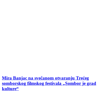
Mira Banjac na svečanom otvaranju Trećeg
somborskog filmskog festivala „Sombor je grad
kulture“