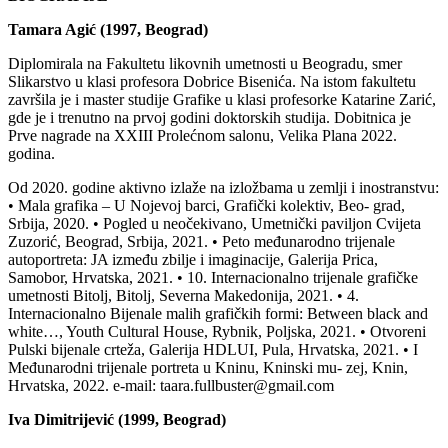
Tamara Agić (1997, Beograd)
Diplomirala na Fakultetu likovnih umetnosti u Beogradu, smer
Slikarstvo u klasi profesora Dobrice Bisenića. Na istom fakultetu
završila je i master studije Grafike u klasi profesorke Katarine Zarić,
gde je i trenutno na prvoj godini doktorskih studija. Dobitnica je
Prve nagrade na XXIII Prolećnom salonu, Velika Plana 2022.
godina.
Od 2020. godine aktivno izlaže na izložbama u zemlji i inostranstvu:
• Mala grafika – U Nojevoj barci, Grafički kolektiv, Beo- grad,
Srbija, 2020. • Pogled u neočekivano, Umetnički paviljon Cvijeta
Zuzorić, Beograd, Srbija, 2021. • Peto međunarodno trijenale
autoportreta: JA između zbilje i imaginacije, Galerija Prica,
Samobor, Hrvatska, 2021. • 10. Internacionalno trijenale grafičke
umetnosti Bitolj, Bitolj, Severna Makedonija, 2021. • 4.
Internacionalno Bijenale malih grafičkih formi: Between black and
white…, Youth Cultural House, Rybnik, Poljska, 2021. • Otvoreni
Pulski bijenale crteža, Galerija HDLUI, Pula, Hrvatska, 2021. • I
Međunarodni trijenale portreta u Kninu, Kninski mu- zej, Knin,
Hrvatska, 2022. e-mail: taara.fullbuster@gmail.com
Iva Dimitrijević (1999, Beograd)