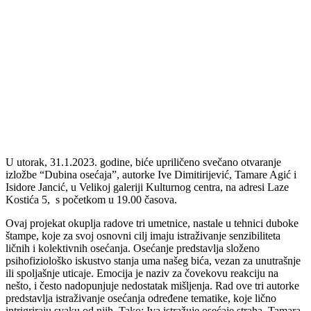
U utorak, 31.1.2023. godine, biće upriličeno svečano otvaranje
izložbe “Dubina osećaja”, autorke Ive Dimitirijević, Tamare Agić i
Isidore Jancić, u Velikoj galeriji Kulturnog centra, na adresi Laze
Kostića 5, s početkom u 19.00 časova.
Ovaj projekat okuplja radove tri umetnice, nastale u tehnici duboke
štampe, koje za svoj osnovni cilj imaju istraživanje senzibiliteta
ličnih i kolektivnih osećanja. Osećanje predstavlja složeno
psihofiziološko iskustvo stanja uma našeg bića, vezan za unutrašnje
ili spoljašnje uticaje. Emocija je naziv za čovekovu reakciju na
nešto, i često nadopunjuje nedostatak mišljenja. Rad ove tri autorke
predstavlja istraživanje osećanja određene tematike, koje lično
intrigriraju svaku od njih. Tako: Iva istražuje osećaje straha, Tamara