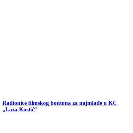
Radionice filmskog bontona za najmlađe u KC
„Laza Kostić“