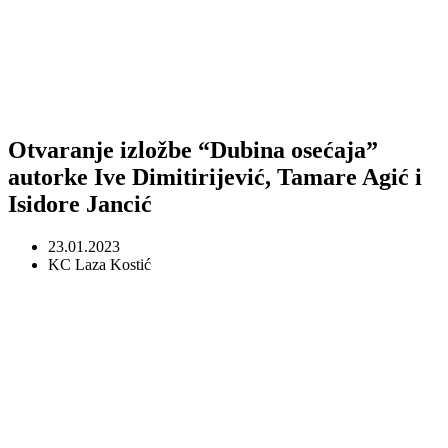
Otvaranje izložbe “Dubina osećaja”
autorke Ive Dimitirijević, Tamare Agić i
Isidore Jancić
23.01.2023
KC Laza Kostić