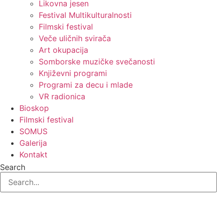
Likovna jesen
Festival Multikulturalnosti
Filmski festival
Veče uličnih svirača
Art okupacija
Somborske muzičke svečanosti
Književni programi
Programi za decu i mlade
VR radionica
Bioskop
Filmski festival
SOMUS
Galerija
Kontakt
Search