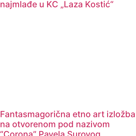
najmlađe u KC „Laza Kostić“
Fantasmagorična etno art izložba
na otvorenom pod nazivom
“Corona” Pavela Surovog