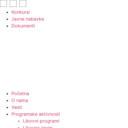
Skip
to
Konkursi
content
Javne nabavke
Dokumenti
Početna
O nama
Vesti
Programske aktivnosti
Likovni programi
Likovna jesen