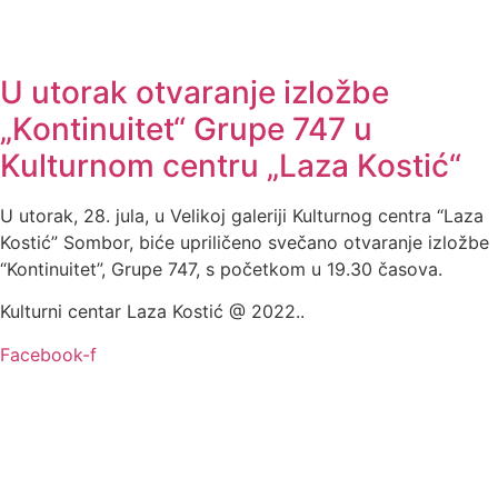
U utorak otvaranje izložbe
„Kontinuitet“ Grupe 747 u
Kulturnom centru „Laza Kostić“
U utorak, 28. jula, u Velikoj galeriji Kulturnog centra “Laza
Kostić” Sombor, biće upriličeno svečano otvaranje izložbe
“Kontinuitet”, Grupe 747, s početkom u 19.30 časova.
Kulturni centar Laza Kostić @ 2022..
Facebook-f