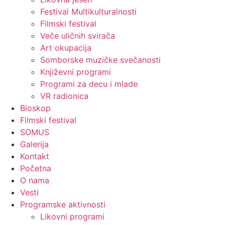
Festival Multikulturalnosti
Filmski festival
Veče uličnih svirača
Art okupacija
Somborske muzičke svečanosti
Književni programi
Programi za decu i mlade
VR radionica
Bioskop
Filmski festival
SOMUS
Galerija
Kontakt
Početna
O nama
Vesti
Programske aktivnosti
Likovni programi