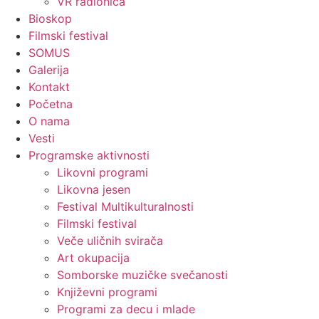
VR radionica
Bioskop
Filmski festival
SOMUS
Galerija
Kontakt
Početna
O nama
Vesti
Programske aktivnosti
Likovni programi
Likovna jesen
Festival Multikulturalnosti
Filmski festival
Veče uličnih svirača
Art okupacija
Somborske muzičke svečanosti
Književni programi
Programi za decu i mlade