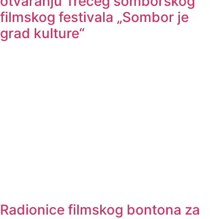
otvaranju Trećeg somborskog
filmskog festivala „Sombor je
grad kulture“
Radionice filmskog bontona za