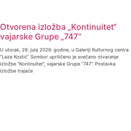
Otvorena izložba „Kontinuitet“
vajarske Grupe „747“
U utorak, 28. jula 2026. godine, u Galeriji Kulturnog centra
“Laza Kostić” Sombor upriličeno je svečano otvaranje
izložbe “Kontinuitet”, vajarske Grupe “747”. Postavka
izložbe trajaće