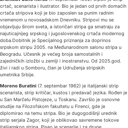
crtač, scenarista i ilustrator. Bio je jedan od prvih domaćih
crtača stripova koji je bio zaposlen sa punim radnim
vremenom u novosadskom Dnevniku. Stripovi mu se
objavljuju širom sveta, a istoričari stripa ga smatraju za
najuticajnijeg srpskog i jugoslovenskog crtača modernog
doba.Dobitnik je Specijalnog priznanja za doprinos
srpskom stripu 2005. na Međunarodnom salonu stripa u
Beogradu. Učesnik je većeg broja samostalnih i
zajedničkih izložbi u zemlji i inostranstvu. Od 2025.god.
živi i radi u Somboru, član je Udruženja stripskih
umetnika Srbije.
Moreno Buratini
(7. septembar 1962) je italijanski strip
scenarista, strip kritičar, kustos i predavač jezika. Rođen je
u San Marčelu Pistojeze, u Toskanu. Završio je osnovne
studije na Filozofskom fakultetu u Firenci, gde je
diplomirao na temu stripa. Bio je dugogodišnji urednik
strip serjala Zagor, koji je oblikovao savremene tokove
italijanskog stripa. Pisao je scenarije i za druge