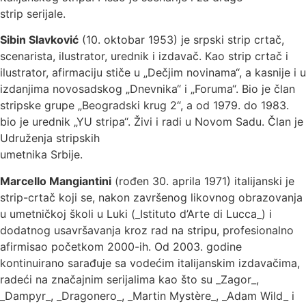
strip serijale.
Sibin Slavković
(10. oktobar 1953) je srpski strip crtač,
scenarista, ilustrator, urednik i izdavač. Кao strip crtač i
ilustrator, afirmaciju stiče u „Dečjim novinama“, a kasnije i u
izdanjima novosadskog „Dnevnika“ i „Foruma“. Bio je član
stripske grupe „Beogradski krug 2“, a od 1979. do 1983.
bio je urednik „YU stripa“. Živi i radi u Novom Sadu. Član je
Udruženja stripskih
umetnika Srbije.
Marcello Mangiantini
(rođen 30. aprila 1971) italijanski je
strip-crtač koji se, nakon završenog likovnog obrazovanja
u umetničkoj školi u Luki (_Istituto d’Arte di Lucca_) i
dodatnog usavršavanja kroz rad na stripu, profesionalno
afirmisao početkom 2000-ih. Od 2003. godine
kontinuirano sarađuje sa vodećim italijanskim izdavačima,
radeći na značajnim serijalima kao što su _Zagor_,
_Dampyr_, _Dragonero_, _Martin Mystère_, _Adam Wild_ i