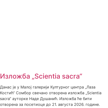
Изложба „Scientia sacra“
Данас је у Малој галерији Културног центра „Лаза
Костић“ Сомбор свечано отворена изложба „Scientia
sacra“ ауторке Наде Душанић. Изложба ће бити
отворена за посетиоце до 21. августа 2026. године.