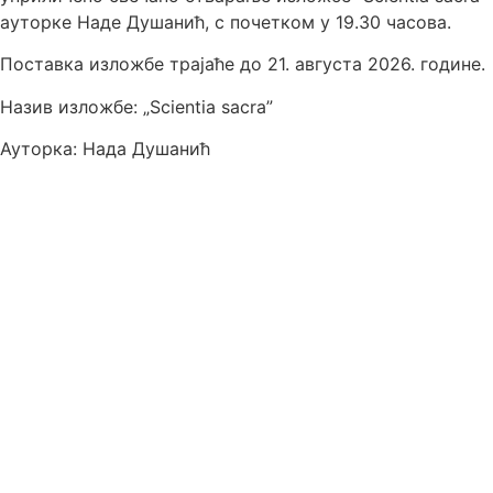
ауторке Наде Душанић, с почетком у 19.30 часова.
Поставка изложбе трајаће до 21. августа 2026. године.
Назив изложбе: „Scientia sacra”
Ауторка: Нада Душанић