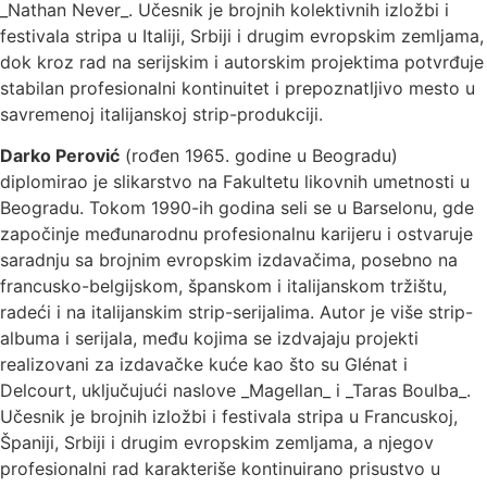
_Nathan Never_. Učesnik je brojnih kolektivnih izložbi i
festivala stripa u Italiji, Srbiji i drugim evropskim zemljama,
dok kroz rad na serijskim i autorskim projektima potvrđuje
stabilan profesionalni kontinuitet i prepoznatljivo mesto u
savremenoj italijanskoj strip-produkciji.
Darko Perović
(rođen 1965. godine u Beogradu)
diplomirao je slikarstvo na Fakultetu likovnih umetnosti u
Beogradu. Tokom 1990-ih godina seli se u Barselonu, gde
započinje međunarodnu profesionalnu karijeru i ostvaruje
saradnju sa brojnim evropskim izdavačima, posebno na
francusko-belgijskom, španskom i italijanskom tržištu,
radeći i na italijanskim strip-serijalima. Autor je više strip-
albuma i serijala, među kojima se izdvajaju projekti
realizovani za izdavačke kuće kao što su Glénat i
Delcourt, uključujući naslove _Magellan_ i _Taras Boulba_.
Učesnik je brojnih izložbi i festivala stripa u Francuskoj,
Španiji, Srbiji i drugim evropskim zemljama, a njegov
profesionalni rad karakteriše kontinuirano prisustvo u