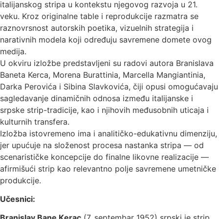
italijanskog stripa u kontekstu njegovog razvoja u 21.
veku. Kroz originalne table i reprodukcije razmatra se
raznovrsnost autorskih poetika, vizuelnih strategija i
narativnih modela koji određuju savremene domete ovog
medija.
U okviru izložbe predstavljeni su radovi autora Branislava
Baneta Kerca, Morena Burattinia, Marcella Mangiantinia,
Darka Perovića i Sibina Slavkovića, čiji opusi omogućavaju
sagledavanje dinamičnih odnosa između italijanske i
srpske strip-tradicije, kao i njihovih međusobnih uticaja i
kulturnih transfera.
Izložba istovremeno ima i analitičko-edukativnu dimenziju,
jer upućuje na složenost procesa nastanka stripa — od
scenarističke koncepcije do finalne likovne realizacije —
afirmišući strip kao relevantno polje savremene umetničke
produkcije.
Učesnici:
Branislav Bane Кerac
(7. septembar 1952) srpski je strip