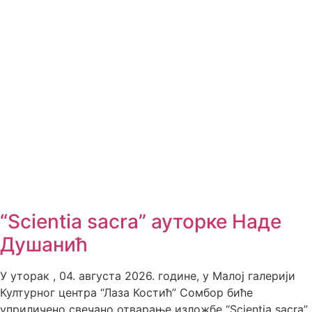
“Scientia sacra” ауторке Наде
Душанић
У уторак , 04. августа 2026. године, у Малој галерији
Културног центра “Лаза Костић” Сомбор биће
уприличено свечано отварање изложбе “Scientia sacra”