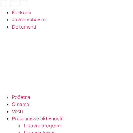
Skip
to
Konkursi
content
Javne nabavke
Dokumenti
Početna
O nama
Vesti
Programske aktivnosti
Likovni programi
Likovna jesen