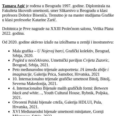
Tamara Agić
je rođena u Beogradu 1997. godine. Diplomirala na
Fakulteta likovnih umetnosti, smer Slikarstvo u Beogradu u klasi
profesora Dobrice Bisenića. Trenutno je na master studijama Grafike
u klasi profesorke Katarine Zarić.
Dobitnica je Prve nagrade na XXIII Prolećnom salonu, Velika Plana
2022. godina.
Od 2020. godine aktivno izlaže na izložbama u zemlji i inostranstvu:
Mala grafika –
U Nojevoj barci
, Grafički kolektiv, Beograd,
Srbija, 2020.
Pogled u neočekivano
, Umetnički paviljon
Cvijeta Zuzoric
,
Beograd, Srbija, 2021.
Peto međunarodno trijenale autoportreta:
JA između zbilje i
imaginacije
, Galerija Prica, Samobor, Hrvatska, 2021
10. Internacionalno trijenale grafičke umetnost Bitolj, Bitolj,
Severna Makedonija, 2021.
4. Internacionalno Bijenale malih grafičkih formi:
Between
black and white…
, Youth Cultural House, Rybnik, Poljska,
2021.
Otvoreni Pulski bijenale crteža, Galerija HDLUI, Pula,
Hrvatska, 2021.
XVI Međunarodni bijenale umetnosti minijature, Gornji