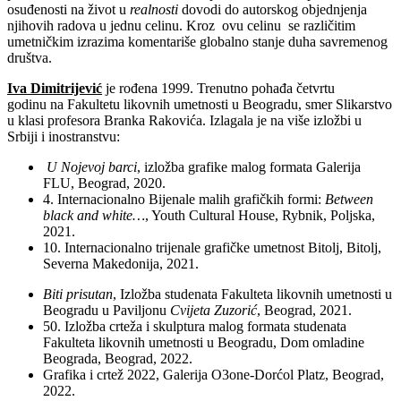
osuđenosti na život u
realnosti
dovodi do autorskog objednjenja
njihovih radova u jednu celinu. Kroz ovu celinu se različitim
umetničkim izrazima komentariše globalno stanje duha savremenog
društva.
Iva Dimitrijevi
ć
je rođena 1999. Trenutno pohađa četvrtu
godinu na Fakultetu likovnih umetnosti u Beogradu, smer Slikarstvo
u klasi profesora Branka Rakovića. Izlagala je na više izložbi u
Srbiji i inostranstvu:
U Nojevoj barci
, izložba grafike malog formata Galerija
FLU, Beograd, 2020.
4. Internacionalno Bijenale malih grafičkih formi:
Between
black and white…
, Youth Cultural House, Rybnik, Poljska,
2021.
10. Internacionalno trijenale grafičke umetnost Bitolj, Bitolj,
Severna Makedonija, 2021.
Biti prisutan
, Izložba studenata Fakulteta likovnih umetnosti u
Beogradu u Paviljonu
Cvijeta Zuzorić
, Beograd, 2021.
50. Izložba crteža i skulptura malog formata studenata
Fakulteta likovnih umetnosti u Beogradu, Dom omladine
Beograda, Beograd, 2022.
Grafika i crtež 2022, Galerija O3one-Dorćol Platz, Beograd,
2022.