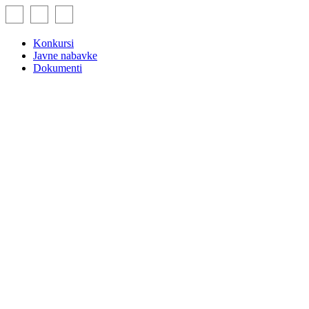
Skip
to
content
Konkursi
Javne nabavke
Dokumenti