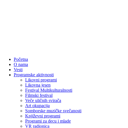
Početna
O nama
Vesti
Programske aktivnosti
Likovni programi
Likovna jesen
Festival Multikulturalnosti
Filmski festival
Veče uličnih svirača
Art okupacija
Somborske muzičke svečanosti
Književni programi
Programi za decu i mlade
VR radionica