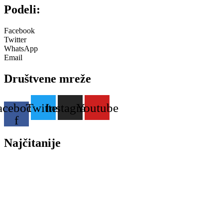
Podeli:
Facebook
Twitter
WhatsApp
Email
Društvene mreže
acebook-
Twitter
Instagram
Youtube
f
Najčitanije