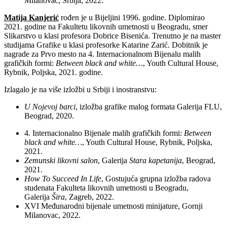
Milanovac, Srbija, 2022.
Matija Kanjerić
rođen je u Bijeljini 1996. godine. Diplomirao
2021. godine na Fakultetu likovnih umetnosti u Beogradu, smer
Slikarstvo u klasi profesora Dobrice Bisenića. Trenutno je na master
studijama Grafike u klasi profesorke Katarine Zarić. Dobitnik je
nagrade za Prvo mesto na 4. Internacionalnom Bijenalu malih
grafičkih formi:
Between black and white…
, Youth Cultural House,
Rybnik, Poljska, 2021. godine.
Izlagalo je na više izložbi u Srbiji i inostranstvu:
U Nojevoj barci
, izložba grafike malog formata Galerija FLU,
Beograd, 2020.
4. Internacionalno Bijenale malih grafičkih formi:
Between
black and white…
, Youth Cultural House, Rybnik, Poljska,
2021.
Zemunski likovni salon
, Galerija
Stara kapetanija
, Beograd,
2021.
How To Succeed In Life
, Gostujuća grupna izložba radova
studenata Fakulteta likovnih umetnosti u Beogradu,
Galerija
Šira
, Zagreb, 2022.
XVI Međunarodni bijenale umetnosti minijature, Gornji
Milanovac, 2022.