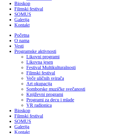
Bioskop
Filmski festival
SOMUS
Galerija
Kontakt
Početna
O nama
Vesti
Programske aktivnosti
Likovni programi
Likovna jesen
Festival Multikulturalnosti
Filmski festival
Veče uličnih svirača
Art okupacija
Somborske muzičke svečanosti
Književni programi
Programi za decu i mlade
VR radionica
Bioskop
Filmski festival
SOMUS
Galerija
Kontakt