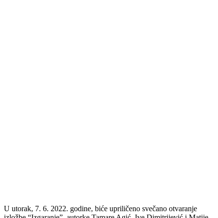
U utorak, 7. 6. 2022. godine, biće upriličeno svečano otvaranje
izložbe “Izgaranje”, autorke Tamare Agić, Ive Dimitrijević i Matije