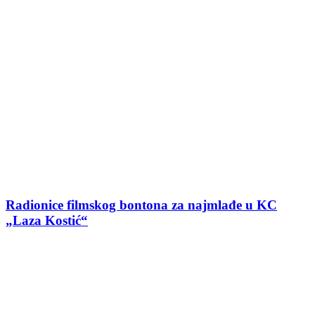
Radionice filmskog bontona za najmlađe u KC
„Laza Kostić“