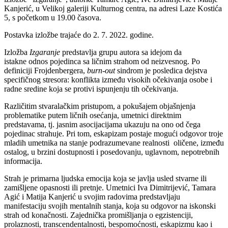
Kanjerić, u Velikoj galeriji Kulturnog centra, na adresi Laze Kostića
5, s početkom u 19.00 časova.
Postavka izložbe trajaće do 2. 7. 2022. godine.
Izložba
Izgaranje
predstavlja grupu autora sa idejom da
istakne odnos pojedinca sa ličnim strahom od neizvesnog. Po
definiciji Frojdenbergera,
burn-out
sindrom je posledica dejstva
specifičnog stresora: konflikta između visokih očekivanja osobe i
radne sredine koja se protivi ispunjenju tih očekivanja.
Različitim stvaralačkim pristupom, a pokušajem objašnjenja
problematike putem ličnih osećanja, umetnici direktnim
predstavama, tj. jasnim asocijacijama ukazuju na ono od čega
pojedinac strahuje. Pri tom, eskapizam postaje mogući odgovor troje
mladih umetnika na stanje podrazumevane realnosti oličene, između
ostalog, u brzini dostupnosti i posedovanju, uglavnom, nepotrebnih
informacija.
Strah je primarna ljudska emocija koja se javlja usled stvarne ili
zamišljene opasnosti ili pretnje. Umetnici Iva Dimitrijević, Tamara
Agić i Matija Kanjerić u svojim radovima predstavljaju
manifestaciju svojih mentalnih stanja, koja su odgovor na iskonski
strah od konačnosti. Zajednička promišljanja o egzistenciji,
prolaznosti, transcendentalnosti, bespomoćnosti, eskapizmu kao i