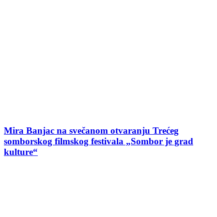
Mira Banjac na svečanom otvaranju Trećeg
somborskog filmskog festivala „Sombor je grad
kulture“