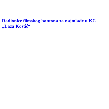
Radionice filmskog bontona za najmlađe u KC
„Laza Kostić“