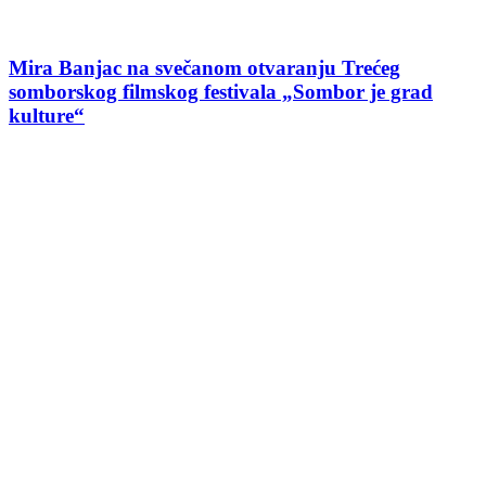
Mira Banjac na svečanom otvaranju Trećeg
somborskog filmskog festivala „Sombor je grad
kulture“