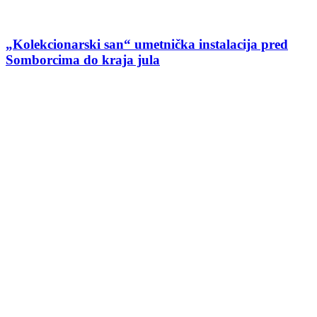
„Kolekcionarski san“ umetnička instalacija pred
Somborcima do kraja jula