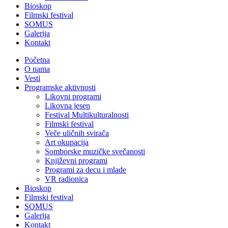
Bioskop
Filmski festival
SOMUS
Galerija
Kontakt
Početna
O nama
Vesti
Programske aktivnosti
Likovni programi
Likovna jesen
Festival Multikulturalnosti
Filmski festival
Veče uličnih svirača
Art okupacija
Somborske muzičke svečanosti
Književni programi
Programi za decu i mlade
VR radionica
Bioskop
Filmski festival
SOMUS
Galerija
Kontakt