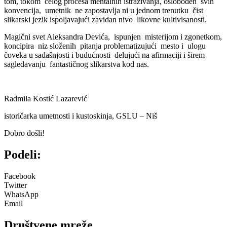
tom, tokom celog procesa mentalnih istraživanja, oslobođen svih
konvencija, umetnik ne zapostavlja ni u jednom trenutku čist
slikarski jezik ispoljavajući zavidan nivo likovne kultivisanosti.
Magični svet Aleksandra Devića, ispunjen misterijom i zgonetkom,
koncipira niz složenih pitanja problematizujući mesto i ulogu
čoveka u sadašnjosti i budućnosti delujući na afirmaciji i širem
sagledavanju fantastičnog slikarstva kod nas.
Radmila Kostić Lazarević
istoričarka umetnosti i kustoskinja, GSLU – Niš
Dobro došli!
Podeli:
Facebook
Twitter
WhatsApp
Email
Društvene mreže