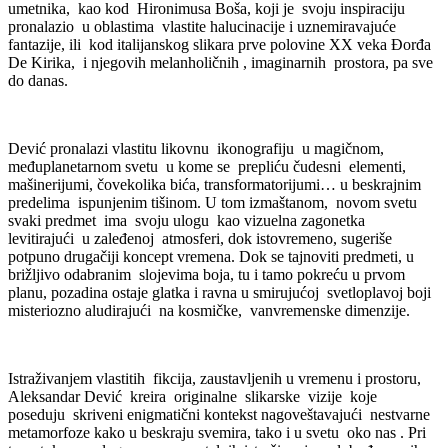
umetnika, kao kod Hironimusa Boša, koji je svoju inspiraciju
pronalazio u oblastima vlastite halucinacije i uznemiravajuće
fantazije, ili kod italijanskog slikara prve polovine XX veka Đorđa
De Kirika, i njegovih melanholičnih , imaginarnih prostora, pa sve
do danas.
Dević pronalazi vlastitu likovnu ikonografiju u magičnom,
međuplanetarnom svetu u kome se prepliću čudesni elementi,
mašinerijumi, čovekolika bića, transformatorijumi… u beskrajnim
predelima ispunjenim tišinom. U tom izmaštanom, novom svetu
svaki predmet ima svoju ulogu kao vizuelna zagonetka
levitirajući u zaleđenoj atmosferi, dok istovremeno, sugeriše
potpuno drugačiji koncept vremena. Dok se tajnoviti predmeti, u
brižljivo odabranim slojevima boja, tu i tamo pokreću u prvom
planu, pozadina ostaje glatka i ravna u smirujućoj svetloplavoj boji
misteriozno aludirajući na kosmičke, vanvremenske dimenzije.
Istraživanjem vlastitih fikcija, zaustavljenih u vremenu i prostoru,
Aleksandar Dević kreira originalne slikarske vizije koje
poseduju skriveni enigmatični kontekst nagoveštavajući nestvarne
metamorfoze kako u beskraju svemira, tako i u svetu oko nas . Pri