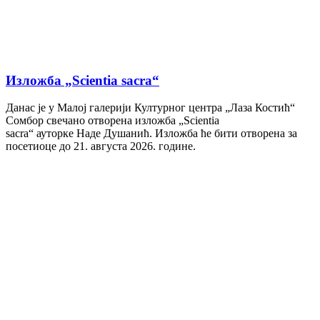
Изложба „Scientia sacra“
Данас је у Малој галерији Културног центра „Лаза Костић“
Сомбор свечано отворена изложба „Scientia
sacra“ ауторке Наде Душанић. Изложба ће бити отворена за
посетиоце до 21. августа 2026. године.