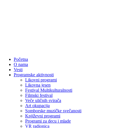
Početna
O nama
Vesti
Programske aktivnosti
Likovni programi
Likovna jesen
Festival Multikulturalnosti
Filmski festival
Veče uličnih svirača
Art okupacija
Somborske muzičke svečanosti
Književni programi
Programi za decu i mlade
VR radionica