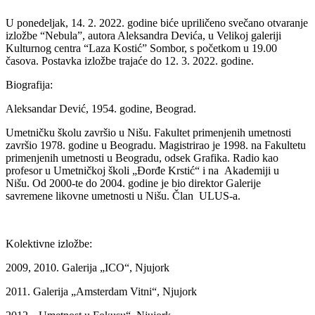
U ponedeljak, 14. 2. 2022. godine biće upriličeno svečano otvaranje
izložbe “Nebula”, autora Aleksandra Devića, u Velikoj galeriji
Kulturnog centra “Laza Kostić” Sombor, s početkom u 19.00
časova. Postavka izložbe trajaće do 12. 3. 2022. godine.
Biografija:
Aleksandar Dević, 1954. godine, Beograd.
Umetničku školu završio u Nišu. Fakultet primenjenih umetnosti
završio 1978. godine u Beogradu. Magistrirao je 1998. na Fakultetu
primenjenih umetnosti u Beogradu, odsek Grafika. Radio kao
profesor u Umetničkoj školi „Đorđe Krstić“ i na Akademiji u
Nišu. Od 2000-te do 2004. godine je bio direktor Galerije
savremene likovne umetnosti u Nišu. Član ULUS-a.
Kolektivne izložbe:
2009, 2010. Galerija „ICO“, Njujork
2011. Galerija „Amsterdam Vitni“, Njujork