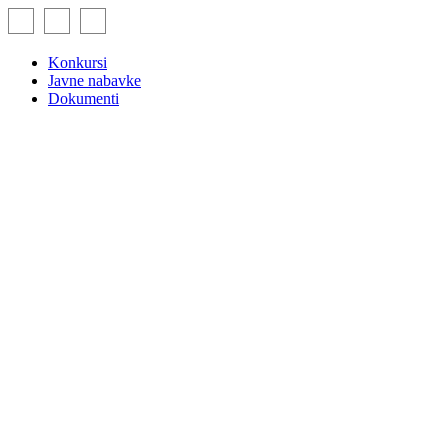
Skip
to
content
Konkursi
Javne nabavke
Dokumenti