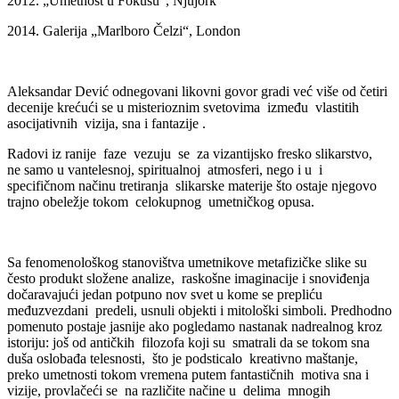
2012. „Umetnost u Fokusu“, Njujork
2014. Galerija „Marlboro Čelzi“, London
Aleksandar Dević odnegovani likovni govor gradi već više od četiri
decenije krećući se u misterioznim svetovima između vlastitih
asocijativnih vizija, sna i fantazije .
Radovi iz ranije faze vezuju se za vizantijsko fresko slikarstvo,
ne samo u vantelesnoj, spiritualnoj atmosferi, nego i u i
specifičnom načinu tretiranja slikarske materije što ostaje njegovo
trajno obeležje tokom celokupnog umetničkog opusa.
Sa fenomenološkog stanovištva umetnikove metafizičke slike su
često produkt složene analize, raskošne imaginacije i snoviđenja
dočaravajući jedan potpuno nov svet u kome se prepliću
međuzvezdani predeli, usnuli objekti i mitološki simboli. Predhodno
pomenuto postaje jasnije ako pogledamo nastanak nadrealnog kroz
istoriju: još od antičkih filozofa koji su smatrali da se tokom sna
duša oslobađa telesnosti, što je podsticalo kreativno maštanje,
preko umetnosti tokom vremena putem fantastičnih motiva sna i
vizije, provlačeći se na različite načine u delima mnogih