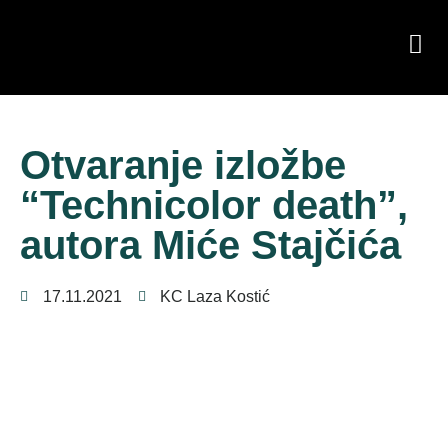
Otvaranje izložbe
“Technicolor death”,
autora Miće Stajčića
17.11.2021
KC Laza Kostić