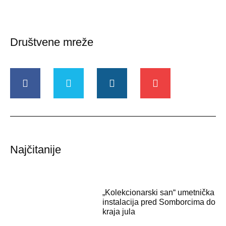
Društvene mreže
Najčitanije
„Kolekcionarski san“ umetnička
instalacija pred Somborcima do
kraja jula