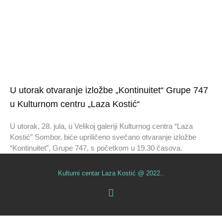
U utorak otvaranje izložbe „Kontinuitet“ Grupe 747
u Kulturnom centru „Laza Kostić“
U utorak, 28. jula, u Velikoj galeriji Kulturnog centra “Laza
Kostić” Sombor, biće upriličeno svečano otvaranje izložbe
“Kontinuitet”, Grupe 747, s početkom u 19.30 časova.
Kulturni centar Laza Kostić @ 2022..