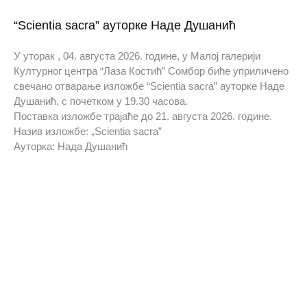
“Scientia sacra” ауторке Наде Душанић
У уторак , 04. августа 2026. године, у Малој галерији
Културног центра “Лаза Костић” Сомбор биће уприличено
свечано отварање изложбе “Scientia sacra” ауторке Наде
Душанић, с почетком у 19.30 часова.
Поставка изложбе трајаће до 21. августа 2026. године.
Назив изложбе: „Scientia sacra”
Ауторка: Нада Душанић