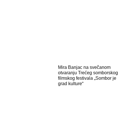
Mira Banjac na svečanom
otvaranju Trećeg somborskog
filmskog festivala „Sombor je
grad kulture“