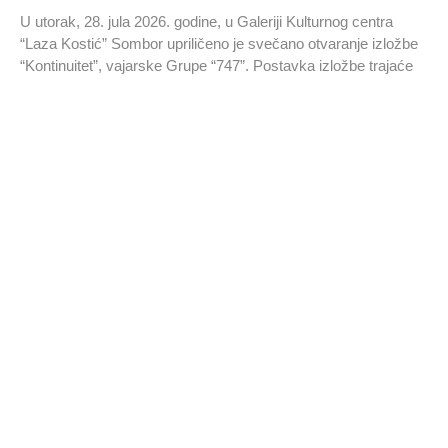
U utorak, 28. jula 2026. godine, u Galeriji Kulturnog centra
“Laza Kostić” Sombor upriličeno je svečano otvaranje izložbe
“Kontinuitet”, vajarske Grupe “747”. Postavka izložbe trajaće