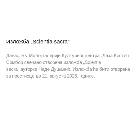
Изложба „Scientia sacra“
Данас је у Малој галерији Културног центра „Лаза Костић“
Сомбор свечано отворена изложба „Scientia
sacra“ ауторке Наде Душанић. Изложба ће бити отворена
за посетиоце до 21. августа 2026. године.