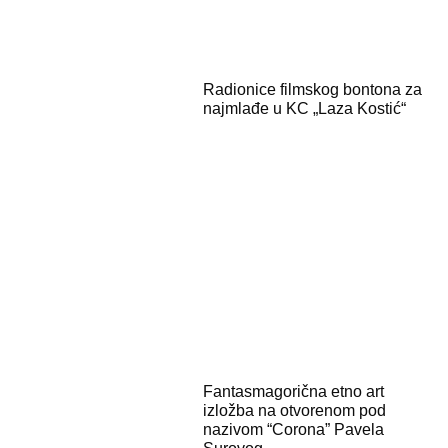
Radionice filmskog bontona za
najmlađe u KC „Laza Kostić“
Fantasmagorična etno art
izložba na otvorenom pod
nazivom “Corona” Pavela