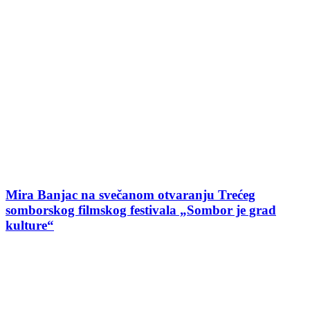
Mira Banjac na svečanom otvaranju Trećeg
somborskog filmskog festivala „Sombor je grad
kulture“