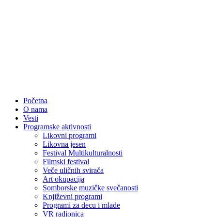
Početna
O nama
Vesti
Programske aktivnosti
Likovni programi
Likovna jesen
Festival Multikulturalnosti
Filmski festival
Veče uličnih svirača
Art okupacija
Somborske muzičke svečanosti
Književni programi
Programi za decu i mlade
VR radionica