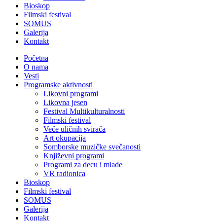
Bioskop
Filmski festival
SOMUS
Galerija
Kontakt
Početna
O nama
Vesti
Programske aktivnosti
Likovni programi
Likovna jesen
Festival Multikulturalnosti
Filmski festival
Veče uličnih svirača
Art okupacija
Somborske muzičke svečanosti
Književni programi
Programi za decu i mlade
VR radionica
Bioskop
Filmski festival
SOMUS
Galerija
Kontakt