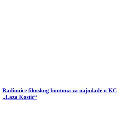
Radionice filmskog bontona za najmlađe u KC
„Laza Kostić“