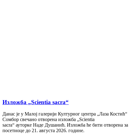
Изложба „Scientia sacra“
Данас је у Малој галерији Културног центра „Лаза Костић“
Сомбор свечано отворена изложба „Scientia
sacra“ ауторке Наде Душанић. Изложба ће бити отворена за
посетиоце до 21. августа 2026. године.