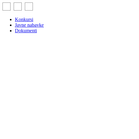
Skip
to
content
Konkursi
Javne nabavke
Dokumenti