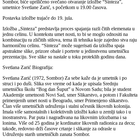
Sombor, biće upriličeno svečano otvaranje izložbe “Sinteza”,
umetnice Svetlane Zarić, s početkom u 19.00 časova.
Postavka izložbe trajaće do 19. jula.
Izložba „Sinteza” predstavlja proces spajanja razli čitih elemenata u
jednu celinu. U kontekstu umet nosti, to bi se moglo odnositi na
kombinaciju ra zličitih stilova, tema ili tehnika koje zajedno stva raju
harmoničnu celinu. “Sinteza” može sugerisati da izložba spaja
apstraktne slike, prizore obale i portrete u jedinstvenu umetničku
prezentaciju. Sve slike su nastale u toku proteklih godinu dana.
Svetlana Zarić Biografija:
Svetlana Zarić (1972, Sombor) Za sebe kaže da je umetnik i po
struci i po duši. Slika sve vreme od kada je upisala Srednju
umetničku školu “Bog dan Šuput” u Novom Sadu; bila je student
Akademije umetnosti Novi Sad, smer Slikarstvo, a potom i Fakulteta
primenjenih umet nosti u Beogradu, smer Primenjeno slikarstvo.
Član više umetničkih udruženja i stalni učesnik likovnih kolonija.
Imala više samostalnih i kolektivnih izložbi kako u zemlji tako i u
inostranstvu. Par puta i nagrađivana na likovnim izlozbama i sa
lonima. Više od 25 godina je kordinator likovnih radionica za decu;
takođe, redovno drži časove crtanje i slikanje za odrasle u
Udruženju starih umetničkih zanata Sombor.