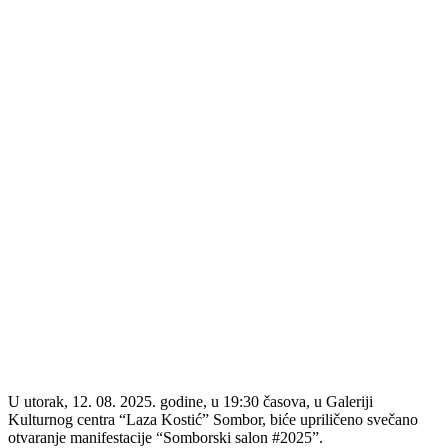
U utorak, 12. 08. 2025. godine, u 19:30 časova, u Galeriji
Kulturnog centra “Laza Kostić” Sombor, biće upriličeno svečano
otvaranje manifestacije “Somborski salon #2025”.