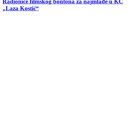
Radionice filmskog bontona za najmlađe u KC
„Laza Kostić“