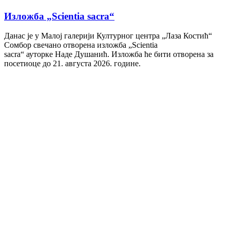
Изложба „Scientia sacra“
Данас је у Малој галерији Културног центра „Лаза Костић“
Сомбор свечано отворена изложба „Scientia
sacra“ ауторке Наде Душанић. Изложба ће бити отворена за
посетиоце до 21. августа 2026. године.