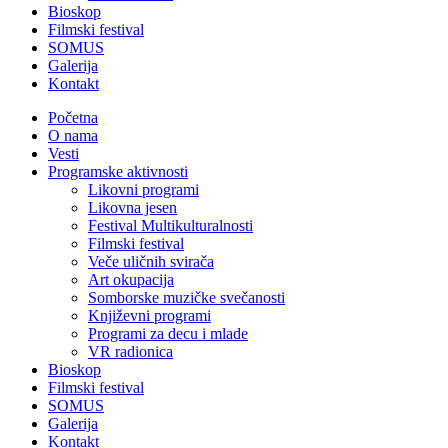
Bioskop
Filmski festival
SOMUS
Galerija
Kontakt
Početna
O nama
Vesti
Programske aktivnosti
Likovni programi
Likovna jesen
Festival Multikulturalnosti
Filmski festival
Veče uličnih svirača
Art okupacija
Somborske muzičke svečanosti
Književni programi
Programi za decu i mlade
VR radionica
Bioskop
Filmski festival
SOMUS
Galerija
Kontakt