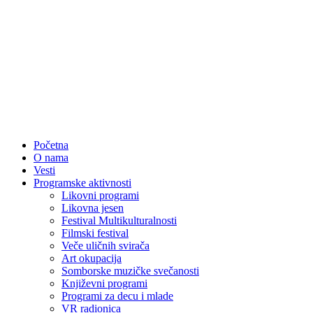
Početna
O nama
Vesti
Programske aktivnosti
Likovni programi
Likovna jesen
Festival Multikulturalnosti
Filmski festival
Veče uličnih svirača
Art okupacija
Somborske muzičke svečanosti
Književni programi
Programi za decu i mlade
VR radionica