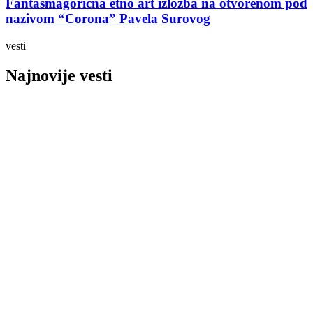
Fantasmagorična etno art izložba na otvorenom pod
nazivom “Corona” Pavela Surovog
vesti
Najnovije vesti