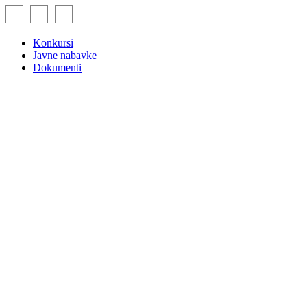
Skip
to
content
Konkursi
Javne nabavke
Dokumenti