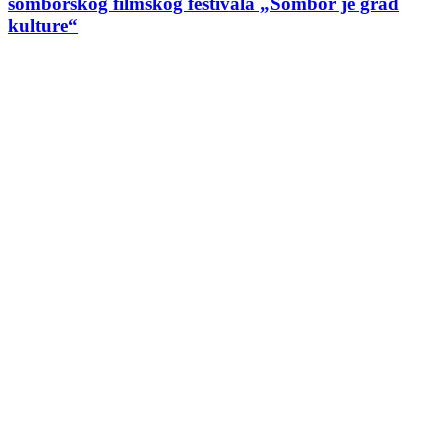
somborskog filmskog festivala „Sombor je grad
kulture“