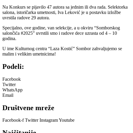
Na Konkurs se pijavilo 47 autora sa jednim ili dva rada. Selektorka
salona, istoričarka umetnosti, Iva Leković je u postavku izložbe
uvrstila radove 29 autora.
Specijalno, ove godine, van selekcije, a u okviru “Somborskog
salončića #2025” uvrstili smo i radove dece uzrasta od 4 – 10
godina.
U ime Kulturnog centra “Laza Kostić” Sombor zahvaljujemo se
malim i velikim umetnicima!
Podeli:
Facebook
Twitter
WhatsApp
Email
Društvene mreže
Facebook-f
Twitter
Instagram
Youtube
Najčitanije