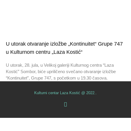
U utorak otvaranje izložbe „Kontinuitet“ Grupe 747
u Kulturnom centru „Laza Kostić“
U utorak, 28. jula, u Velikoj galeriji Kulturnog centra “Laza
Kostić” Sombor, biće upriličeno svečano otvaranje izložbe
“Kontinuitet”, Grupe 747, s početkom u 19.30 časova.
Kulturni centar Laza Kostić @ 2022..