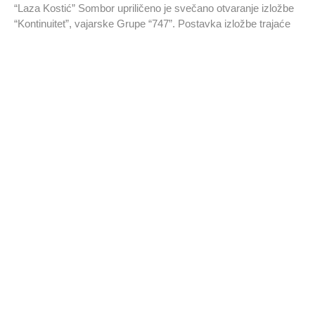
“Laza Kostić” Sombor upriličeno je svečano otvaranje izložbe
“Kontinuitet”, vajarske Grupe “747”. Postavka izložbe trajaće