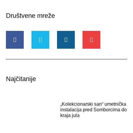
Društvene mreže
Najčitanije
„Kolekcionarski san“ umetnička
instalacija pred Somborcima do
kraja jula