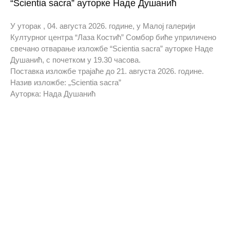
“Scientia sacra” ауторке Наде Душанић
У уторак , 04. августа 2026. године, у Малој галерији
Културног центра “Лаза Костић” Сомбор биће уприличено
свечано отварање изложбе “Scientia sacra” ауторке Наде
Душанић, с почетком у 19.30 часова.
Поставка изложбе трајаће до 21. августа 2026. године.
Назив изложбе: „Scientia sacra”
Ауторка: Нада Душанић