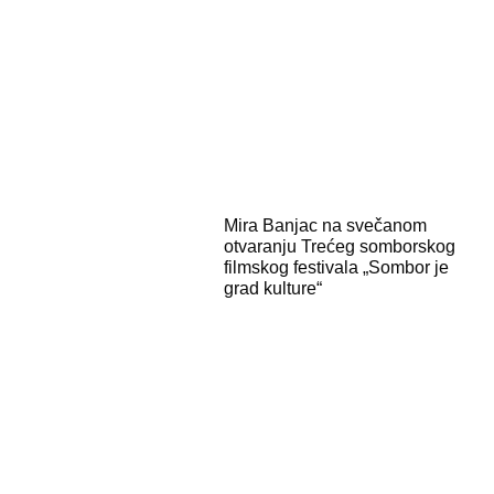
Mira Banjac na svečanom
otvaranju Trećeg somborskog
filmskog festivala „Sombor je
grad kulture“