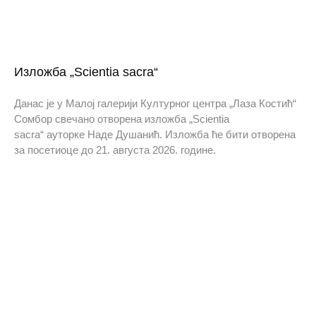
Изложба „Scientia sacra“
Данас је у Малој галерији Културног центра „Лаза Костић“
Сомбор свечано отворена изложба „Scientia
sacra“ ауторке Наде Душанић. Изложба ће бити отворена
за посетиоце до 21. августа 2026. године.