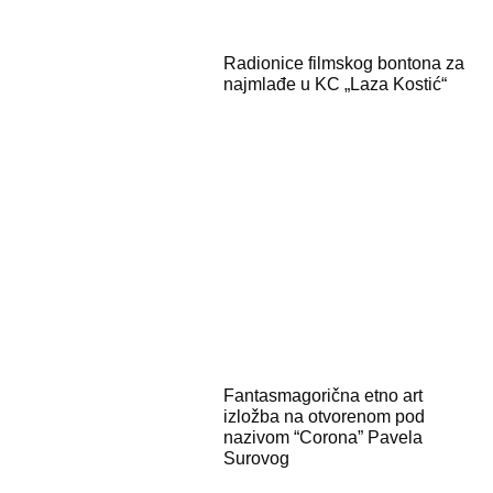
Radionice filmskog bontona za
najmlađe u KC „Laza Kostić“
Fantasmagorična etno art
izložba na otvorenom pod
nazivom “Corona” Pavela
Surovog