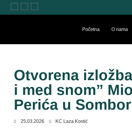
Početna
O nama
Otvorena izložb
i med snom” Mio
Perića u Sombo
25.03.2026
KC Laza Kostić