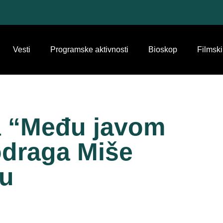
Vesti
Programske aktivnosti
Bioskop
Filmski
a “Među javom
draga Miše
ru