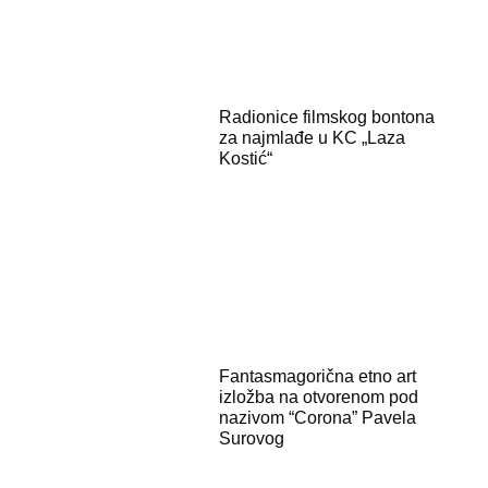
Radionice filmskog bontona
za najmlađe u KC „Laza
Kostić“
Fantasmagorična etno art
izložba na otvorenom pod
nazivom “Corona” Pavela
Surovog