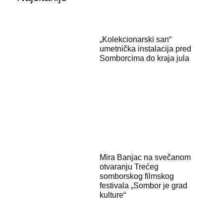
„Kolekcionarski san“
umetnička instalacija pred
Somborcima do kraja jula
Mira Banjac na svečanom
otvaranju Trećeg
somborskog filmskog
festivala „Sombor je grad
kulture“