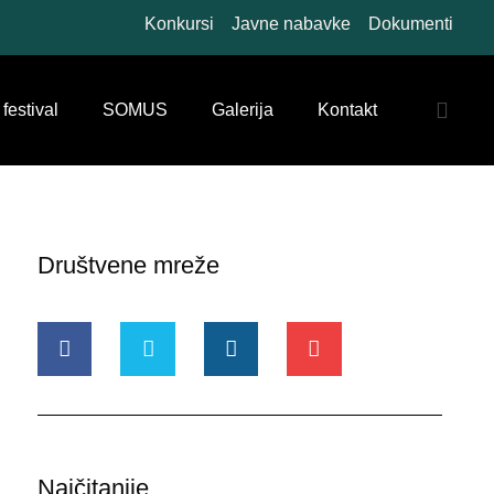
Konkursi
Javne nabavke
Dokumenti
 festival
SOMUS
Galerija
Kontakt
Društvene mreže
Najčitanije