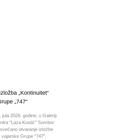
zložba „Kontinuitet“
Grupe „747“
 jula 2026. godine, u Galeriji
entra “Laza Kostić” Sombor
e svečano otvaranje izložbe
”, vajarske Grupe “747”.