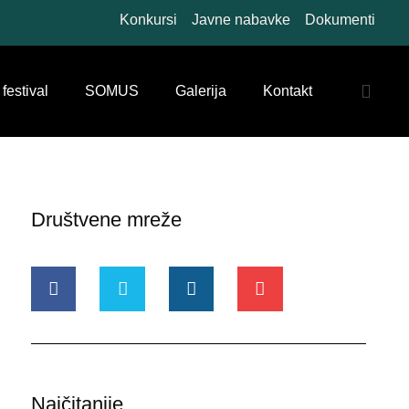
Konkursi
Javne nabavke
Dokumenti
 festival
SOMUS
Galerija
Kontakt
Društvene mreže
Najčitanije