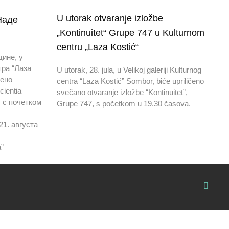
U utorak otvaranje izložbe
 Наде
„Kontinuitet“ Grupe 747 u Kulturnom
centru „Laza Kostić“
дине, у
тра “Лаза
U utorak, 28. jula, u Velikoj galeriji Kulturnog
чено
centra “Laza Kostić” Sombor, biće upriličeno
ientia
svečano otvaranje izložbe “Kontinuitet”,
 с почетком
Grupe 747, s početkom u 19.30 časova.
21. августа
a”