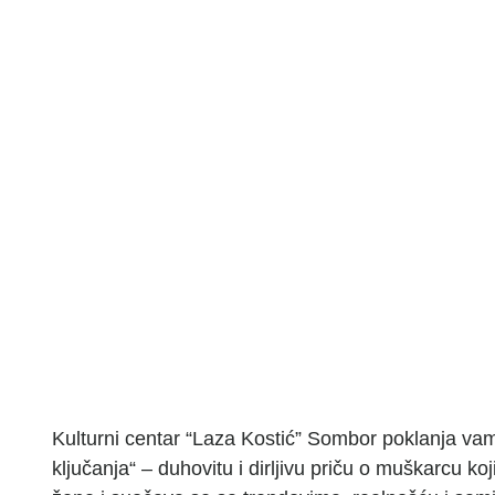
Kulturni centar “Laza Kostić” Sombor poklanja
ključanja“ – duhovitu i dirljivu priču o muškarcu koj