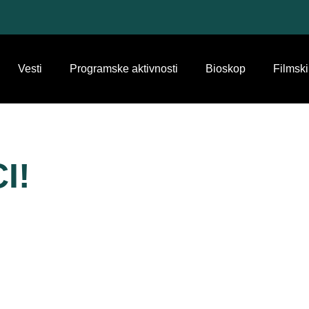
Vesti
Programske aktivnosti
Bioskop
Filmski
I!