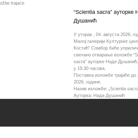
ožbe trajaće
“Scientia sacra” ауторке
Душанић
У уторак , 04. августа 2026. го
Малој галерији Културног цен
Костић” Сомбор биће уприли
свечано отварање изложбе “Sc
sacra” ауторке Наде Душанић,
у 19.30 часова.
Поставка изложбе трајаће до 
2026. године.
Назив изложбе: „Scientia sacr
Ауторка: Нада Душанић