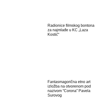
Radionice filmskog bontona
za najmlađe u KC „Laza
Kostić“
Fantasmagorična etno art
izložba na otvorenom pod
nazivom “Corona” Pavela
Surovog