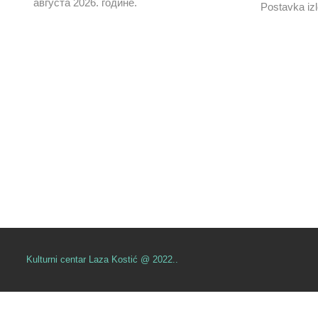
августа 2026. године.
Postavka izl
Kulturni centar Laza Kostić @ 2022..