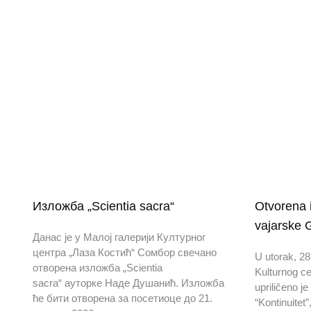
Изложба „Scientia sacra“
Otvorena i
vajarske 
Данас је у Малој галерији Културног
центра „Лаза Костић“ Сомбор свечано
U utorak, 28.
отворена изложба „Scientia
Kulturnog c
sacra“ ауторке Наде Душанић. Изложба
upriličeno j
ће бити отворена за посетиоце до 21.
“Kontinuitet