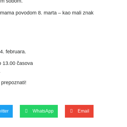
mim sobom.
damama povodom 8. marta – kao mali znak
4. februara.
o 13.00 časova
a
 prepoznati!
itter
WhatsApp
Email