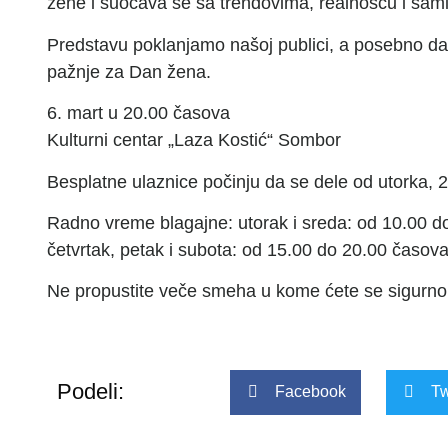
žene i suočava se sa trendovima, realnošću i sa
Predstavu poklanjamo našoj publici, a posebno 
pažnje za Dan žena.
6. mart u 20.00 časova
Kulturni centar „Laza Kostić“ Sombor
Besplatne ulaznice počinju da se dele od utorka, 2
Radno vreme blagajne: utorak i sreda: od 10.00 d
četvrtak, petak i subota: od 15.00 do 20.00 časov
Ne propustite veče smeha u kome ćete se sigurno
Podeli:
Facebook
Tw