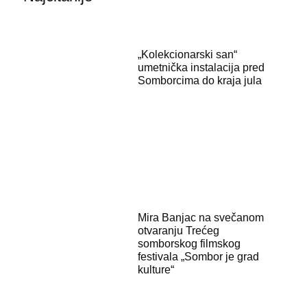
„Kolekcionarski san“
umetnička instalacija pred
Somborcima do kraja jula
Mira Banjac na svečanom
otvaranju Trećeg
somborskog filmskog
festivala „Sombor je grad
kulture“