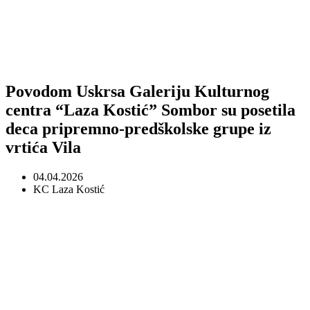
Povodom Uskrsa Galeriju Kulturnog
centra “Laza Kostić” Sombor su posetila
deca pripremno-predškolske grupe iz
vrtića Vila
04.04.2026
KC Laza Kostić