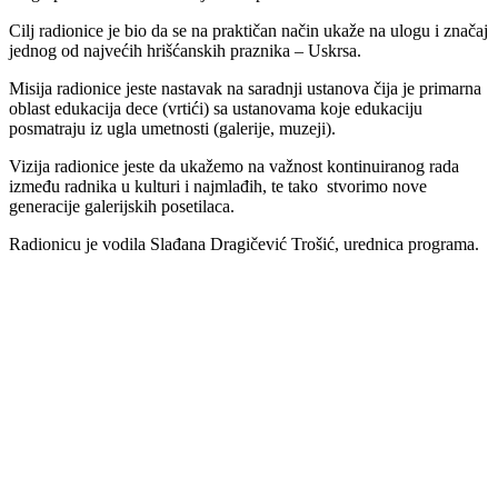
Cilj radionice je bio da se na praktičan način ukaže na ulogu i značaj
jednog od najvećih hrišćanskih praznika – Uskrsa.
Misija radionice jeste nastavak na saradnji ustanova čija je primarna
oblast edukacija dece (vrtići) sa ustanovama koje edukaciju
posmatraju iz ugla umetnosti (galerije, muzeji).
Vizija radionice jeste da ukažemo na važnost kontinuiranog rada
između radnika u kulturi i najmlađih, te tako stvorimo nove
generacije galerijskih posetilaca.
Radionicu je vodila Slađana Dragičević Trošić, urednica programa.