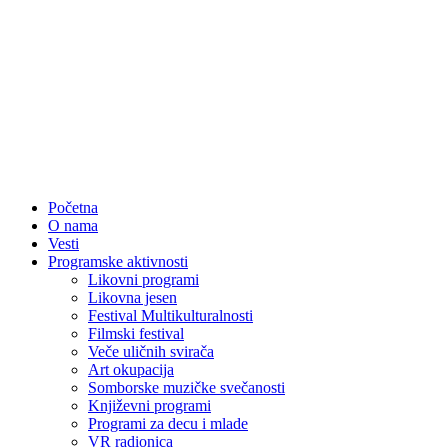
Početna
O nama
Vesti
Programske aktivnosti
Likovni programi
Likovna jesen
Festival Multikulturalnosti
Filmski festival
Veče uličnih svirača
Art okupacija
Somborske muzičke svečanosti
Književni programi
Programi za decu i mlade
VR radionica