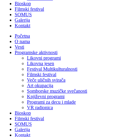
Bioskop
Filmski festival
SOMUS
Galerija
Kontakt
Početna
O nama
Vesti
Programske aktivnosti
Likovni programi
Likovna jesen
Festival Multikulturalnosti
Filmski festival
Veče uličnih svirača
Art okupacija
Somborske muzičke svečanosti
Književni programi
Programi za decu i mlade
VR radionica
Bioskop
Filmski festival
SOMUS
Galerija
Kontakt