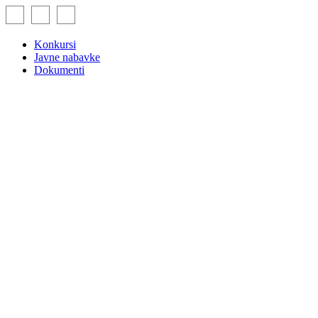
Skip
to
content
Konkursi
Javne nabavke
Dokumenti