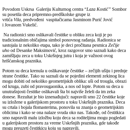
Povodom Uskrsa Galeriju Kulturnog centra “
Laza Kostić”
Sombor
su posetila deca pripremno-predškolske grupe iz
vrtića
Vila
, predvođeni vaspitačicama Jasminom Purić Jović
i Jovanom Vukelić.
Na radionici smo oslikavali čestitke u obliku zeca koji je po
tradicionalnim običajima simbol ponovnog rađanja. Radionica se
sastojala iz nekoliko etapa, tako je deci pročitana pesmica
Zečije
uho
od Desanke Maksimović, kroz razgovor smo saznali kako deca
zamišljaju zeca u toku Uskršnjeg jutra i koja je važnost ovog
hrišćanskog praznika.
Potom su deca krenula u oslikavanje čestitke – zečijih ušiju i prednje
strane čestitke. Tako su saznali da se pojedini elementi zekinog lica
mogu dobiti od nekoliko geometrijskih oblika: uši od trougla, obrazi
od kruga, zubi od pravougaonika, a nos od lopte. Potom su deca u
unutrašnjosti čestitke oslikavali šta bi najviše želeli da im zeka
donese. Rezultat je bio iznenađujući: napravili smo 22 čestitke koje
su izložene u galerijskom prostoru u toku Uskršnjih praznika. Deca
su crtala i bojala flomasterima, ponovila su znanja o geometrijskim
oblicima i kako se ona nalaze svuda oko nas. Takođe, od čestitkica
smo napravili malu izložbu koju deca sa roditeljima mogu pogledati
u galerijskom prostoru za vreme Uskršnjih praznika, gde takođe
mogu preuzeti čestitkicu koju su napravili.